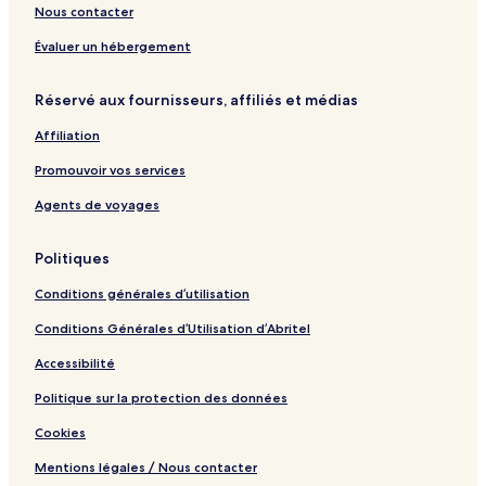
e
M
Nous contacter
s
e
t
l
Évaluer un hébergement
C
a
o
k
Réservé aux fournisseurs, affiliés et médias
l
a
l
Affiliation
e
c
Promouvoir vos services
t
i
Agents de voyages
o
n
Politiques
Conditions générales d’utilisation
Conditions Générales d’Utilisation d’Abritel
Accessibilité
Politique sur la protection des données
Cookies
Mentions légales / Nous contacter