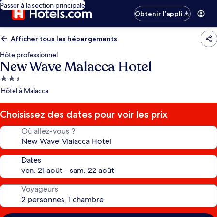
Passer à la section principale
Obtenir l’appli
Afficher tous les hébergements
Hôte professionnel
New Wave Malacca Hotel
Hébergement
2.5 étoiles
Hôtel à Malacca
Choisissez des dates pour voir les prix
Où allez-vous ?
Dates
Voyageurs