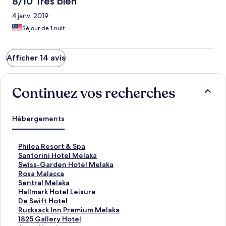
8/10 Très bien
4 janv. 2019
Séjour de 1 nuit
Afficher 14 avis
Continuez vos recherches
Hébergements
L
Philea Resort & Spa
i
L
Santorini Hotel Melaka
e
i
L
Swiss-Garden Hotel Melaka
n
e
i
L
Rosa Malacca
o
n
e
i
L
Sentral Melaka
u
o
n
e
i
L
Hallmark Hotel Leisure
v
u
o
n
e
i
L
De Swift Hotel
r
v
u
o
n
e
i
L
Rucksack Inn Premium Melaka
a
r
v
u
o
n
e
i
L
1825 Gallery Hotel