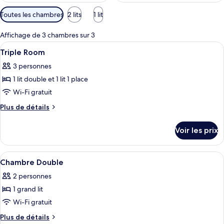
Filtres
Toutes les chambres
2 lits
1 lit
disponibles
pour
Affichage de 3 chambres sur 3
les
Afficher
Wi-Fi gratuit
3
Triple Room
chambres
toutes
3 personnes
les
1 lit double et 1 lit 1 place
photos
pour
Wi-Fi gratuit
ce
Plus
Plus de détails
type
de
détails
de
Voir les prix
sur
chambre :
le
Triple
type
Afficher
Une chambre à coucher avec un lit, u
4
Room
de
Chambre Double
toutes
chambre
2 personnes
Triple
les
Room
1 grand lit
photos
pour
Wi-Fi gratuit
ce
Plus
Plus de détails