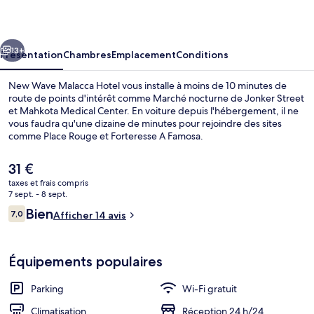
Malacca
Hotel
cédent
Suivant
13+
Présentation
Chambres
Emplacement
Conditions
New Wave Malacca Hotel vous installe à moins de 10 minutes de
route de points d'intérêt comme Marché nocturne de Jonker Street
et Mahkota Medical Center. En voiture depuis l'hébergement, il ne
vous faudra qu'une dizaine de minutes pour rejoindre des sites
comme Place Rouge et Forteresse A Famosa.
Le
31 €
prix
taxes et frais compris
actuel
7 sept. - 8 sept.
Chambre Double | Coin séjour | Télévi
est
Avis
Bien
7,0
Afficher 14 avis
de
7,0 sur 10
voyageurs
31 €.
Équipements populaires
Parking
Wi-Fi gratuit
Climatisation
Réception 24 h/24