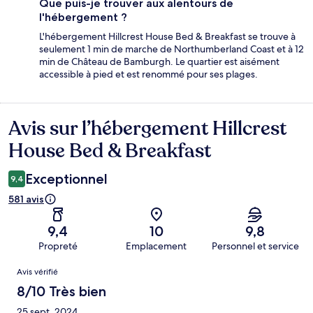
Que puis-je trouver aux alentours de
l'hébergement ?
L'hébergement Hillcrest House Bed & Breakfast se trouve à
seulement 1 min de marche de Northumberland Coast et à 12
min de Château de Bamburgh. Le quartier est aisément
accessible à pied et est renommé pour ses plages.
Avis sur l’hébergement Hillcrest
Avis
House Bed & Breakfast
Exceptionnel
9,4
581 avis
9,4
10
9,8
Propreté
Emplacement
Personnel et service
Avis
Avis vérifié
8/10 Très bien
25 sept. 2024