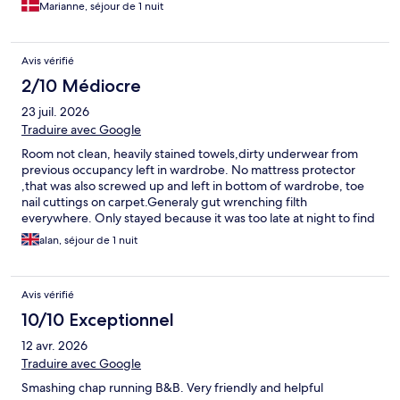
Marianne, séjour de 1 nuit
Avis vérifié
2/10 Médiocre
23 juil. 2026
Traduire avec Google
Room not clean, heavily stained towels,dirty underwear from
previous occupancy left in wardrobe. No mattress protector
,that was also screwed up and left in bottom of wardrobe, toe
nail cuttings on carpet.Generaly gut wrenching filth
everywhere. Only stayed because it was too late at night to find
other accommodation
alan, séjour de 1 nuit
Avis vérifié
10/10 Exceptionnel
12 avr. 2026
Traduire avec Google
Smashing chap running B&B. Very friendly and helpful