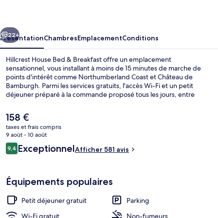
Bed
&
cédent
Suivant
Breakfast
22+
Présentation
Chambres
Emplacement
Conditions
Hillcrest House Bed & Breakfast offre un emplacement
sensationnel, vous installant à moins de 15 minutes de marche de
points d'intérêt comme Northumberland Coast et Château de
Bamburgh. Parmi les services gratuits, l'accès Wi-Fi et un petit
déjeuner préparé à la commande proposé tous les jours, entre
07 h 00 et 09 h 00. Le personnel attentionné et le petit déjeuner
remportent un franc succès auprès des autres voyageurs.
Le
158 €
prix
taxes et frais compris
actuel
9 août - 10 août
Intérieur
est
Avis
Exceptionnel
9,4
Afficher 581 avis
de
9,4 sur 10
voyageurs
158 €.
Équipements populaires
Petit déjeuner gratuit
Parking
Wi-Fi gratuit
Non-fumeurs