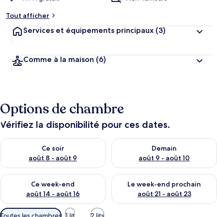
Tout afficher
Services et équipements principaux
(3)
Comme à la maison
(6)
Options de chambre
Vérifiez la disponibilité pour ces dates.
Vérifier la disponibilité pour ce soir août 8 - août 9
Vérifier la disponibilité pour 
Ce soir
Demain
août 8 - août 9
août 9 - août 10
Vérifier la disponibilité pour ce week-end août 14 - août 16
Vérifier la disponibilité pour
Ce week-end
Le week-end prochain
août 14 - août 16
août 21 - août 23
Filtres
Toutes les chambres
1 lit
2 lits