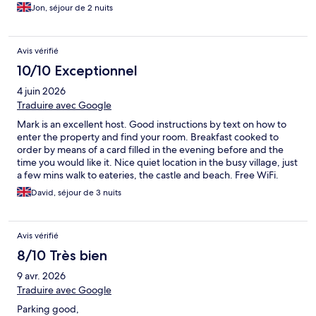
Jon, séjour de 2 nuits
Avis vérifié
10/10 Exceptionnel
4 juin 2026
Traduire avec Google
Mark is an excellent host. Good instructions by text on how to
enter the property and find your room. Breakfast cooked to
order by means of a card filled in the evening before and the
time you would like it. Nice quiet location in the busy village, just
a few mins walk to eateries, the castle and beach. Free WiFi.
Would recommend it to anyone who is able bodied, no lift as is a
David, séjour de 3 nuits
nice converted private house.
Avis vérifié
8/10 Très bien
9 avr. 2026
Traduire avec Google
Parking good,