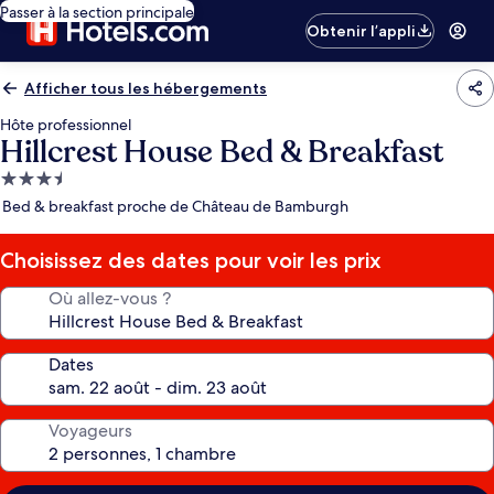
Passer à la section principale
Obtenir l’appli
Afficher tous les hébergements
Hôte professionnel
Hillcrest House Bed & Breakfast
Hébergement
3.5 étoiles
Bed & breakfast proche de Château de Bamburgh
Choisissez des dates pour voir les prix
Où allez-vous ?
Dates
Voyageurs