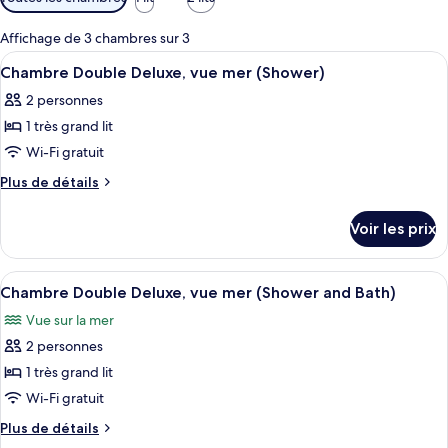
disponibles
pour
Affichage de 3 chambres sur 3
les
Afficher
Une chambre à coucher comprenant un l
3
Chambre Double Deluxe, vue mer (Shower)
chambres
toutes
2 personnes
les
1 très grand lit
photos
pour
Wi-Fi gratuit
ce
Plus
Plus de détails
type
de
détails
de
Voir les prix
sur
chambre :
le
Chambre
type
Afficher
Une chambre à coucher avec un lit, un
7
Double
de
Chambre Double Deluxe, vue mer (Shower and Bath)
toutes
chambre
Deluxe,
Vue sur la mer
Chambre
les
vue
Double
2 personnes
photos
mer
Deluxe,
pour
1 très grand lit
vue
(Shower)
ce
mer
Wi-Fi gratuit
(Shower)
type
Plus
Plus de détails
de
de