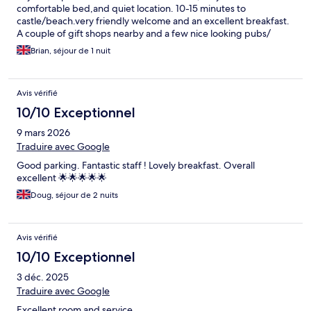
comfortable bed,and quiet location. 10-15 minutes to
castle/beach.very friendly welcome and an excellent breakfast.
A couple of gift shops nearby and a few nice looking pubs/
restaurants. Overall an excellent place to stay in a great location.
Brian, séjour de 1 nuit
Avis vérifié
10/10 Exceptionnel
9 mars 2026
Traduire avec Google
Good parking. Fantastic staff ! Lovely breakfast. Overall
excellent 🌟🌟🌟🌟🌟
Doug, séjour de 2 nuits
Avis vérifié
10/10 Exceptionnel
3 déc. 2025
Traduire avec Google
Excellent room and service.