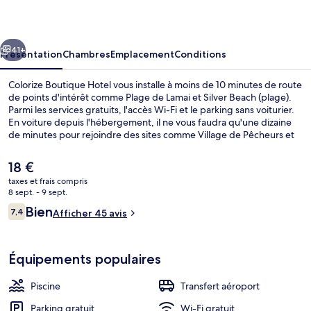
Hotel
cédent
Suivant
41+
Présentation
Chambres
Emplacement
Conditions
Colorize Boutique Hotel vous installe à moins de 10 minutes de route
de points d'intérêt comme Plage de Lamai et Silver Beach (plage).
Parmi les services gratuits, l'accès Wi-Fi et le parking sans voiturier.
En voiture depuis l'hébergement, il ne vous faudra qu'une dizaine
de minutes pour rejoindre des sites comme Village de Pêcheurs et
Plage de Chaweng.
Le
18 €
prix
taxes et frais compris
actuel
8 sept. - 9 sept.
Piscine
est
Avis
Bien
7,4
Afficher 45 avis
de
7,4 sur 10
voyageurs
18 €.
Équipements populaires
Piscine
Transfert aéroport
Parking gratuit
Wi-Fi gratuit