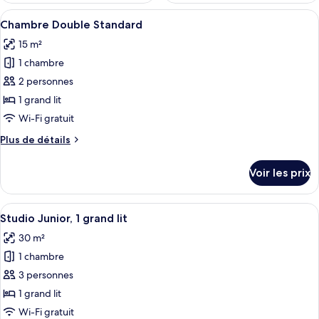
Afficher
Une chambre d’hôtel avec deux lits, u
8
Chambre Double Standard
toutes
15 m²
les
1 chambre
photos
pour
2 personnes
ce
1 grand lit
type
Wi-Fi gratuit
de
Plus
Plus de détails
chambre :
de
Chambre
détails
Voir les prix
sur
Double
le
Standard
type
Afficher
Une chambre à coucher moderne, équipée
4
de
Studio Junior, 1 grand lit
toutes
chambre
30 m²
Chambre
les
Double
1 chambre
photos
Standard
pour
3 personnes
ce
1 grand lit
type
Wi-Fi gratuit