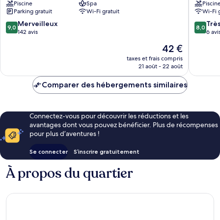
Piscine
Spa
Piscin
Koh
Koh
Parking gratuit
Wi-Fi gratuit
Wi-Fi 
Samui
Samui
9.0
8.0
Merveilleux
Trè
9,0
8,0
sur
sur
142 avis
6 avi
10,
10,
Le
42 €
Merveilleux,
Très
nouveau
142 avis
bien,
taxes et frais compris
prix
21 août - 22 août
6 avis
est
de
Comparer des hébergements similaires
42 €
Connectez-vous pour découvrir les réductions et les
avantages dont vous pouvez bénéficier. Plus de récompenses
pour plus d’aventures !
Se connecter
S’inscrire gratuitement
À propos du quartier