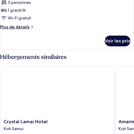
Double
3 personnes
photos
Supérieure
pour
1 grand lit
ce
Wi-Fi gratuit
type
Plus
Plus de détails
de
de
chambre :
détails
Voir les prix
sur
Chambre
le
Deluxe
type
Hébergements similaires
de
chambre
Crystal Lamai Hotel
Amarina
Chambre
Deluxe
Crystal
Amarina
Crystal Lamai Hotel
Amarin
Lamai
Green
Koh Samui
Koh Sam
Hotel
Hotel