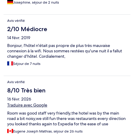
haben und in ein klassisches Zimmer konnten. Die Umgebung
Josephine, séjour de 2 nuits
ist eher laut, die Wände dünn und alles in einem keine Top
Erfahrung. Zum Schlafen reicht es jedoch. Auch zum Strand
braucht man nur 10 Minuten zu Fuß, der Lamai Beach ist sehr
Avis vérifié
schön und ruhig und die Night Markets eher kleiner aber cool.
Für 2 Nächte war es okay.
2/10 Médiocre
14 févr. 2019
Bonjour, l'hôtel n'était pas propre de plus très mauvaise
connexion à la wifi. Nous sommes restées qu'une nuit il a fallut
changer d'hôtel. Cordialement,
Séjour de 7 nuits
Avis vérifié
8/10 Très bien
16 févr. 2026
Traduire avec Google
Room was good staff very friendly,the hotel was by the main
road a bit noisy,we still fun there was restaurants every direction
you looked thanks again to Expedia for the ease of use
Eugene Joseph Mathias, séjour de 26 nuits