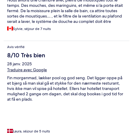
Nous avions une chambre avec pleins de moustiques tout le
temps. Des mouches, des maringuins, et même si la porte était
fermé. De la moisissure plein la salle de bain, ca attire toutes
sortes de moustiques…., et le filtre de la ventilation au plafond
serait a laver, le système de douche au complet doit être
changer, et une forte odeur …. J’ai tousser toute la semaine,,,
Sylvie, séjour de 7 nuits
filtres de l’air conditionner a nettoyer.
Avis vérifié
8/10 Très bien
28 janv. 2025
Traduire avec Google
Fin morgenmad, lækker pool og god seng. Det ligger oppe på
et bjerg så man skal gå et stykke for den nærmeste resturant,
hvis ikke man vil spise på hotellet. Ellers har hotellet transport
mulighed 2 gange om dagen, det skal dog bookes i god tid for
at få en plads.
Laura, séjour de 5 nuits