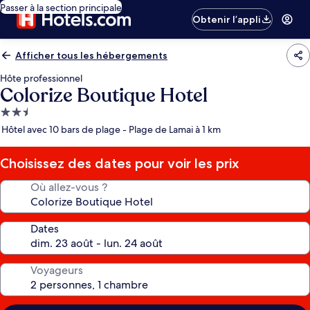
Passer à la section principale
Obtenir l’appli
Afficher tous les hébergements
Hôte professionnel
Colorize Boutique Hotel
Hébergement
2.5 étoiles
Hôtel avec 10 bars de plage - Plage de Lamai à 1 km
Choisissez des dates pour voir les prix
Où allez-vous ?
Dates
Voyageurs