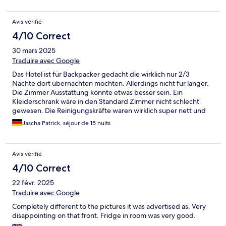
Avis vérifié
4/10 Correct
30 mars 2025
Traduire avec Google
Das Hotel ist für Backpacker gedacht die wirklich nur 2/3
Nächte dort übernachten möchten. Allerdings nicht für länger.
Die Zimmer Ausstattung könnte etwas besser sein. Ein
Kleiderschrank wäre in den Standard Zimmer nicht schlecht
gewesen. Die Reinigungskräfte waren wirklich super nett und
auch hinterher und aufmerksam. Ansonsten um dort nur zu
Jascha Patrick, séjour de 15 nuits
schlafen ist es ausreichend.
Avis vérifié
4/10 Correct
22 févr. 2025
Traduire avec Google
Completely different to the pictures it was advertised as. Very
disappointing on that front. Fridge in room was very good.