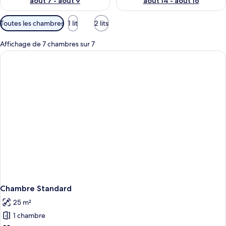
août 7 - août 9
août 14 - août 16
Filtres
Toutes les chambres
1 lit
2 lits
disponibles
pour
Affichage de 7 chambres sur 7
les
chambres
Chambre Standard
25 m²
1 chambre