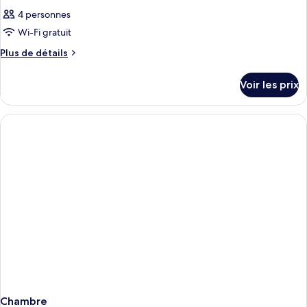
4 personnes
Wi-Fi gratuit
Plus
Plus de détails
de
détails
Voir les prix
sur
le
type
de
chambre
Chambre
Chambre