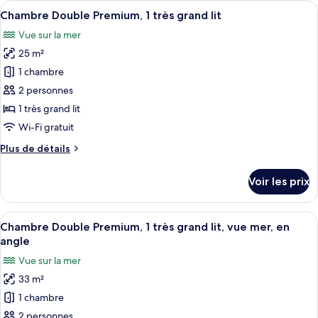
Afficher
Une pièce moderne avec un fauteuil et 
très
1
de
Chambre Double Premium, 1 très grand lit
toutes
grand
chambre
Vue sur la mer
Suite
les
lit
Junior,
25 m²
photos
1
pour
1 chambre
très
ce
grand
2 personnes
lit
type
1 très grand lit
de
Wi-Fi gratuit
chambre :
Plus
Plus de détails
Chambre
de
Double
détails
Voir les prix
Premium,
sur
le
1
type
Afficher
Une pièce moderne avec un fauteuil et 
très
1
de
Chambre Double Premium, 1 très grand lit, vue mer, en
toutes
grand
chambre
angle
Chambre
les
lit
Vue sur la mer
Double
photos
Premium,
33 m²
pour
1
1 chambre
ce
très
grand
type
2 personnes