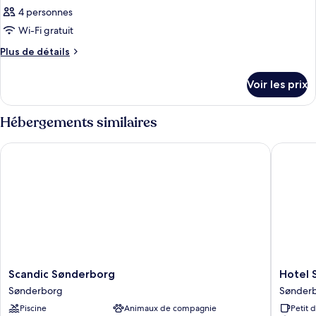
4 personnes
Wi-Fi gratuit
Plus
Plus de détails
de
détails
Voir les prix
sur
le
type
Hébergements similaires
de
chambre
Scandic Sønderborg
Hotel So
Chambre
Scandic
Hotel
Scandic Sønderborg
Hotel 
Sønderborg
Sonder
Sønderborg
Sønder
Sønderborg
Strand
Piscine
Animaux de compagnie
Petit 
Sønder