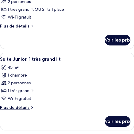
2 personnes
1 très grand lit OU 2 lits 1 place
Wi-Fi gratuit
Plus
Plus de détails
de
détails
Voir les prix
sur
le
type
Afficher
Suite Junior, 1 très grand lit | Coffre
1
de
Suite Junior, 1 très grand lit
toutes
chambre
45 m²
Chambre
les
Standard
1 chambre
photos
pour
2 personnes
ce
1 très grand lit
type
Wi-Fi gratuit
de
Plus
Plus de détails
chambre :
de
Suite
détails
Voir les prix
sur
Junior,
le
1
type