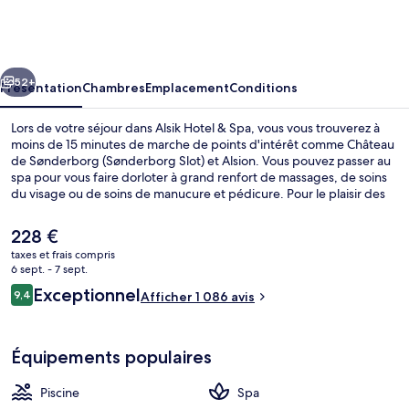
Hotel
&
Spa
cédent
Suivant
52+
Présentation
Chambres
Emplacement
Conditions
Lors de votre séjour dans Alsik Hotel & Spa, vous vous trouverez à
moins de 15 minutes de marche de points d'intérêt comme Château
de Sønderborg (Sønderborg Slot) et Alsion. Vous pouvez passer au
spa pour vous faire dorloter à grand renfort de massages, de soins
du visage ou de soins de manucure et pédicure. Pour le plaisir des
papilles, l'établissement Syttende, un des 3 restaurants, sert le
dîner. Parmi les autres petits avantages de cet hébergement
Le
228 €
figurent une piscine couverte, une piscine extérieure et un bar /
prix
taxes et frais compris
salon. Les autres voyageurs adorent le personnel attentionné.
actuel
6 sept. - 7 sept.
Coffres-forts dans les chambres, bure
est
Avis
Exceptionnel
9,4
Afficher 1 086 avis
de
9,4 sur 10
voyageurs
228 €.
Équipements populaires
Piscine
Spa