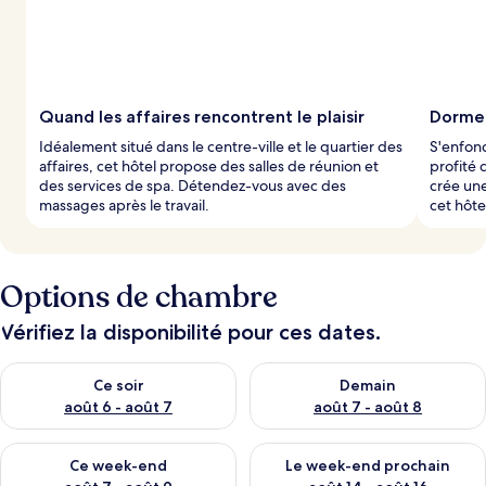
Quand les affaires rencontrent le plaisir
Dormez
Idéalement situé dans le centre-ville et le quartier des
S'enfonc
affaires, cet hôtel propose des salles de réunion et
profité 
des services de spa. Détendez-vous avec des
crée un
massages après le travail.
cet hôte
Options de chambre
Vérifiez la disponibilité pour ces dates.
Vérifier la disponibilité pour ce soir août 6 - août 7
Vérifier la disponibilité pour 
Ce soir
Demain
août 6 - août 7
août 7 - août 8
Vérifier la disponibilité pour ce week-end août 7 - août 9
Vérifier la disponibilité pour 
Ce week-end
Le week-end prochain