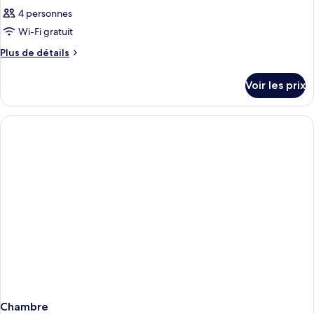
4 personnes
Wi-Fi gratuit
Plus
Plus de détails
de
détails
Voir les prix
sur
le
type
de
chambre
Chambre
Chambre