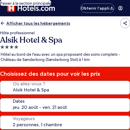
Passer à la section principale
Obtenir l’appli
Afficher tous les hébergements
Hôte professionnel
Alsik Hotel & Spa
Hébergement
4.0 étoiles
Hôtel au bord de l'eau avec un spa proposant des soins complets -
Château de Sønderborg (Sønderborg Slot) à 1 km
Choisissez des dates pour voir les prix
Où allez-vous ?
Dates
Voyageurs