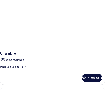
Chambre
2 personnes
Plus
Plus de détails
de
détails
Voir les prix
sur
le
type
de
chambre
Chambre