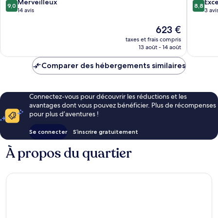
National
Manyar
9.0
8.8
Merveilleux
Exce
9,0
8,8
Park
National
sur
sur
14 avis
3 avi
Park
10,
10,
Merveilleux,
Le
Excellen
623 €
14 avis
nouveau
3 avis
taxes et frais compris
prix
13 août - 14 août
est
de
Comparer des hébergements similaires
623 €
Connectez-vous pour découvrir les réductions et les
avantages dont vous pouvez bénéficier. Plus de récompenses
pour plus d’aventures !
Se connecter
S’inscrire gratuitement
À propos du quartier