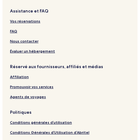
w
a
e
d
v
e
y
a
n
g
i
r
a
Assistance et FAQ
M
y
e
e
e
r
b
a
w
n
a
Vos réservations
u
r
i
a
L
a
n
S
o
FAQ
n
a
d
f
g
Nous contacter
a
e
r
Évaluer un hébergement
i
Réservé aux fournisseurs, affiliés et médias
Affiliation
Promouvoir vos services
Agents de voyages
Politiques
Conditions générales d’utilisation
Conditions Générales d’Utilisation d’Abritel