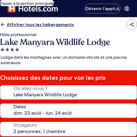
Passer à la section principale
Obtenir l’appli
Afficher tous les hébergements
Hôte professionnel
Lake Manyara Wildlife Lodge
Hébergement
4.0 étoiles
Lodge dans les montagnes avec un domaine viticole et une piscine
extérieure
Choisissez des dates pour voir les prix
Où allez-vous ?
Dates
Voyageurs