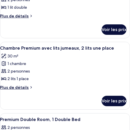
pour
ce
1 lit double
type
Plus
Plus de détails
de
de
chambre :
détails
Voir les prix
sur
Chambre
le
Double
type
Afficher
Une chambre d’hôtel avec deux lits, un
Premium,
9
de
Chambre Premium avec lits jumeaux, 2 lits une place
toutes
chambre
1
30 m²
Chambre
les
lit
Double
1 chambre
photos
double
Premium,
pour
2 personnes
1
ce
lit
2 lits 1 place
double
type
Plus
Plus de détails
de
de
chambre :
détails
Voir les prix
sur
Chambre
le
Premium
type
Afficher
Une chambre avec un lit à baldaquin, u
avec
12
de
Premium Double Room, 1 Double Bed
toutes
chambre
lits
2 personnes
Chambre
les