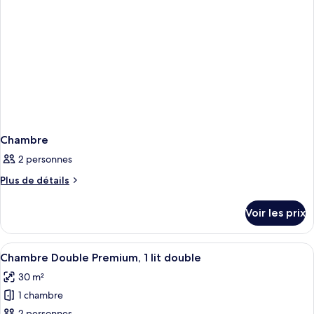
Chambre
2 personnes
Plus
Plus de détails
de
détails
Voir les prix
sur
le
type
Afficher
Une chambre avec un grand lit, une têt
12
de
Chambre Double Premium, 1 lit double
toutes
chambre
30 m²
Chambre
les
1 chambre
photos
2 personnes