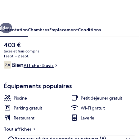
Manyara
Wildlife
Lodge
cédent
Suivant
38+
Présentation
Chambres
Emplacement
Conditions
Le
403 €
prix
taxes et frais compris
actuel
1 sept. - 2 sept.
est
Avis
Bien
7,6
Afficher 5 avis
de
7,6 sur 10
voyageurs
403 €.
Équipements populaires
Extérieur
Piscine
Petit déjeuner gratuit
Parking gratuit
Wi-Fi gratuit
Restaurant
Laverie
Tout afficher
Services et équipements principaux
(8)