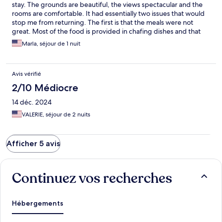
stay. The grounds are beautiful, the views spectacular and the
rooms are comfortable. It had essentially two issues that would
stop me from returning. The first is that the meals were not
great. Most of the food is provided in chafing dishes and that
just doesn’t lend itself to quality eats. It wasn’t that crowded so I
Marla, séjour de 1 nuit
didn’t even understand why at least main courses couldn’t be
cooked to order. The second was a total lack of detailed
attention to room conveniences. The Internet in the whole hotel
Avis vérifié
was very weak-even to the extent that hotel staff had to step
outside to process a credit card. In this day and age there is no
2/10 Médiocre
excuse for Internet that weak-it just isn’t that costly to provide
14 déc. 2024
good internet at least in common areas let alone in individual
rooms. There were also too few plugs for charging devices and
VALERIE, séjour de 2 nuits
very slow hot water. These things are all fairly easy to resolve if
someone just cared to do so. I would consider returning to this
location if some of these items were addressed.
Afficher 5 avis
Continuez vos recherches
Hébergements