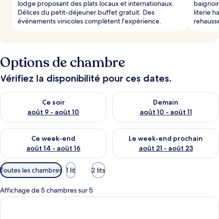
lodge proposant des plats locaux et internationaux.
baignoi
Délices du petit-déjeuner buffet gratuit. Des
literie 
événements vinicoles complètent l'expérience.
rehausse
Options de chambre
Vérifiez la disponibilité pour ces dates.
Vérifier la disponibilité pour ce soir août 9 - août 10
Vérifier la disponibilité pour 
Ce soir
Demain
août 9 - août 10
août 10 - août 11
Vérifier la disponibilité pour ce week-end août 14 - août 16
Vérifier la disponibilité pour
Ce week-end
Le week-end prochain
août 14 - août 16
août 21 - août 23
Filtres
Toutes les chambres
1 lit
2 lits
disponibles
pour
Affichage de 5 chambres sur 5
les
chambres