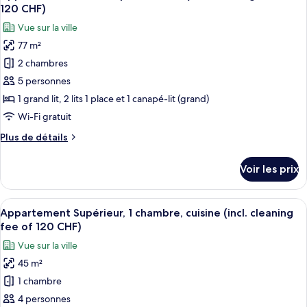
toutes
1
chambre
120 CHF)
Appartement
les
canapé-
Vue sur la ville
Confort,
photos
lit
1
77 m²
pour
(incl.
grand
2 chambres
ce
lit
cleaning
et
type
5 personnes
fee
1
de
of
1 grand lit, 2 lits 1 place et 1 canapé-lit (grand)
canapé-
chambre :
120
lit
Wi-Fi gratuit
Appartement
(incl.
CHF)
Plus
Plus de détails
cleaning
Confort,
de
fee
plusieurs
détails
of
Voir les prix
sur
lits
120
le
CHF)
(incl.
type
Afficher
Une chambre d’hôtel moderne, équipée 
cleaning
30
de
Appartement Supérieur, 1 chambre, cuisine (incl. cleaning
toutes
fee
chambre
fee of 120 CHF)
Appartement
les
of
Vue sur la ville
Confort,
photos
120
plusieurs
45 m²
pour
CHF)
lits
1 chambre
ce
(incl.
cleaning
type
4 personnes