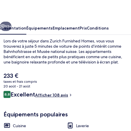
Furnished
Homes
cédent
Suivant
93+
Présentation
Équipements
Emplacement
Prix
Conditions
Lors de votre séjour dans Zurich Furnished Homes, vous vous
trouverez à juste 5 minutes de voiture de points d'intérêt comme
Bahnhofstrasse et Musée national suisse. Les appartements
bénéficient en outre de petits plus pratiques comme une cuisine,
une baignoire relaxante profonde et une télévision à écran plat.
L'hébergement se situe à une très courte distance à pied des
transports publics : Station de S-Bahn Wiedikon se trouve à 2 min et
Le
233 €
Arrêt de tram Werd, à 5 min.
prix
taxes et frais compris
actuel
20 août - 21 août
Cafetière/bouilloire, réfrigérateur, m
est
Avis
Excellent
8,8
Afficher 108 avis
de
8,8 sur 10
voyageurs
233 €.
Équipements populaires
Cuisine
Laverie