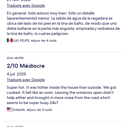
Traduire avec Google
En general, todo estuvo muy bien. Sólo un detalle
(aparentemente) menor: La salida de agua de la regadera se
ubica del lado de los pies en la tina de baño, de modo que uno
debe bañarse en la parte más angosta, empinada y resbalosa de
la tina de baño, lo cual es peligroso.
LUIS FELIPE, séjour de 4 nuits
Avis vérifié
2/10 Médiocre
4 juil. 2025
Traduire avec Google
Super hot. It was hotter inside the house than outside. We got
cooked. It felt like an oven. Leaving the windows open didn’t
help either and brought in more noise from the road which
seems to be super busy 24x7
Srikanth, séjour de 3 nuits