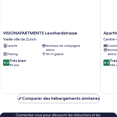
CHF)
cuisine
(incl.
cleaning
fee
of
120
CHF)
VISIONAPARTMENTS
Apartho
VISIONAPARTMENTS Leonhardstrasse
Aparth
Leonhardstrasse
Adagio
Vieille ville de Zurich
Centre-v
Vieille
Zurich
Laverie
Animaux de compagnie
Cuisin
ville
Center
admis
Anima
de
Centre-
Parking
Wi-Fi gratuit
admis
Zurich
ville
8.2
8.4
Très bien
de
Trè
8,2
8,4
sur
sur
95 avis
Zurich
346 a
10,
10,
Très
Très
bien,
bien,
95 avis
346 avis
Comparer des hébergements similaires
Connectez-vous pour découvrir les réductions et les