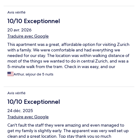
Avis vérifié
10/10 Exceptionnel
20 avr. 2026
Traduire avec Google
This apartment was a great, affordable option for visiting Zurich
with a family. We were comfortable and had everything we
needed for our stay. The location was within walking distance of
most of the things we wanted to do in central Zurich, and was a
5-minute walk from the tram. Check in was easy, and our
interactions with the staff were friendly and helpful.
Arthur, séjour de 5 nuits
Avis vérifié
10/10 Exceptionnel
24 déc. 2025
Traduire avec Google
Can't fault the staff they were amazing and even managed to
get my family is slightly early. The apparent was very well set up
clean and a great location. Top stay thank you so much