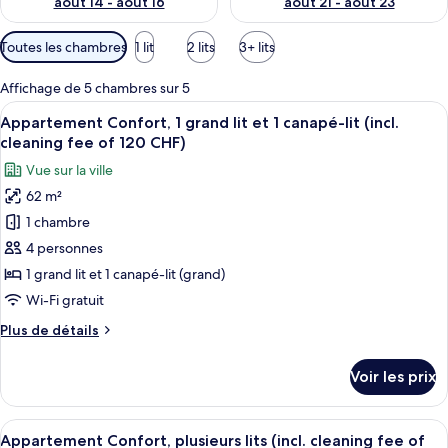
août 14 - août 16
août 21 - août 23
Filtres
Toutes les chambres
1 lit
2 lits
3+ lits
disponibles
pour
Affichage de 5 chambres sur 5
les
Afficher
Un lit bien fait, recouvert d’une cour
29
Appartement Confort, 1 grand lit et 1 canapé-lit (incl.
chambres
toutes
cleaning fee of 120 CHF)
les
Vue sur la ville
photos
62 m²
pour
1 chambre
ce
type
4 personnes
de
1 grand lit et 1 canapé-lit (grand)
chambre :
Wi-Fi gratuit
Appartement
Plus
Plus de détails
Confort,
de
1
détails
Voir les prix
sur
grand
le
lit
type
Afficher
Un lit bien fait, recouvert d’une cour
et
32
de
Appartement Confort, plusieurs lits (incl. cleaning fee of