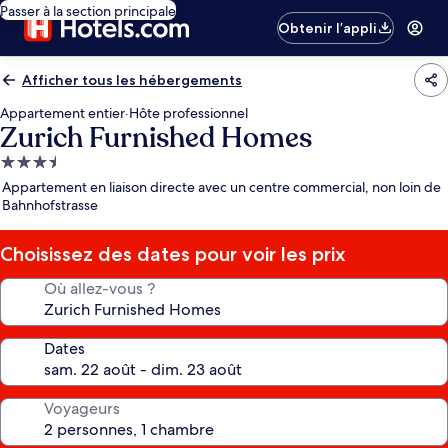
Passer à la section principale
Obtenir l’appli
Afficher tous les hébergements
Appartement entier
·
Hôte professionnel
Zurich Furnished Homes
Hébergement
3.5 étoiles
Appartement en liaison directe avec un centre commercial, non loin de
Bahnhofstrasse
Choisissez des dates pour voir les prix
Où allez-vous ?
Dates
Voyageurs