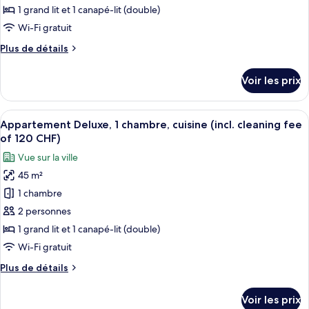
fee
de
1 grand lit et 1 canapé-lit (double)
of
chambre :
120
Wi-Fi gratuit
Appartement
CHF)
Plus
Plus de détails
Supérieur,
de
1
détails
Voir les prix
sur
chambre,
le
cuisine
type
Afficher
Une chambre moderne avec un lit gris, d
(incl.
22
de
Appartement Deluxe, 1 chambre, cuisine (incl. cleaning fee
toutes
cleaning
chambre
of 120 CHF)
Appartement
les
fee
Vue sur la ville
Supérieur,
photos
of
1
45 m²
pour
120
chambre,
1 chambre
ce
cuisine
CHF)
(incl.
type
2 personnes
cleaning
de
1 grand lit et 1 canapé-lit (double)
fee
chambre :
of
Wi-Fi gratuit
Appartement
120
Plus
Plus de détails
CHF)
Deluxe,
de
1
détails
Voir les prix
sur
chambre,