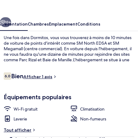
cédent
Suivant
10+
Présentation
Chambres
Emplacement
Conditions
Une fois dans Dormitos, vous vous trouverez à moins de 10 minutes
de voiture de points d'intérêt comme SM North EDSA et SM
Megamall (centre commercial). En voiture depuis l'hébergement, il
ne vous faudra qu'une dizaine de minutes pour rejoindre des sites
comme Parc Rizal et Baie de Manille.L'hébergement se situe à une
courte distance à pied des transports publics. Station LRT Araneta
Center-Cubao se trouve à 11 min à peine.
Avis
Bien
6,0
Afficher 1 avis
6,0 sur 10
voyageurs
Coffres-forts dans les chambres, Wi-Fi
Équipements populaires
Wi-Fi gratuit
Climatisation
Laverie
Non-fumeurs
Tout afficher