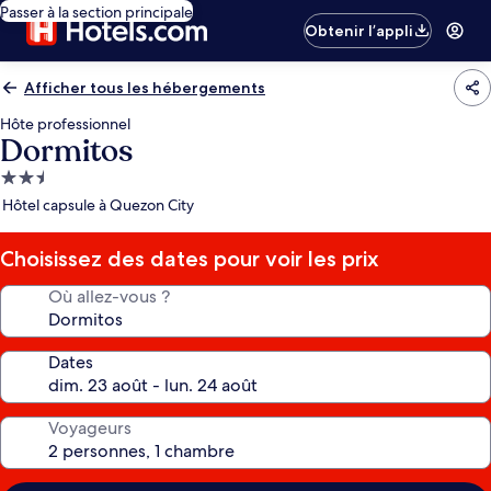
Passer à la section principale
Obtenir l’appli
Afficher tous les hébergements
Hôte professionnel
Dormitos
Hébergement
2.5 étoiles
Hôtel capsule à Quezon City
Choisissez des dates pour voir les prix
Où allez-vous ?
Dates
Voyageurs