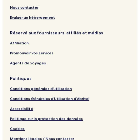
n
y
a
o
n
c
z
c
N
t
e
e
o
Nous contacter
e
e
e
t
s
n
s
a
l
a
C
Évaluer un hébergement
r
C
i
O
i
t
Réservé aux fournisseurs, affiliés et médias
s
t
y
m
y
Affiliation
e
n
Promouvoir vos services
a
H
Agents de voyages
i
g
Politiques
h
w
Conditions générales d’utilisation
a
y
Conditions Générales d’Utilisation d’Abritel
P
N
Accessibilité
R
P
Politique sur la protection des données
a
Cookies
s
a
Mentions légales / Nous contacter