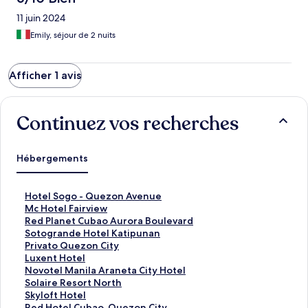
11 juin 2024
Emily, séjour de 2 nuits
Afficher 1 avis
Continuez vos recherches
Hébergements
L
Hotel Sogo - Quezon Avenue
i
L
Mc Hotel Fairview
e
i
L
Red Planet Cubao Aurora Boulevard
n
e
i
L
Sotogrande Hotel Katipunan
o
n
e
i
L
Privato Quezon City
u
o
n
e
i
L
Luxent Hotel
v
u
o
n
e
i
L
Novotel Manila Araneta City Hotel
r
v
u
o
n
e
i
L
Solaire Resort North
a
r
v
u
o
n
e
i
L
Skyloft Hotel
n
a
r
v
u
o
n
e
i
L
Red Hotel Cubao, Quezon City