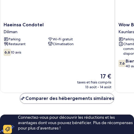
Haeinsa
Wow
Haeinsa Condotel
Wow B
Condotel
Budget
Diliman
Kaunlar
Diliman
Hotel
Parking
Wi-Fi gratuit
Parkin
Cubao
Restaurant
Climatisation
Chamb
Kaunlar
commu
6.6
6,6
10 avis
dispon
sur
7.6
Bie
10,
7,6
sur
40 av
10 avis
10,
Le
17 €
Bien,
nouveau
40 avis
taxes et frais compris
prix
13 août - 14 août
est
de
Comparer des hébergements similaires
17 €
Connectez-vous pour découvrir les réductions et les
avantages dont vous pouvez bénéficier. Plus de récompenses
pour plus d’aventures !