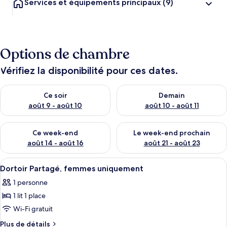
Services et équipements principaux
(9)
Options de chambre
Vérifiez la disponibilité pour ces dates.
Vérifier la disponibilité pour ce soir août 9 - août 10
Vérifier la disponibilité pour 
Ce soir
Demain
août 9 - août 10
août 10 - août 11
Vérifier la disponibilité pour ce week-end août 14 - août 16
Vérifier la disponibilité pour
Ce week-end
Le week-end prochain
août 14 - août 16
août 21 - août 23
Afficher
Une chambre à coucher moderne avec u
5
Dortoir Partagé, femmes uniquement
toutes
1 personne
les
1 lit 1 place
photos
pour
Wi-Fi gratuit
ce
Plus
Plus de détails