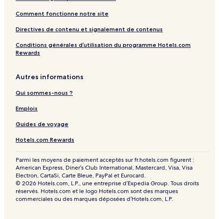
y
f
Comment fonctionne notre site
o
r
Directives de contenu et signalement de contenus
m
Conditions générales d’utilisation du programme Hotels.com
e
Rewards
r
l
y
Autres informations
A
v
Qui sommes-nous ?
i
t
Emplois
e
Guides de voyage
l
H
Hotels.com Rewards
o
t
e
Parmi les moyens de paiement acceptés sur fr.hotels.com figurent :
American Express, Diner’s Club International, Mastercard, Visa, Visa
l
Electron, CartaSi, Carte Bleue, PayPal et Eurocard.
© 2026 Hotels.com, L.P., une entreprise d’Expedia Group. Tous droits
réservés. Hotels.com et le logo Hotels.com sont des marques
commerciales ou des marques déposées d’Hotels.com, L.P.