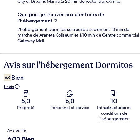
City of Dreams Manila (à 20 min de route) à proximité.
Que puis-je trouver aux alentours de
l'hébergement ?
L'hébergement Dormitos se trouve à seulement 13 min de
marche de Araneta Coliseum et à 10 min de Centre commercial
Gateway Mall.
Avis sur l’hébergement Dormitos
Avis
Bien
6,0
1 avis
6,0
6,0
10
Propreté
Personnel et service
Infrastructures et
conditions de
l’hébergement
Avis
Avis vérifié
6/10 Bien