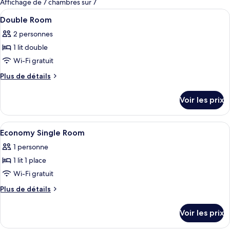
Affichage de 7 chambres sur 7
les
Afficher
Une chambre d’hôtel comprenant un lit,
5
Double Room
chambres
toutes
2 personnes
les
1 lit double
photos
pour
Wi-Fi gratuit
ce
Plus
Plus de détails
type
de
détails
de
Voir les prix
sur
chambre :
le
Double
type
Afficher
Une chambre d’hôtel équipée d’un lit, 
4
Room
de
Economy Single Room
toutes
chambre
1 personne
Double
les
Room
1 lit 1 place
photos
pour
Wi-Fi gratuit
ce
Plus
Plus de détails
type
de
détails
de
Voir les prix
sur
chambre :
le