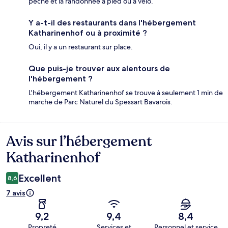
pêche et la randonnée à pied ou à vélo.
Y a-t-il des restaurants dans l'hébergement
Katharinenhof ou à proximité ?
Oui, il y a un restaurant sur place.
Que puis-je trouver aux alentours de
l'hébergement ?
L'hébergement Katharinenhof se trouve à seulement 1 min de
marche de Parc Naturel du Spessart Bavarois.
Avis sur l’hébergement
Avis
Katharinenhof
Excellent
8,6
7 avis
9,2
9,4
8,4
Propreté
Services et
Personnel et service