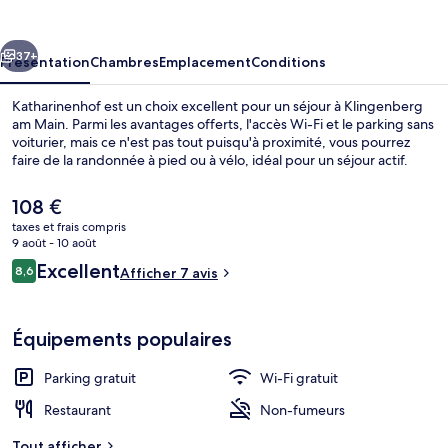
cédent
Suivant
37+
Présentation
Chambres
Emplacement
Conditions
Katharinenhof est un choix excellent pour un séjour à Klingenberg
am Main. Parmi les avantages offerts, l'accès Wi-Fi et le parking sans
voiturier, mais ce n'est pas tout puisqu'à proximité, vous pourrez
faire de la randonnée à pied ou à vélo, idéal pour un séjour actif.
Le
108 €
prix
taxes et frais compris
actuel
9 août - 10 août
est
Avis
Excellent
8,6
Espace mariage en plein air
Afficher 7 avis
de
8,6 sur 10
voyageurs
108 €.
Équipements populaires
Parking gratuit
Wi-Fi gratuit
Restaurant
Non-fumeurs
Tout afficher