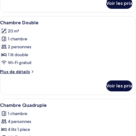
Voir les prix
sur
Simple
le
type
Afficher
Chambre Double | Wi-Fi gratuit
5
de
Chambre Double
toutes
chambre
20 m²
Chambre
les
Simple
1 chambre
photos
pour
2 personnes
ce
1 lit double
type
Wi-Fi gratuit
de
Plus
Plus de détails
chambre :
de
Chambre
détails
Voir les prix
sur
Double
le
type
Afficher
Une chambre d’hôtel avec un grand lit,
9
de
Chambre Quadruple
toutes
chambre
1 chambre
Chambre
les
Double
4 personnes
photos
pour
4 lits 1 place