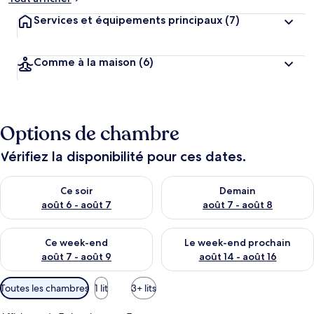
Services et équipements principaux
(7)
Comme à la maison
(6)
Options de chambre
Vérifiez la disponibilité pour ces dates.
Vérifier la disponibilité pour ce soir août 6 - août 7
Vérifier la disponibilité pour 
Ce soir
Demain
août 6 - août 7
août 7 - août 8
Vérifier la disponibilité pour ce week-end août 7 - août 9
Vérifier la disponibilité pour 
Ce week-end
Le week-end prochain
août 7 - août 9
août 14 - août 16
Filtres
Toutes les chambres
1 lit
3+ lits
disponibles
pour