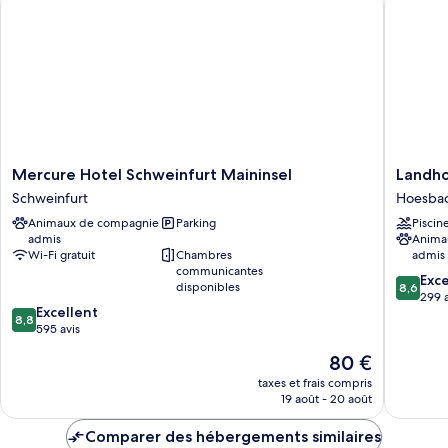
Chambre
Simple
Économique
Mercure
Landhot
Mercure Hotel Schweinfurt Maininsel
Landho
Hotel
Klingerh
Schweinfurt
Hoesba
Schweinfurt
Hoesba
Animaux de compagnie
Parking
Piscin
Maininsel
admis
Anima
Schweinfurt
Wi-Fi gratuit
Chambres
admis
communicantes
8.6
Exce
disponibles
8,6
sur
299 a
8.8
Excellent
10,
8,8
sur
595 avis
Excellen
10,
299 avis
Le
80 €
Excellent,
nouveau
595 avis
taxes et frais compris
prix
19 août - 20 août
est
de
Comparer des hébergements similaires