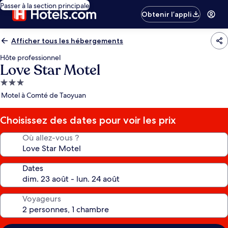
Passer à la section principale
Obtenir l’appli
Afficher tous les hébergements
Hôte professionnel
Love Star Motel
Hébergement
3.0 étoiles
Motel à Comté de Taoyuan
Choisissez des dates pour voir les prix
Où allez-vous ?
Dates
Voyageurs