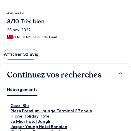
Avis vérifié
8/10 Très bien
23 nov. 2022
LIENSHENG, séjour de 1 nuit
Afficher 33 avis
Continuez vos recherches
Hébergements
L
Cozzi Blu
i
L
Plaza Premium Lounge Terminal 2 Zone A
e
i
L
Hione Holiday Hotel
n
e
i
L
Le Midi Hotel Jungli
o
n
e
i
L
Jasper Young Hotel Banqiao