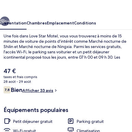
Motel
cédent
Suivant
6+
Présentation
Chambres
Emplacement
Conditions
Une fois dans Love Star Motel, vous vous trouverez à moins de 15
minutes de voiture de points d'intérêt comme Marché nocturne de
Shilin et Marché nocturne de Ningxia. Parmi les services gratuits,
l'accès Wi-Fi, le parking sans voiturier et un petit déjeuner
icontinental proposé tous les jours, entre 07 h 00 et 09 h 30. Les
transports publics sont tout proches. Station de métro Chang Gung
Memorial Hospital se situe à seulement 8 min à pied.
Le
47 €
prix
taxes et frais compris
actuel
28 août - 29 août
Enceinte de l’hébergement
est
Avis
Bien
7,8
Afficher 33 avis
de
7,8 sur 10
voyageurs
47 €.
Équipements populaires
Petit déjeuner gratuit
Parking gratuit
Wi-Fi gratuit
Climatisation