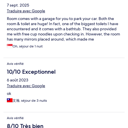
7 sept. 2025
Traduire avec Google
Room comes with a garage for you to park your car. Both the
room & toilet are huge! In fact, one of the biggest toilets I have
encountered and it comes with a bathtub. They also provided
me with free cup noodles upon checking in. However, the room
has many mirrors placed around, which made me
uncomfortable. Other than that, it's all good.
Oh, séjour de 1 nuit
Avis vérifié
10/10 Exceptionnel
6 août 2023
Traduire avec Google
ok
文瀚, séjour de 3 nuits
Avis vérifié
8/10 Très bien