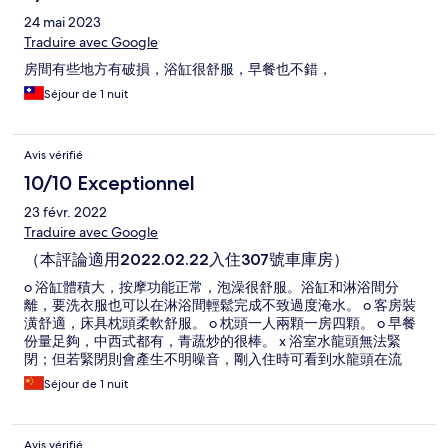
24 mai 2023
Traduire avec Google
房間有些地方有破損，浴缸很舒服，早餐也不錯，
Séjour de 1 nuit
Avis vérifié
10/10 Exceptionnel
23 févr. 2022
Traduire avec Google
（本評論適用2022.02.22入住307號車庫房）
o 浴缸體積大，按摩功能正常，泡澡很舒服。浴缸和淋浴間分
離，要洗衣服也可以在淋浴間輕鬆完成不致過度淹水。 o 客房裝
潢舒適，床具枕頭柔軟舒服。 o 枕頭一人兩顆一房四顆。 o 早餐
份量足夠，中西式都有，青蔬炒的很棒。 x 浴室水龍頭無法緊
閉；但若緊閉則會產生不明噪音，剛入住時可看到水龍頭在流
水，似乎為旅館方故意為之。 x 浴室排水不良，有積水可能。 x
Séjour de 1 nuit
淋浴間有前一位房客留下的備品袋。 x 入住時未告知早餐需外帶
至客房使用不能內用。 .外出鑰匙需交還櫃台。
Avis vérifié