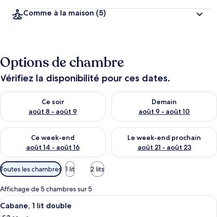
Comme à la maison
(5)
Options de chambre
Vérifiez la disponibilité pour ces dates.
Vérifier la disponibilité pour ce soir août 8 - août 9
Vérifier la disponibilité pour 
Ce soir
Demain
août 8 - août 9
août 9 - août 10
Vérifier la disponibilité pour ce week-end août 14 - août 16
Vérifier la disponibilité pour
Ce week-end
Le week-end prochain
août 14 - août 16
août 21 - août 23
Filtres
Toutes les chambres
1 lit
2 lits
disponibles
pour
Affichage de 5 chambres sur 5
les
Afficher
Une chambre d’hôtel avec un lit en boi
1
Cabane, 1 lit double
chambres
toutes