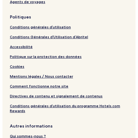
Agents de voyages
r
r
P
s
k
k
a
i
r
d
Politiques
k
e
t
Conditions générales d’utilisation
h
Conditions Générales d’Utilisation d’Abritel
e
P
Accessibilité
a
r
Politique sur la protection des données
k
Cookies
Mentions légales / Nous contacter
Comment fonctionne notre site
Directives de contenu et signalement de contenus
Conditions générales d’utilisation du programme Hotels.com
Rewards
Autres informations
Qui sommes-nous ?