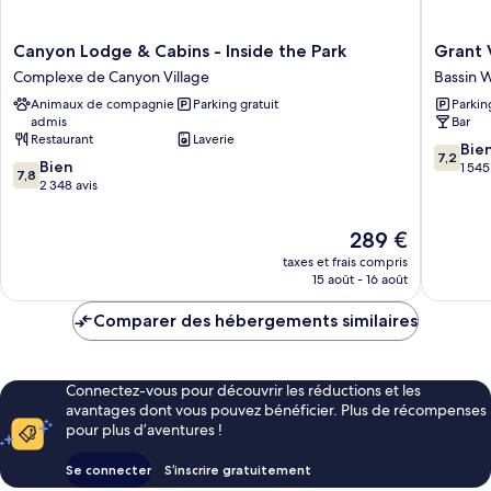
Canyon
Grant
Canyon Lodge & Cabins - Inside the Park
Grant V
Lodge
Village
Complexe de Canyon Village
Bassin 
&
-
Animaux de compagnie
Parking gratuit
Parkin
Cabins
Inside
admis
Bar
-
the
Restaurant
Laverie
Inside
Park
7.2
Bie
7,2
7.8
the
Bien
Bassin
sur
1 545
7,8
sur
Park
2 348 avis
West
10,
10,
Complexe
Thumb
Bien,
Bien,
de
Geyser
1 545 avi
Le
289 €
2 348 avis
Canyon
Basin
nouveau
taxes et frais compris
Village
prix
15 août - 16 août
est
de
Comparer des hébergements similaires
289 €
Connectez-vous pour découvrir les réductions et les
avantages dont vous pouvez bénéficier. Plus de récompenses
pour plus d’aventures !
Se connecter
S’inscrire gratuitement