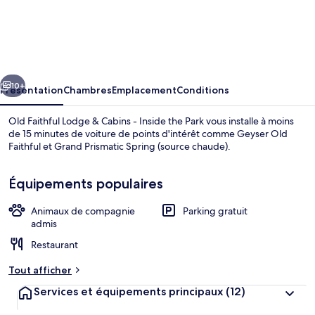
Old
Faithful
Lodge
&
cédent
Suivant
Cabins
10+
Présentation
Chambres
Emplacement
Conditions
-
Old Faithful Lodge & Cabins - Inside the Park vous installe à moins
Inside
de 15 minutes de voiture de points d'intérêt comme Geyser Old
Faithful et Grand Prismatic Spring (source chaude).
the
Park
Équipements populaires
Animaux de compagnie
Parking gratuit
admis
Hall
Restaurant
Tout afficher
Services et équipements principaux
(12)