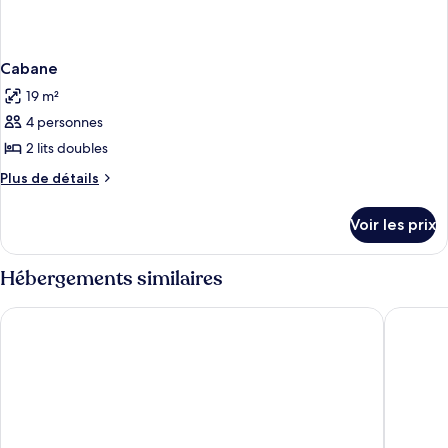
Cabane
19 m²
4 personnes
2 lits doubles
Plus
Plus de détails
de
détails
Voir les prix
sur
le
type
Hébergements similaires
de
chambre
Canyon Lodge & Cabins - Inside the Park
Grant Vil
Cabane