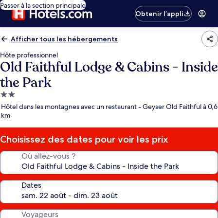
Passer à la section principale
Obtenir l’appli
Afficher tous les hébergements
Hôte professionnel
Old Faithful Lodge & Cabins - Inside
the Park
Hébergement
2.0 étoiles
Hôtel dans les montagnes avec un restaurant - Geyser Old Faithful à 0,6
km
Choisissez des dates pour voir les prix
Où allez-vous ?
Dates
Voyageurs