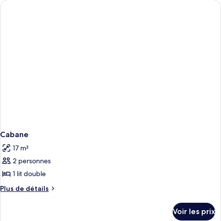
lits
de
chambre
Cabane,
plusieurs
lits
Cabane
17 m²
2 personnes
1 lit double
Plus
Plus de détails
de
détails
Voir les prix
sur