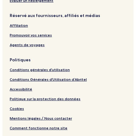
d
Évaluer un hébergement
e
r
Réservé aux fournisseurs, affiliés et médias
H
o
Affiliation
f
Promouvoir vos services
Agents de voyages
Politiques
Conditions générales d’utilisation
Conditions Générales d’Utilisation d’Abritel
Accessibilité
Politique sur la protection des données
Cookies
Mentions légales / Nous contacter
Comment fonctionne notre site