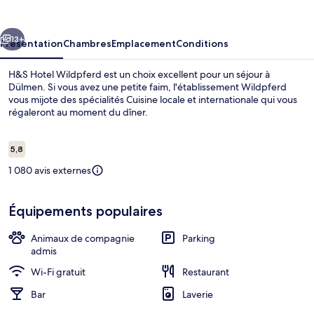
Wildpferd
cédent
Suivant
13+
Présentation
Chambres
Emplacement
Conditions
H&S Hotel Wildpferd est un choix excellent pour un séjour à
Dülmen. Si vous avez une petite faim, l'établissement Wildpferd
vous mijote des spécialités Cuisine locale et internationale qui vous
régaleront au moment du dîner.
Avis
5,8
5,8 sur 10
voyageurs
1 080 avis externes
Dîner servi sur place
Équipements populaires
Animaux de compagnie
Parking
admis
Wi-Fi gratuit
Restaurant
Bar
Laverie