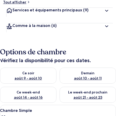
Tout afficher
Services et équipements principaux
(9)
Comme à la maison
(6)
Options de chambre
Vérifiez la disponibilité pour ces dates.
Vérifier la disponibilité pour ce soir août 9 - août 10
Vérifier la disponibilité pour 
Ce soir
Demain
août 9 - août 10
août 10 - août 11
Vérifier la disponibilité pour ce week-end août 14 - août 16
Vérifier la disponibilité pour
Ce week-end
Le week-end prochain
août 14 - août 16
août 21 - août 23
Afficher
Un lit simple avec un matelas et des or
2
Chambre Simple
toutes