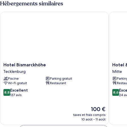
type
Hébergements similaires
de
chambre
Hotel Bismarckhöhe
Hotel & 
Chambre
Double
Hotel
Hotel
Hotel Bismarckhöhe
Hotel 
Bismarckhöhe
&
Tecklenburg
Mitte
Tecklenburg
Restaur
Piscine
Parking gratuit
Parkin
Merfeld
Wi-Fi gratuit
Restaurant
Restau
Hof
Mitte
8.8
8.6
Excellent
Exce
8,8
8,6
sur
sur
137 avis
24 av
10,
10,
Excellent,
Excellen
Le
100 €
137 avis
24 avis
nouveau
taxes et frais compris
prix
10 août - 11 août
est