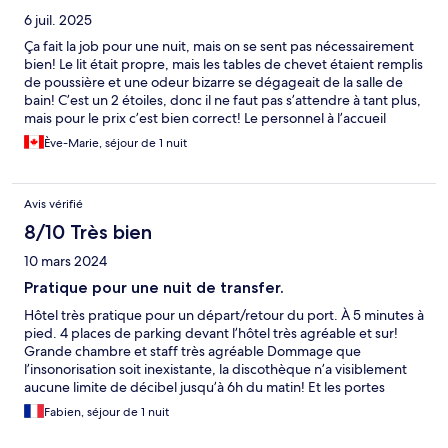
6 juil. 2025
Ça fait la job pour une nuit, mais on se sent pas nécessairement
bien! Le lit était propre, mais les tables de chevet étaient remplis
de poussière et une odeur bizarre se dégageait de la salle de
bain! C’est un 2 étoiles, donc il ne faut pas s’attendre à tant plus,
mais pour le prix c’est bien correct! Le personnel à l’accueil
toutefois était très gentil et accueillant.
Ève-Marie, séjour de 1 nuit
Avis vérifié
8/10 Très bien
10 mars 2024
Pratique pour une nuit de transfer.
Hôtel très pratique pour un départ/retour du port. À 5 minutes à
pied. 4 places de parking devant l’hôtel très agréable et sur!
Grande chambre et staff très agréable Dommage que
l’insonorisation soit inexistante, la discothèque n’a visiblement
aucune limite de décibel jusqu’à 6h du matin! Et les portes
internes ne bloquent pas le moindres bruits des autres résidents
Fabien, séjour de 1 nuit
peu respectueux.