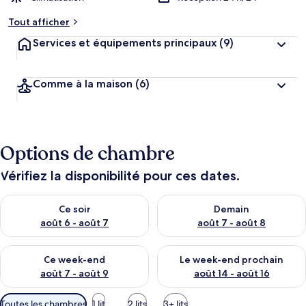
Tout afficher
Services et équipements principaux
(9)
Comme à la maison
(6)
Options de chambre
Vérifiez la disponibilité pour ces dates.
Vérifier la disponibilité pour ce soir août 6 - août 7
Vérifier la disponibilité pour 
Ce soir
Demain
août 6 - août 7
août 7 - août 8
Vérifier la disponibilité pour ce week-end août 7 - août 9
Vérifier la disponibilité pour 
Ce week-end
Le week-end prochain
août 7 - août 9
août 14 - août 16
Filtres
Toutes les chambres
1 lit
2 lits
3+ lits