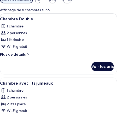
disponibles
pour
Affichage de 6 chambres sur 6
les
Afficher
Une chambre d’hôtel avec un lit, une t
7
Chambre Double
chambres
toutes
1 chambre
les
2 personnes
photos
pour
1 lit double
ce
Wi-Fi gratuit
type
Plus
Plus de détails
de
de
chambre :
détails
Voir les prix
sur
Chambre
le
Double
type
Afficher
Une chambre d’hôtel comprenant un lit,
5
de
Chambre avec lits jumeaux
toutes
chambre
1 chambre
Chambre
les
Double
2 personnes
photos
pour
2 lits 1 place
ce
Wi-Fi gratuit
type