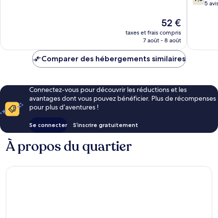
sur
5 avi
10,
10,
Très
Le
Bien,
52 €
bien,
nouveau
5 avis
633 avis
taxes et frais compris
prix
7 août - 8 août
est
de
Comparer des hébergements similaires
52 €
Connectez-vous pour découvrir les réductions et les
avantages dont vous pouvez bénéficier. Plus de récompenses
pour plus d’aventures !
Se connecter
S’inscrire gratuitement
À propos du quartier