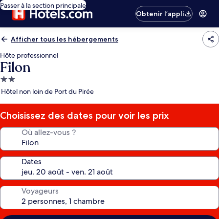
Passer à la section principale
Obtenir l’appli
Afficher tous les hébergements
Hôte professionnel
Filon
Hébergement
2.0 étoiles
Hôtel non loin de Port du Pirée
Choisissez des dates pour voir les prix
Où allez-vous ?
Dates
Voyageurs