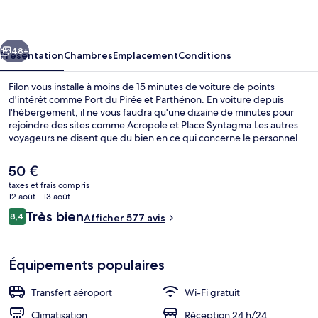
cédent
Suivant
48+
Présentation
Chambres
Emplacement
Conditions
Filon vous installe à moins de 15 minutes de voiture de points
d'intérêt comme Port du Pirée et Parthénon. En voiture depuis
l'hébergement, il ne vous faudra qu'une dizaine de minutes pour
rejoindre des sites comme Acropole et Place Syntagma.Les autres
voyageurs ne disent que du bien en ce qui concerne le personnel
attentionné. Les transports publics se situent à une courte distance
à pied : Arrêt de tram Dimarcheio est à 9 min et Arrêt de tram Agia
Le
50 €
Triada, à 10 min.
prix
taxes et frais compris
actuel
12 août - 13 août
Extérieur
est
Avis
Très bien
8,4
Afficher 577 avis
de
8,4 sur 10
voyageurs
50 €.
Équipements populaires
Transfert aéroport
Wi-Fi gratuit
Climatisation
Réception 24 h/24