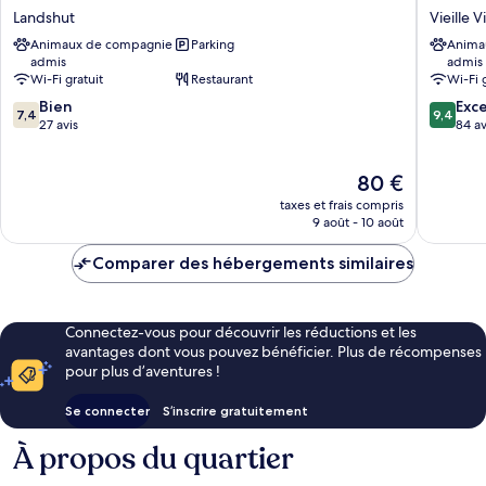
Kaiserhof
Freischü
Landshut
Vieille V
Landshut
Vieille
Animaux de compagnie
Parking
Anima
Landshut
Ville
admis
admis
Litsche
Wi-Fi gratuit
Restaurant
Wi-Fi 
7.4
9.4
Bien
Exc
7,4
9,4
sur
sur
27 avis
84 av
10,
10,
Bien,
Exceptio
Le
80 €
27 avis
84 avis
nouveau
taxes et frais compris
prix
9 août - 10 août
est
de
Comparer des hébergements similaires
80 €
Connectez-vous pour découvrir les réductions et les
avantages dont vous pouvez bénéficier. Plus de récompenses
pour plus d’aventures !
Se connecter
S’inscrire gratuitement
À propos du quartier