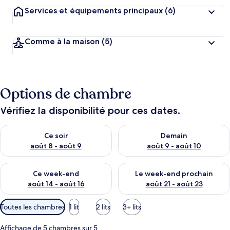
Services et équipements principaux
(6)
Comme à la maison
(5)
Options de chambre
Vérifiez la disponibilité pour ces dates.
Vérifier la disponibilité pour ce soir août 8 - août 9
Vérifier la disponibilité pour 
Ce soir
Demain
août 8 - août 9
août 9 - août 10
Vérifier la disponibilité pour ce week-end août 14 - août 16
Vérifier la disponibilité pour
Ce week-end
Le week-end prochain
août 14 - août 16
août 21 - août 23
Filtres
Toutes les chambres
1 lit
2 lits
3+ lits
disponibles
pour
Affichage de 5 chambres sur 5