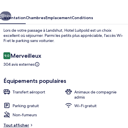
cédent
Suivant
32+
Présentation
Chambres
Emplacement
Conditions
Lors de votre passage à Landshut, Hotel Luitpold est un choix
excellent où séjourner. Parmi les petits plus appréciable, l'accès Wi-
Fi et le parking sans voiturier.
Avis
Merveilleux
9,0
9,0 sur 10
voyageurs
304 avis externes
Restaurant
Équipements populaires
Transfert aéroport
Animaux de compagnie
admis
Parking gratuit
Wi-Fi gratuit
Non-fumeurs
Tout afficher