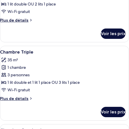
ce
1 lit double OU 2 lits 1 place
type
Wi-Fi gratuit
de
Plus
Plus de détails
chambre :
de
Chambre
détails
Voir les prix
sur
Double
le
ou
type
Afficher
Une chambre d’hôtel avec un grand lit,
avec
8
de
Chambre Triple
toutes
lits
chambre
35 m²
Chambre
les
jumeaux
Double
1 chambre
photos
ou
pour
3 personnes
avec
ce
lits
1 lit double et 1 lit 1 place OU 3 lits 1 place
jumeaux
type
Wi-Fi gratuit
de
Plus
Plus de détails
chambre :
de
Chambre
détails
Voir les prix
sur
Triple
le
type
Afficher
Une chambre d’hôtel avec un lit, un t