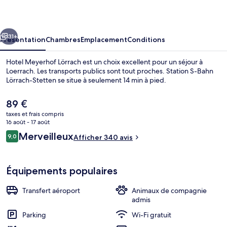
Lörrach
cédent
Suivant
31+
Présentation
Chambres
Emplacement
Conditions
Hotel Meyerhof Lörrach est un choix excellent pour un séjour à
Loerrach. Les transports publics sont tout proches. Station S-Bahn
Lörrach-Stetten se situe à seulement 14 min à pied.
Le
89 €
prix
taxes et frais compris
actuel
16 août - 17 août
est
Avis
Merveilleux
9,0
Afficher 340 avis
de
9,0 sur 10
voyageurs
Extérieur
89 €.
Équipements populaires
Transfert aéroport
Animaux de compagnie
admis
Parking
Wi-Fi gratuit