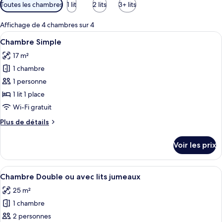
Filtres
Toutes les chambres
1 lit
2 lits
3+ lits
disponibles
pour
Affichage de 4 chambres sur 4
les
Afficher
Une chambre d’hôtel avec un lit, un bu
4
Chambre Simple
chambres
toutes
17 m²
les
1 chambre
photos
pour
1 personne
ce
1 lit 1 place
type
Wi-Fi gratuit
de
Plus
Plus de détails
chambre :
de
Chambre
détails
Voir les prix
sur
Simple
le
type
Afficher
Une chambre d’hôtel avec un lit, une t
7
de
Chambre Double ou avec lits jumeaux
toutes
chambre
25 m²
Chambre
les
Simple
1 chambre
photos
pour
2 personnes