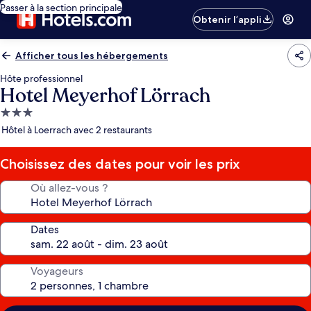
Passer à la section principale
Obtenir l’appli
Afficher tous les hébergements
Hôte professionnel
Hotel Meyerhof Lörrach
Hébergement
3.0 étoiles
Hôtel à Loerrach avec 2 restaurants
Choisissez des dates pour voir les prix
Où allez-vous ?
Dates
Voyageurs