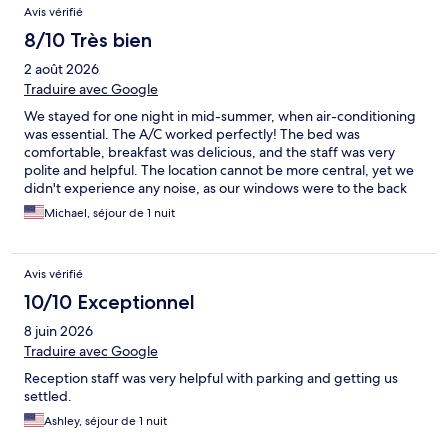
Avis vérifié
8/10 Très bien
2 août 2026
Traduire avec Google
We stayed for one night in mid-summer, when air-conditioning
was essential. The A/C worked perfectly! The bed was
comfortable, breakfast was delicious, and the staff was very
polite and helpful. The location cannot be more central, yet we
didn't experience any noise, as our windows were to the back
side. We will go there again on our next trip to Lörrach.
Michael, séjour de 1 nuit
Avis vérifié
10/10 Exceptionnel
8 juin 2026
Traduire avec Google
Reception staff was very helpful with parking and getting us
settled.
Ashley, séjour de 1 nuit