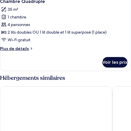
9
de
Chambre Quadruple
toutes
chambre
35 m²
Chambre
les
Triple
1 chambre
photos
pour
4 personnes
ce
2 lits doubles OU 1 lit double et 1 lit superposé (1 place)
type
Wi-Fi gratuit
de
Plus
Plus de détails
chambre :
de
Chambre
détails
Voir les prix
sur
Quadruple
le
type
Hébergements similaires
de
chambre
2Places Soul
Carathot
Chambre
Quadruple