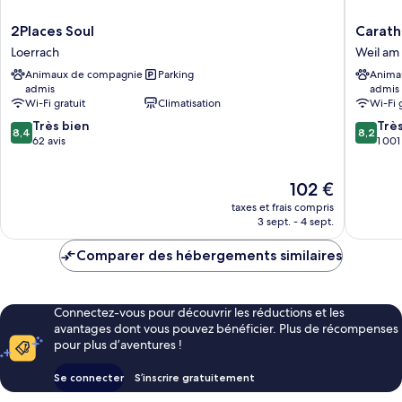
2Places
Carathot
2Places Soul
Carath
Soul
Basel/We
Loerrach
Weil am
Loerrach
am
Animaux de compagnie
Parking
Anima
Rhein
admis
admis
Weil
Wi-Fi gratuit
Climatisation
Wi-Fi 
am
8.4
8.2
Très bien
Rhein
Trè
8,4
8,2
sur
sur
62 avis
1 001
10,
10,
Très
Très
Le
102 €
bien,
bien,
nouveau
62 avis
1 001 avi
taxes et frais compris
prix
3 sept. - 4 sept.
est
de
Comparer des hébergements similaires
102 €
Connectez-vous pour découvrir les réductions et les
avantages dont vous pouvez bénéficier. Plus de récompenses
pour plus d’aventures !
Se connecter
S’inscrire gratuitement