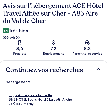
Avis sur l’hébergement ACE Hôtel
Avis
Travel Athée sur Cher - A85 Aire
du Val de Cher
Très bien
8,0
333 avis
8,6
7,2
8,2
Propreté
Emplacement
Personnel et service
Avis
Continuez vos recherches
Hébergements
L
Logis Auberge de la Treille
i
L
B&B HOTEL Tours Nord 2 La petit Arche
e
i
L
Le Clos Limeray