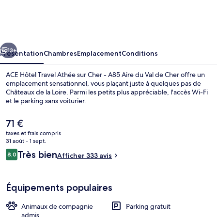
Hôtel
Travel
Athée
cédent
Suivant
sur
13+
Présentation
Chambres
Emplacement
Conditions
Cher
ACE Hôtel Travel Athée sur Cher - A85 Aire du Val de Cher offre un
-
emplacement sensationnel, vous plaçant juste à quelques pas de
Châteaux de la Loire. Parmi les petits plus appréciable, l'accès Wi-Fi
A85
et le parking sans voiturier.
Aire
du
Le
71 €
prix
taxes et frais compris
Val
actuel
31 août - 1 sept.
est
de
Avis
Très bien
8,0
Restaurant
Afficher 333 avis
de
8,0 sur 10
voyageurs
Cher
71 €.
Équipements populaires
Animaux de compagnie
Parking gratuit
admis