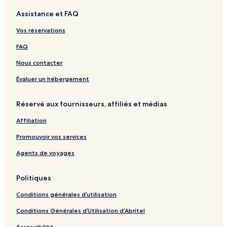
-
a
s
i
E
i
t
i
e
s
t
s
Assistance et FAQ
o
n
r
e
u
e
e
Vos réservations
r
d
FAQ
s
e
s
Nous contacter
T
h
Évaluer un hébergement
o
m
e
Réservé aux fournisseurs, affiliés et médias
a
Affiliation
u
x
Promouvoir vos services
Agents de voyages
Politiques
Conditions générales d’utilisation
Conditions Générales d’Utilisation d’Abritel
Accessibilité