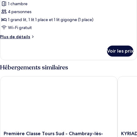
Double
1 chambre
photos
pour
4 personnes
ce
1 grand lit, 1 lit 1 place et 1 lit gigogne (1 place)
type
Wi-Fi gratuit
de
Plus
Plus de détails
chambre :
de
Chambre
détails
Voir les prix
sur
Quadruple,
le
plusieurs
type
Hébergements similaires
lits
de
chambre
Première Classe Tours Sud - Chambray-lès-Tours
KYRIAD D
Chambre
Quadruple,
plusieurs
lits
Première
KYRIAD
Première Classe Tours Sud - Chambray-lès-
KYRIAD