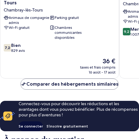
Classe
DIRECT
Tours
Chambra
Tours
Tours
Chambray-lès-Tours
Anima
Sud
Sud
admis
-
Animaux de compagnie
Parking gratuit
-
Wi-Fi 
admis
Chambray-
Chambr
Wi-Fi gratuit
Chambres
9.2
lès-
Lès
Mer
9,2
communicantes
sur
Tours
Tours
1 007
disponibles
10,
Chambray-
Chambr
7.2
Bien
Merveill
lès-
les-
7,2
sur
829 avis
1 007 avi
Tours
Tours
10,
Le
36 €
Bien,
nouveau
829 avis
taxes et frais compris
prix
16 août - 17 août
est
de
Comparer des hébergements similaires
36 €
Connectez-vous pour découvrir les réductions et les
avantages dont vous pouvez bénéficier. Plus de récompenses
pour plus d’aventures !
Se connecter
S’inscrire gratuitement