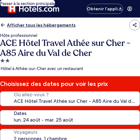
Passer à la section principale
Obtenir l’appli
Afficher tous les hébergements
Hôte professionnel
ACE Hôtel Travel Athée sur Cher -
A85 Aire du Val de Cher
Hébergement
2.0 étoiles
Hôtel à Athée-sur-Cher avec un restaurant
Choisissez des dates pour voir les prix
Où allez-vous ?
Dates
Voyageurs