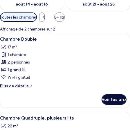
août 14 - août 16
août 21 - août 23
Filtres
Toutes les chambres
1 lit
3+ lits
disponibles
pour
Affichage de 2 chambres sur 2
les
Afficher
Une chambre d’hôtel avec un grand lit
4
Chambre Double
chambres
toutes
17 m²
les
1 chambre
photos
pour
2 personnes
ce
1 grand lit
type
Wi-Fi gratuit
de
Plus
Plus de détails
chambre :
de
Chambre
détails
Voir les prix
sur
Double
le
type
Afficher
Une chambre d’hôtel avec un lit, des o
2
de
Chambre Quadruple, plusieurs lits
toutes
chambre
22 m²
Chambre
les