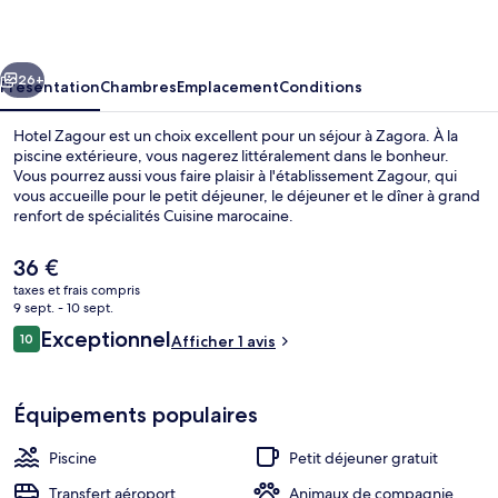
cédent
Suivant
26+
Présentation
Chambres
Emplacement
Conditions
Hotel Zagour est un choix excellent pour un séjour à Zagora. À la
piscine extérieure, vous nagerez littéralement dans le bonheur.
Vous pourrez aussi vous faire plaisir à l'établissement Zagour, qui
vous accueille pour le petit déjeuner, le déjeuner et le dîner à grand
renfort de spécialités Cuisine marocaine.
Le
36 €
prix
taxes et frais compris
actuel
9 sept. - 10 sept.
Terrasse/Patio
est
Avis
Exceptionnel
10
Afficher 1 avis
de
10 sur 10
voyageurs
36 €.
Équipements populaires
Piscine
Petit déjeuner gratuit
Transfert aéroport
Animaux de compagnie