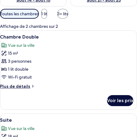
août 14 - août 16
août 21 - août 23
Filtres
Toutes les chambres
1 lit
3+ lits
disponibles
pour
Affichage de 2 chambres sur 2
les
Afficher
Chambre Double | Bureau, rideaux occul
8
Chambre Double
chambres
toutes
Vue sur la ville
les
15 m²
photos
pour
3 personnes
ce
1 lit double
type
Wi-Fi gratuit
de
Plus
Plus de détails
chambre :
de
Chambre
détails
Voir les prix
sur
Double
le
type
Afficher
Un lit avec une tête de lit capitonnée,
9
de
Suite
toutes
chambre
Vue sur la ville
Chambre
les
Double
18 m²