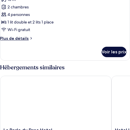
photos
pour
2 chambres
ce
4 personnes
type
1 lit double et 2 lits 1 place
de
Wi-Fi gratuit
chambre :
Plus
Plus de détails
Suite
de
détails
Voir les prix
sur
le
type
Hébergements similaires
de
chambre
La Perle du Draa Hotel
Hotel Le
Suite
La
Hotel