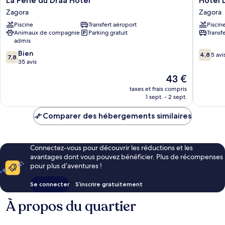
La Perle du Draa Hotel
Hotel 
Perle
Le
Zagora
Zagora
du
Tinsouli
Piscine
Transfert aéroport
Piscin
Draa
Zagora
Animaux de compagnie
Parking gratuit
Transf
Hotel
admis
Zagora
7.8
4.8
Bien
4,8
5 avi
7,8
sur
sur
35 avis
10,
10,
Le
43 €
Bien,
5 avis
nouveau
35 avis
taxes et frais compris
prix
1 sept. - 2 sept.
est
de
Comparer des hébergements similaires
43 €
Connectez-vous pour découvrir les réductions et les
avantages dont vous pouvez bénéficier. Plus de récompenses
pour plus d’aventures !
Se connecter
S’inscrire gratuitement
À propos du quartier