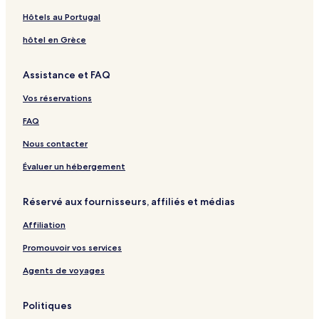
s
e
e
a
T
a
m
t
s
g
e
g
a
Hôtels au Portugal
h
e
o
m
o
d
o
t
r
p
r
a
hôtel en Grèce
u
D
a
s
a
r
s
u
t
Assistance et FAQ
e
n
F
e
e
Vos réservations
s
r
-
m
FAQ
C
e
a
D
Nous contacter
m
'
p
h
Évaluer un hébergement
s
ô
i
t
Réservé aux fournisseurs, affiliés et médias
t
e
e
Affiliation
Promouvoir vos services
Agents de voyages
Politiques