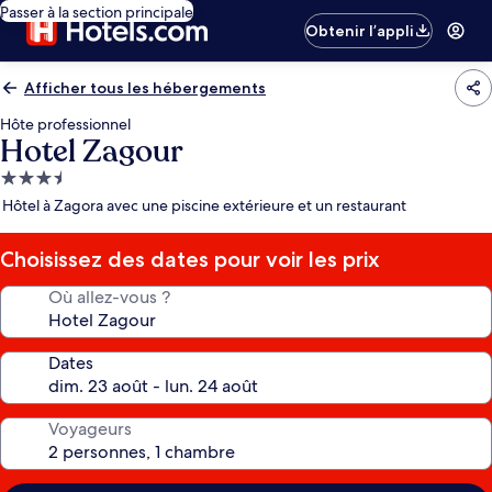
Passer à la section principale
Obtenir l’appli
Afficher tous les hébergements
Hôte professionnel
Hotel Zagour
Hébergement
3.5 étoiles
Hôtel à Zagora avec une piscine extérieure et un restaurant
Choisissez des dates pour voir les prix
Où allez-vous ?
Dates
Voyageurs