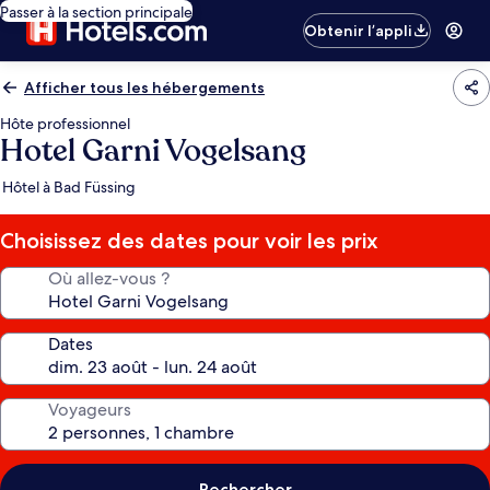
Passer à la section principale
Obtenir l’appli
Afficher tous les hébergements
Hôte professionnel
Hotel Garni Vogelsang
Hôtel à Bad Füssing
Choisissez des dates pour voir les prix
Où allez-vous ?
Dates
Voyageurs
Rechercher