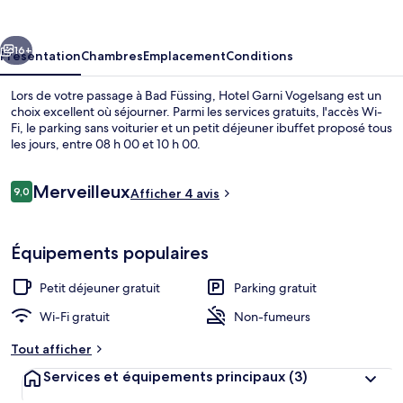
Vogelsang
cédent
Suivant
16+
Présentation
Chambres
Emplacement
Conditions
Lors de votre passage à Bad Füssing, Hotel Garni Vogelsang est un
choix excellent où séjourner. Parmi les services gratuits, l'accès Wi-
Fi, le parking sans voiturier et un petit déjeuner ibuffet proposé tous
les jours, entre 08 h 00 et 10 h 00.
Avis
Merveilleux
9,0
Afficher 4 avis
9,0 sur 10
voyageurs
Petit déjeuner buffet compris tous les 
Équipements populaires
Petit déjeuner gratuit
Parking gratuit
Wi-Fi gratuit
Non-fumeurs
Tout afficher
Services et équipements principaux
(3)