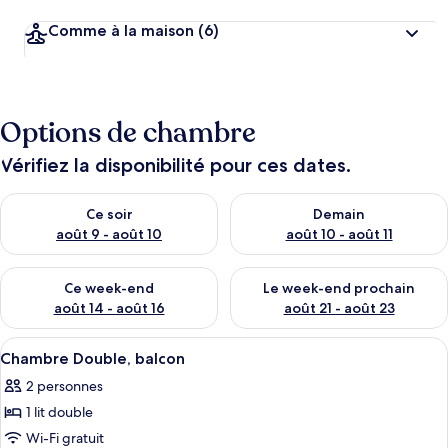
Comme à la maison
(6)
Options de chambre
Vérifiez la disponibilité pour ces dates.
Vérifier la disponibilité pour ce soir août 9 - août 10
Vérifier la disponibilité pour 
Ce soir
Demain
août 9 - août 10
août 10 - août 11
Vérifier la disponibilité pour ce week-end août 14 - août 16
Vérifier la disponibilité pour
Ce week-end
Le week-end prochain
août 14 - août 16
août 21 - août 23
Afficher
Coffres-forts dans les chambres, fer e
14
Chambre Double, balcon
toutes
2 personnes
les
1 lit double
photos
pour
Wi-Fi gratuit