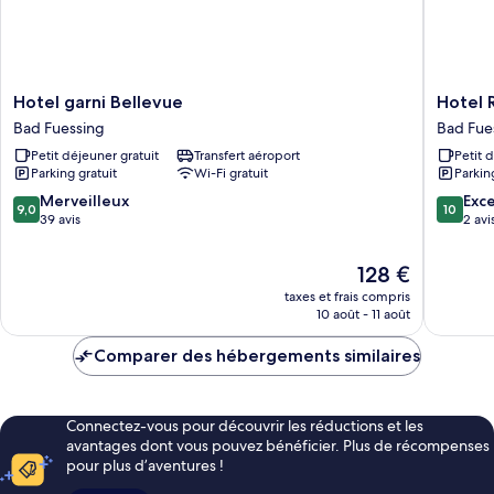
Hotel
Hotel
Hotel garni Bellevue
Hotel 
garni
Riedenb
Bad Fuessing
Bad Fue
Bellevue
Bad
Petit déjeuner gratuit
Transfert aéroport
Petit 
Bad
Fuessin
Parking gratuit
Wi-Fi gratuit
Parkin
Fuessing
9.0
10.0
Merveilleux
Exc
9,0
10
sur
sur
39 avis
2 avi
10,
10,
Merveilleux,
Exceptio
Le
128 €
39 avis
2 avis
nouveau
taxes et frais compris
prix
10 août - 11 août
est
de
Comparer des hébergements similaires
128 €
Connectez-vous pour découvrir les réductions et les
avantages dont vous pouvez bénéficier. Plus de récompenses
pour plus d’aventures !