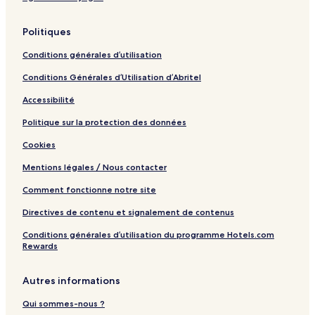
n
e
Politiques
s
s
Conditions générales d’utilisation
R
e
Conditions Générales d’Utilisation d’Abritel
s
o
Accessibilité
r
t
Politique sur la protection des données
Cookies
Mentions légales / Nous contacter
Comment fonctionne notre site
Directives de contenu et signalement de contenus
Conditions générales d’utilisation du programme Hotels.com
Rewards
Autres informations
Qui sommes-nous ?