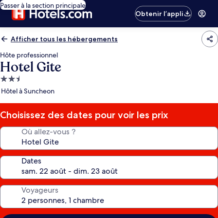
Passer à la section principale
Obtenir l’appli
Afficher tous les hébergements
Hôte professionnel
Hotel Gite
Hébergement
2.5 étoiles
Hôtel à Suncheon
Choisissez des dates pour voir les prix
Où allez-vous ?
Dates
Voyageurs