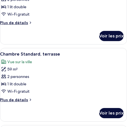
on
(Private
ce
pool
spot)
1 lit double
fee
type
Wi-Fi gratuit
per
de
night
Plus
Plus de détails
chambre :
required
de
Suite,
on
détails
Voir les prix
spot)
sur
terrasse
le
type
Afficher
Une chambre d’hôtel moderne avec un m
20
de
Chambre Standard, terrasse
toutes
chambre
Vue sur la ville
Suite,
les
terrasse
59 m²
photos
pour
2 personnes
ce
1 lit double
type
Wi-Fi gratuit
de
Plus
Plus de détails
chambre :
de
Chambre
détails
Voir les prix
sur
Standard,
le
terrasse
type