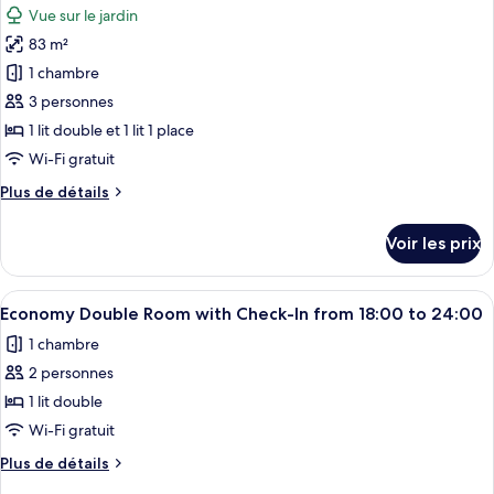
chambre
Vue sur le jardin
Royal
les
Terrace
83 m²
photos
A
pour
1 chambre
ce
3 personnes
type
1 lit double et 1 lit 1 place
de
Wi-Fi gratuit
chambre :
Plus
Plus de détails
Royal
de
Terrace
détails
Voir les prix
B
sur
le
type
Afficher
Une chambre d’hôtel avec un grand lit,
12
de
Economy Double Room with Check-In from 18:00 to 24:00
toutes
chambre
1 chambre
Royal
les
Terrace
2 personnes
photos
B
pour
1 lit double
ce
Wi-Fi gratuit
type
Plus
Plus de détails
de
de