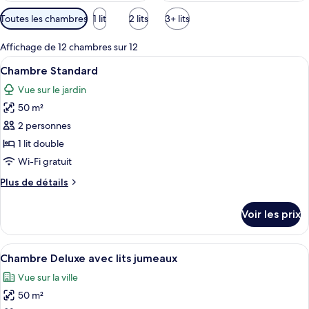
Filtres
Toutes les chambres
1 lit
2 lits
3+ lits
disponibles
pour
Affichage de 12 chambres sur 12
les
Afficher
Une chambre d’hôtel moderne avec un g
13
Chambre Standard
chambres
toutes
Vue sur le jardin
les
50 m²
photos
pour
2 personnes
ce
1 lit double
type
Wi-Fi gratuit
de
Plus
Plus de détails
chambre :
de
Chambre
détails
Voir les prix
sur
Standard
le
type
Afficher
Une chambre d’hôtel avec deux lits, une
21
de
Chambre Deluxe avec lits jumeaux
toutes
chambre
Vue sur la ville
Chambre
les
Standard
50 m²
photos