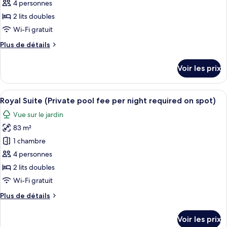
pour
4 personnes
ce
2 lits doubles
type
Wi-Fi gratuit
de
Plus
Plus de détails
chambre :
de
Chambre
détails
Voir les prix
sur
Deluxe
le
avec
type
Afficher
Une piscine intérieure dotée d’une gr
lits
21
de
Royal Suite (Private pool fee per night required on spot)
toutes
jumeaux
chambre
Vue sur le jardin
Chambre
les
Deluxe
83 m²
photos
avec
pour
1 chambre
lits
ce
jumeaux
4 personnes
type
2 lits doubles
de
Wi-Fi gratuit
chambre :
Plus
Plus de détails
Royal
de
Suite
détails
Voir les prix
(Private
sur