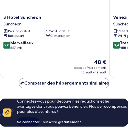
to
18:00
to
24:00
24:00
S
Venezia
S Hotel Suncheon
Venezi
Hotel
Tourist
Suncheon
Sunche
Suncheon
Hotel
Parking gratuit
Wi-Fi gratuit
Petit 
Suncheon
Sunche
Restaurant
Climatisation
Wi-Fi 
9.0
8.4
Merveilleux
Trè
9,0
8,4
sur
sur
567 avis
455 a
10,
10,
Merveilleux,
Très
Le
48 €
567 avis
bien,
nouveau
taxes et frais compris
455 avis
prix
18 août - 19 août
est
de
Comparer des hébergements similaires
48 €
Connectez-vous pour découvrir les réductions et les
avantages dont vous pouvez bénéficier. Plus de récompenses
pour plus d’aventures !
Se connecter
S’inscrire gratuitement