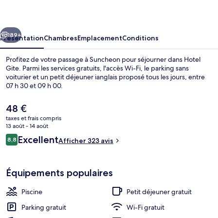
cédent
Suivant
189+
Présentation
Chambres
Emplacement
Conditions
Profitez de votre passage à Suncheon pour séjourner dans Hotel
Gite. Parmi les services gratuits, l'accès Wi-Fi, le parking sans
voiturier et un petit déjeuner ianglais proposé tous les jours, entre
07 h 30 et 09 h 00.
Le
48 €
prix
taxes et frais compris
actuel
13 août - 14 août
est
Avis
Excellent
8,8
Royal Terrace A | Bain à remous privé
Afficher 323 avis
de
8,8 sur 10
voyageurs
48 €.
Équipements populaires
Piscine
Petit déjeuner gratuit
Parking gratuit
Wi-Fi gratuit