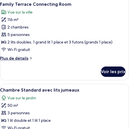
Afficher
Une chambre d’hôtel avec un lit, un ca
11
de
Family Terrace Connecting Room
toutes
chambre
Vue sur la ville
Chambre
les
Standard,
116 m²
photos
terrasse
pour
2 chambres
ce
5 personnes
type
2 lits doubles, 1 grand lit 1 place et 3 futons (grands 1 place)
de
Wi-Fi gratuit
chambre :
Plus
Plus de détails
Family
de
Terrace
détails
Voir les prix
Connecting
sur
le
Room
type
Afficher
Une chambre d’hôtel avec deux lits, u
14
de
Chambre Standard avec lits jumeaux
toutes
chambre
Vue sur le jardin
Family
les
Terrace
50 m²
photos
Connecting
pour
3 personnes
Room
ce
1 lit double et 1 lit 1 place
type
Wi-Fi gratuit