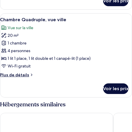
Voir les prix
sur
Double
le
Économique
type
Afficher
Une chambre moderne avec deux lits, un
12
de
Chambre Quadruple, vue ville
toutes
chambre
Vue sur la ville
Chambre
les
Double
20 m²
photos
Économique
pour
1 chambre
ce
4 personnes
type
1 lit 1 place, 1 lit double et 1 canapé-lit (1 place)
de
Wi-Fi gratuit
chambre :
Plus
Plus de détails
Chambre
de
Quadruple,
détails
Voir les prix
vue
sur
le
ville
type
Hébergements similaires
de
chambre
Diverso Platamon, Luxury Hotel & Spa
Mythic V
Chambre
Quadruple,
vue