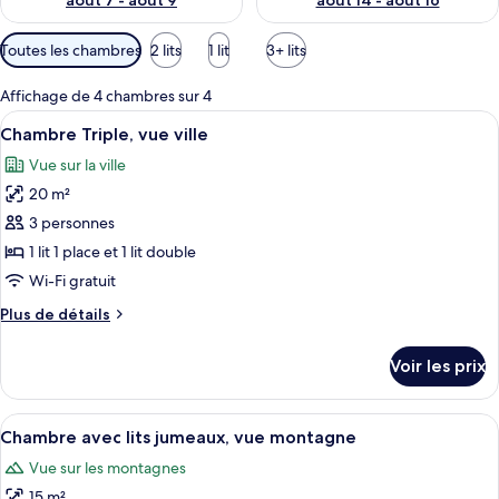
août 7 - août 9
août 14 - août 16
Filtres
Toutes les chambres
2 lits
1 lit
3+ lits
disponibles
pour
Affichage de 4 chambres sur 4
les
Afficher
Une chambre d’hôtel avec deux lits, c
14
Chambre Triple, vue ville
chambres
toutes
Vue sur la ville
les
20 m²
photos
pour
3 personnes
ce
1 lit 1 place et 1 lit double
type
Wi-Fi gratuit
de
Plus
Plus de détails
chambre :
de
Chambre
détails
Voir les prix
sur
Triple,
le
vue
type
Afficher
Une chambre d’hôtel avec deux lits, un
ville
23
de
Chambre avec lits jumeaux, vue montagne
toutes
chambre
Vue sur les montagnes
Chambre
les
Triple,
15 m²