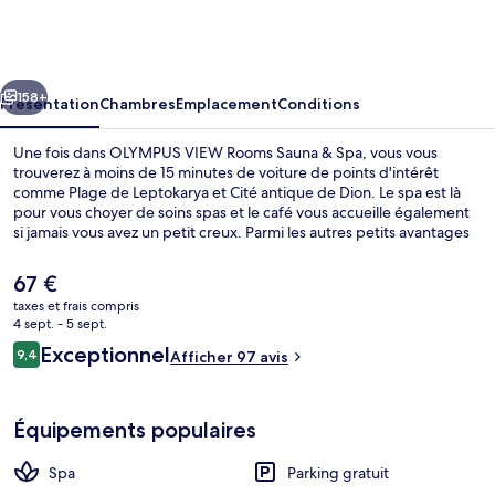
VIEW
Rooms
Sauna
cédent
Suivant
&
158+
Présentation
Chambres
Emplacement
Conditions
Spa
Une fois dans OLYMPUS VIEW Rooms Sauna & Spa, vous vous
trouverez à moins de 15 minutes de voiture de points d'intérêt
comme Plage de Leptokarya et Cité antique de Dion. Le spa est là
pour vous choyer de soins spas et le café vous accueille également
si jamais vous avez un petit creux. Parmi les autres petits avantages
de cet hébergement figurent un bar / salon, un sauna, et un snack-
bar/une épicerie fine. Les autres voyageurs adorent le personnel
Le
67 €
attentionné.
prix
taxes et frais compris
actuel
4 sept. - 5 sept.
Extérieur
est
Avis
Exceptionnel
9,4
Afficher 97 avis
de
9,4 sur 10
voyageurs
67 €.
Équipements populaires
Spa
Parking gratuit