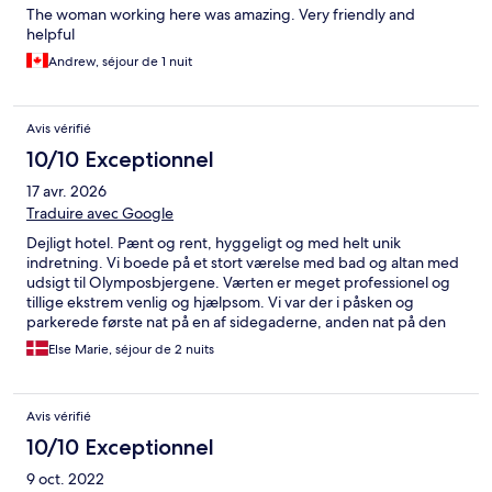
The woman working here was amazing. Very friendly and
helpful
Andrew, séjour de 1 nuit
Avis vérifié
10/10 Exceptionnel
17 avr. 2026
Traduire avec Google
Dejligt hotel. Pænt og rent, hyggeligt og med helt unik
indretning. Vi boede på et stort værelse med bad og altan med
udsigt til Olymposbjergene. Værten er meget professionel og
tillige ekstrem venlig og hjælpsom. Vi var der i påsken og
parkerede første nat på en af sidegaderne, anden nat på den
store offentlige gratis p-plads ved kirken, ikke langt fra hotellet.
Else Marie, séjour de 2 nuits
Hotellet har ikke morgenmad, men vi bestilte kaffe hver morgen
og fik den serveret med påskesmåkager og -brød. Værten
forstår at gøre noget ekstra for sine gæster.
Avis vérifié
10/10 Exceptionnel
9 oct. 2022