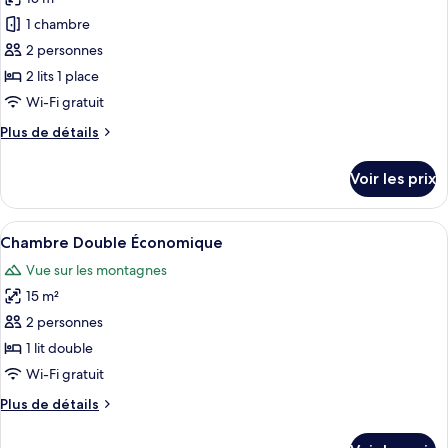
photos
vue
pour
1 chambre
ville
ce
2 personnes
type
2 lits 1 place
de
Wi-Fi gratuit
chambre :
Plus
Plus de détails
Chambre
de
avec
détails
Voir les prix
lits
sur
le
jumeaux,
type
Afficher
Une chambre d’hôtel comprenant un lit
vue
25
de
Chambre Double Économique
toutes
montagne
chambre
Vue sur les montagnes
Chambre
les
avec
15 m²
photos
lits
pour
2 personnes
jumeaux,
ce
vue
1 lit double
montagne
type
Wi-Fi gratuit
de
Plus
Plus de détails
chambre :
de
Chambre
détails