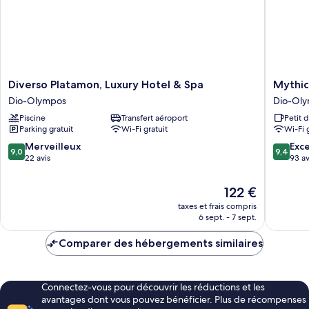
ville
Diverso
Mythic
Diverso Platamon, Luxury Hotel & Spa
Mythic
Platamon,
Valley
Dio-Olympos
Dio-Ol
Luxury
Dio-
Piscine
Transfert aéroport
Petit 
Hotel
Olympo
Parking gratuit
Wi-Fi gratuit
Wi-Fi 
&
Spa
9.0
9.4
Merveilleux
Exc
9,0
9,4
Dio-
sur
sur
22 avis
93 av
Olympos
10,
10,
Merveilleux,
Exceptio
Le
122 €
22 avis
93 avis
nouveau
taxes et frais compris
prix
6 sept. - 7 sept.
est
de
Comparer des hébergements similaires
122 €
Connectez-vous pour découvrir les réductions et les
avantages dont vous pouvez bénéficier. Plus de récompenses