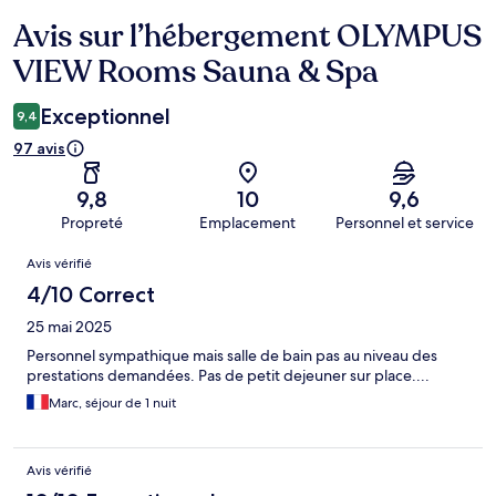
Avis sur l’hébergement OLYMPUS
Avis
VIEW Rooms Sauna & Spa
Exceptionnel
9,4
97 avis
9,8
10
9,6
Propreté
Emplacement
Personnel et service
Avis
Avis vérifié
4/10 Correct
25 mai 2025
Personnel sympathique mais salle de bain pas au niveau des
prestations demandées. Pas de petit dejeuner sur place....
Marc, séjour de 1 nuit
Avis vérifié