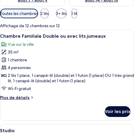
août 7 - août 9
août 14 - août 16
Filtres
Toutes les chambres
2 lits
3+ lits
1 lit
disponibles
pour
Affichage de 12 chambres sur 12
les
Afficher
Un salon moderne doté d’une grande fe
6
Chambre Familiale Double ou avec lits jumeaux
chambres
toutes
Vue sur la ville
les
35 m²
photos
pour
1 chambre
ce
4 personnes
type
2 lits 1 place, 1 canapé-lit (double) et 1 futon (1 place) OU 1 très grand
de
lit, 1 canapé-lit (double) et 1 futon (1 place)
chambre :
Wi-Fi gratuit
Chambre
Plus
Plus de détails
Familiale
de
Double
détails
Voir les prix
sur
ou
le
avec
type
Afficher
Une chambre d’hôtel avec deux lits si
lits
7
de
Studio