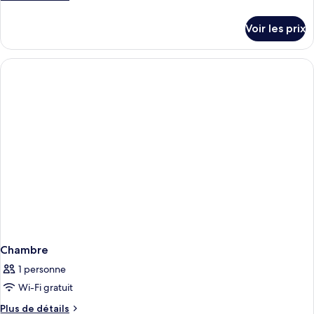
de
détails
Voir les prix
sur
le
type
de
chambre
Chambre
Chambre
1 personne
Wi-Fi gratuit
Plus
Plus de détails