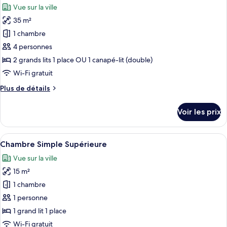
chambre
Vue sur la ville
Studio
les
35 m²
photos
pour
1 chambre
ce
4 personnes
type
2 grands lits 1 place OU 1 canapé-lit (double)
de
Wi-Fi gratuit
chambre :
Plus
Plus de détails
Studio
de
Familial
détails
Voir les prix
sur
le
type
Afficher
Un sauna en bois, doté de bancs et d’
6
de
Chambre Simple Supérieure
toutes
chambre
Vue sur la ville
Studio
les
Familial
15 m²
photos
pour
1 chambre
ce
1 personne
type
1 grand lit 1 place
de
Wi-Fi gratuit