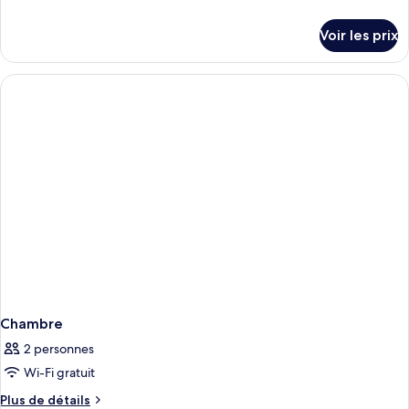
de
détails
Voir les prix
sur
le
type
de
chambre
Chambre
Chambre
2 personnes
Wi-Fi gratuit
Plus
Plus de détails