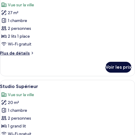
toutes
chambre
jumeaux
Vue sur la ville
Chambre
les
Familiale
27 m²
photos
Double
pour
1 chambre
ou
ce
avec
2 personnes
lits
type
2 lits 1 place
jumeaux
de
Wi-Fi gratuit
chambre :
Plus
Plus de détails
Studio
de
détails
Voir les prix
sur
le
type
Afficher
Studio Supérieur | Literie de qualité 
6
de
Studio Supérieur
toutes
chambre
Vue sur la ville
Studio
les
20 m²
photos
pour
1 chambre
ce
2 personnes
type
1 grand lit
de
Wi-Fi gratuit