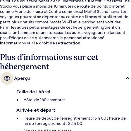
En plus de vous faire bénéficier d'une terrasse sur le toit, First Hotel The
Studio vous place à moins de 10 minutes de route de points d'intérêt
comme Arène de Fraise et Centre commercial Mall of Scandinavia. Les
voyageurs pourront se dépenser au centre de fitness et profiteront de
petits plus gratuits comme l'accès Wi-Fi et le parking sans voiturier.
Parmi les autres petits avantages de cet hébergement figurent un
sauna, un hammam et une terrasse. Les autres voyageurs ne tarissent
pas d'éloges en ce qui concerne le personnel attentionné.
L'hébergement se situe à une courte distance à pied des transports
Informations sur le droit de rétractation
publics. Station T-Bana Kista se trouve à 12 min à peine.
Plus d’informations sur cet
hébergement
Aperçu
Taille de l'hôtel
Hôtel de 160 chambres
Arrivée et départ
Heure de début de l'enregistrement : 15 h 00 ; heure de
fin de l'enregistrement : 22 h 00.