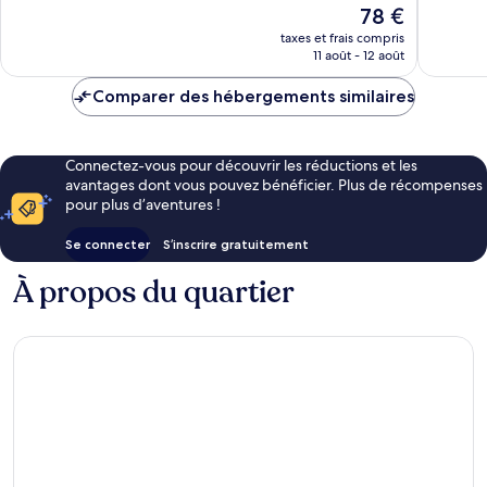
Le
78 €
Très
Très
(zone
nouveau
bien,
bien,
scientifique)
taxes et frais compris
prix
11 août - 12 août
1 005 avis
778 avis
est
de
Comparer des hébergements similaires
78 €
Connectez-vous pour découvrir les réductions et les
avantages dont vous pouvez bénéficier. Plus de récompenses
pour plus d’aventures !
Se connecter
S’inscrire gratuitement
À propos du quartier