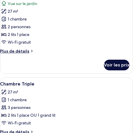
Vue sur le jardin
Chambre
les
Simple
27 m²
photos
Standard
pour
1 chambre
ce
2 personnes
type
2 lits 1 place
de
Wi-Fi gratuit
chambre :
Plus
Plus de détails
Studio
de
Twin
détails
Voir les prix
med
sur
le
pentry
type
Afficher
Chambre Triple | Literie de qualité su
(pets
1
de
Chambre Triple
toutes
allowed)
chambre
27 m²
Studio
les
Twin
1 chambre
photos
med
pour
3 personnes
pentry
ce
(pets
2 lits 1 place OU 1 grand lit
allowed)
type
Wi-Fi gratuit
de
Plus
Plus de détails