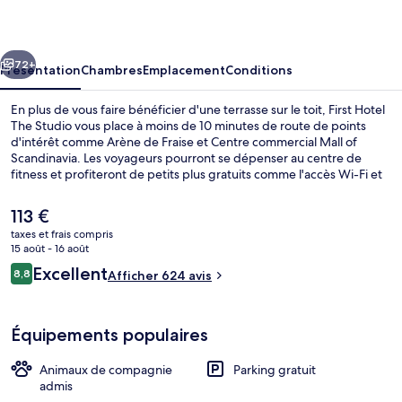
The
Studio
cédent
Suivant
72+
Présentation
Chambres
Emplacement
Conditions
En plus de vous faire bénéficier d'une terrasse sur le toit, First Hotel
The Studio vous place à moins de 10 minutes de route de points
d'intérêt comme Arène de Fraise et Centre commercial Mall of
Scandinavia. Les voyageurs pourront se dépenser au centre de
fitness et profiteront de petits plus gratuits comme l'accès Wi-Fi et
le parking sans voiturier. Parmi les autres petits avantages de cet
hébergement figurent un sauna, un hammam et une terrasse. Les
Le
113 €
autres voyageurs ne tarissent pas d'éloges en ce qui concerne le
prix
taxes et frais compris
personnel attentionné. L'hébergement se situe à une courte
actuel
15 août - 16 août
distance à pied des transports publics. Station T-Bana Kista se
Hall
est
Avis
trouve à 12 min à peine.
Excellent
8,8
Afficher 624 avis
de
8,8 sur 10
voyageurs
113 €.
Équipements populaires
Animaux de compagnie
Parking gratuit
admis