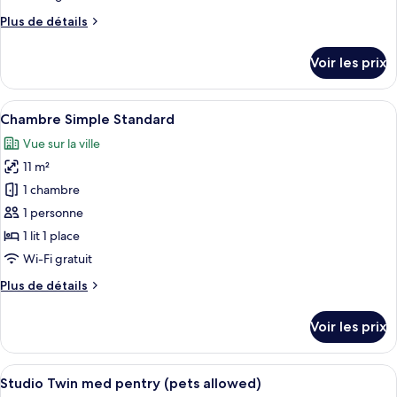
chambre :
Plus
Plus de détails
Chambre
de
Simple
détails
Voir les prix
Supérieure
sur
le
type
Afficher
Une chambre à coucher bien rangée, av
6
de
Chambre Simple Standard
toutes
chambre
Vue sur la ville
Chambre
les
Simple
11 m²
photos
Supérieure
pour
1 chambre
ce
1 personne
type
1 lit 1 place
de
Wi-Fi gratuit
chambre :
Plus
Plus de détails
Chambre
de
Simple
détails
Voir les prix
Standard
sur
le
type
Afficher
Une chambre d’hôtel avec deux lits si
6
de
Studio Twin med pentry (pets allowed)
toutes
chambre