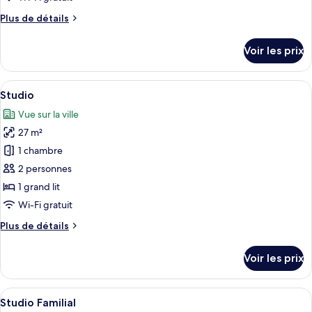
chambre :
Plus
Plus de détails
Studio
de
Supérieur
détails
Voir les prix
sur
le
type
Afficher
Une chambre d’hôtel moderne avec un p
6
de
Studio
toutes
chambre
Vue sur la ville
Studio
les
Supérieur
27 m²
photos
pour
1 chambre
ce
2 personnes
type
1 grand lit
de
Wi-Fi gratuit
chambre :
Plus
Plus de détails
Studio
de
détails
Voir les prix
sur
le
type
Afficher
Literie de qualité supérieure, rideaux
6
de
Studio Familial
toutes