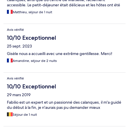
accessible. Le petit-déjeuner était délicieux et les hôtes ont été
extrêmement serviables et gentils, veillant à ce que notre séjour
Matthieu, séjour de 1 nuit
se passe à merveille. Un véritable coup de cœur !
Avis vérifié
10/10 Exceptionnel
25 sept. 2023
Gisèle nous a accueilli avec une extrême gentillesse. Merci!
Amandine, séjour de 2 nuits
Avis vérifié
10/10 Exceptionnel
29 mars 2019
Fabilio est un expert et un passionné des calanques, il m'a guidé
du début à la fin, je n'aurais pas pu demander mieux
Séjour de 1 nuit