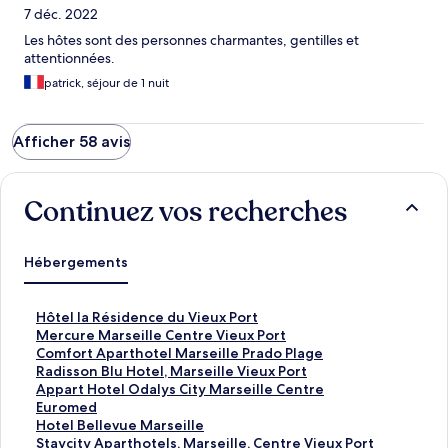
7 déc. 2022
Les hôtes sont des personnes charmantes, gentilles et
attentionnées.
patrick, séjour de 1 nuit
Afficher 58 avis
Continuez vos recherches
Hébergements
L
Hôtel la Résidence du Vieux Port
i
L
Mercure Marseille Centre Vieux Port
e
i
L
Comfort Aparthotel Marseille Prado Plage
n
e
i
L
Radisson Blu Hotel, Marseille Vieux Port
o
n
e
i
L
Appart Hotel Odalys City Marseille Centre
u
o
n
e
i
Euromed
v
u
o
n
e
L
Hotel Bellevue Marseille
r
v
u
o
n
i
L
Staycity Aparthotels, Marseille, Centre Vieux Port