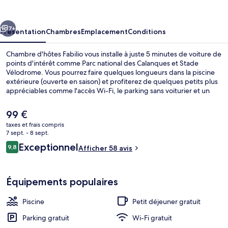
Fabilio
cédent
Suivant
7+
Présentation
Chambres
Emplacement
Conditions
Chambre d'hôtes Fabilio vous installe à juste 5 minutes de voiture de
points d'intérêt comme Parc national des Calanques et Stade
Vélodrome. Vous pourrez faire quelques longueurs dans la piscine
extérieure (ouverte en saison) et profiterez de quelques petits plus
appréciables comme l'accès Wi-Fi, le parking sans voiturier et un
petit déjeuner continental proposé tous les jours, entre 07 h 00 et
09 h 00. Au menu des petits plus offerts sur place, on trouve une
Le
99 €
terrasse et un jardin. Sympa non ?
prix
taxes et frais compris
actuel
7 sept. - 8 sept.
Jardin
est
Avis
Exceptionnel
9,8
Afficher 58 avis
de
9,8 sur 10
voyageurs
99 €.
Équipements populaires
Piscine
Petit déjeuner gratuit
Parking gratuit
Wi-Fi gratuit