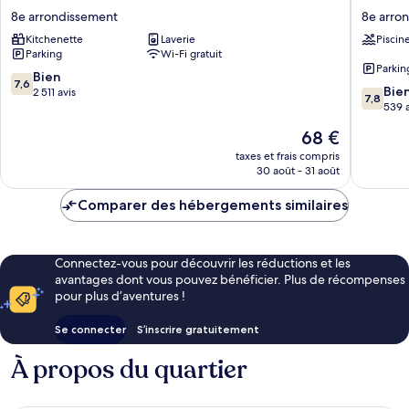
Grand
Apartho
8e arrondissement
8e arro
Prado
Marseill
Kitchenette
Laverie
Piscin
8e
Prado
Parking
Wi-Fi gratuit
arrondissement
Plage
Parkin
8e
7.6
Bien
7,6
7.8
arrondi
Bie
sur
2 511 avis
7,8
sur
539 a
10,
10,
Bien,
Le
68 €
Bien,
2 511 avis
nouveau
539 avis
taxes et frais compris
prix
30 août - 31 août
est
de
Comparer des hébergements similaires
68 €
Connectez-vous pour découvrir les réductions et les
avantages dont vous pouvez bénéficier. Plus de récompenses
pour plus d’aventures !
Se connecter
S’inscrire gratuitement
À propos du quartier