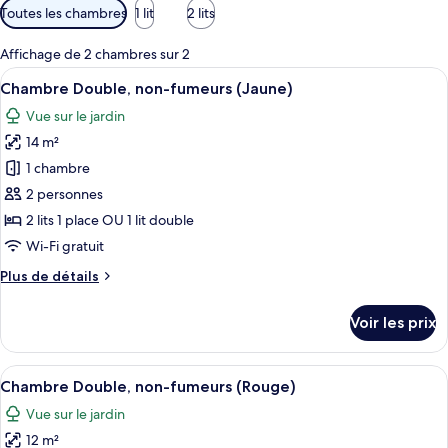
Filtres
Toutes les chambres
1 lit
2 lits
disponibles
pour
Affichage de 2 chambres sur 2
les
Afficher
Chambre Double, non-fumeurs (Jaune) |
2
Chambre Double, non-fumeurs (Jaune)
chambres
toutes
Vue sur le jardin
les
14 m²
photos
pour
1 chambre
ce
2 personnes
type
2 lits 1 place OU 1 lit double
de
Wi-Fi gratuit
chambre :
Plus
Plus de détails
Chambre
de
Double,
détails
Voir les prix
non-
sur
le
fumeurs
type
Afficher
Une chambre à coucher avec un lit, de
(Jaune)
2
de
Chambre Double, non-fumeurs (Rouge)
toutes
chambre
Vue sur le jardin
Chambre
les
Double,
12 m²
photos