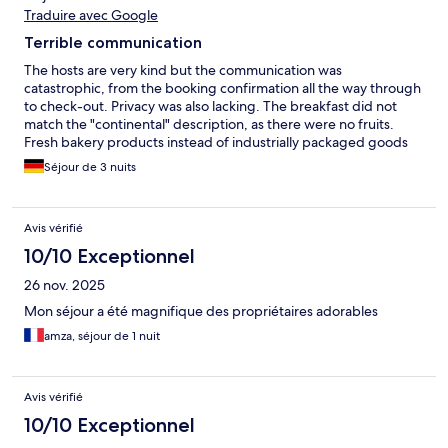
Traduire avec Google
Terrible communication
The hosts are very kind but the communication was
catastrophic, from the booking confirmation all the way through
to check-out. Privacy was also lacking. The breakfast did not
match the "continental" description, as there were no fruits.
Fresh bakery products instead of industrially packaged goods
would definitely be a welcome improvement. The car parking
Séjour de 3 nuits
area is pretty small, so you have to move your car every now and
then to make sure other people can get in and out. Overall, I
cannot recommend this guesthouse.
Avis vérifié
10/10 Exceptionnel
26 nov. 2025
Mon séjour a été magnifique des propriétaires adorables
amza, séjour de 1 nuit
Avis vérifié
10/10 Exceptionnel