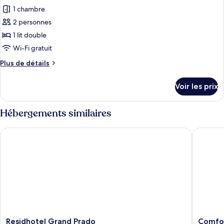
non-
pour
1 chambre
fumeurs
ce
(Jaune)
2 personnes
type
1 lit double
de
Wi-Fi gratuit
chambre :
Plus
Plus de détails
Chambre
de
Double,
détails
Voir les prix
non-
sur
le
fumeurs
type
Hébergements similaires
(Rouge)
de
chambre
Residhotel Grand Prado
Comfort 
Chambre
Double,
non-
fumeurs
(Rouge)
Residhotel
Comfort
Residhotel Grand Prado
Comfor