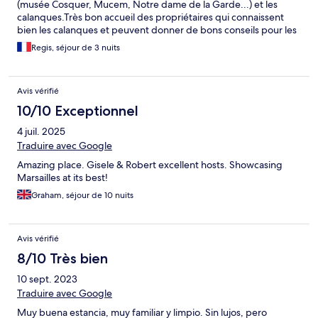
(musée Cosquer, Mucem, Notre dame de la Garde...) et les
calanques.Très bon accueil des propriétaires qui connaissent
bien les calanques et peuvent donner de bons conseils pour les
promenades et visites à proximité. Une bonne adresse.
Regis, séjour de 3 nuits
Avis vérifié
10/10 Exceptionnel
4 juil. 2025
Traduire avec Google
Amazing place. Gisele & Robert excellent hosts. Showcasing
Marsailles at its best!
Graham, séjour de 10 nuits
Avis vérifié
8/10 Très bien
10 sept. 2023
Traduire avec Google
Muy buena estancia, muy familiar y limpio. Sin lujos, pero