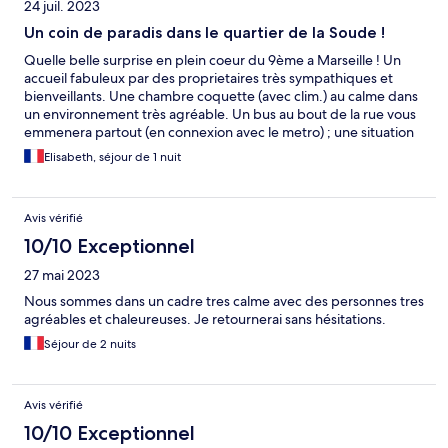
24 juil. 2023
Un coin de paradis dans le quartier de la Soude !
Quelle belle surprise en plein coeur du 9ème a Marseille ! Un
accueil fabuleux par des proprietaires très sympathiques et
bienveillants. Une chambre coquette (avec clim.) au calme dans
un environnement très agréable. Un bus au bout de la rue vous
emmenera partout (en connexion avec le metro) ; une situation
idéale pour visiter Marseille et ses calanques en se croyant dans
Elisabeth, séjour de 1 nuit
la campagne provençale. Nous reviendrons !
Avis vérifié
10/10 Exceptionnel
27 mai 2023
Nous sommes dans un cadre tres calme avec des personnes tres
agréables et chaleureuses. Je retournerai sans hésitations.
Séjour de 2 nuits
Avis vérifié
10/10 Exceptionnel