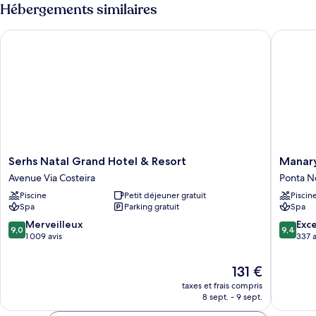
type
Hébergements similaires
de
chambre
Serhs Natal Grand Hotel & Resort
Manary P
Luxury
Triplo
Serhs
Manary
Serhs Natal Grand Hotel & Resort
Manary
Natal
Praia
Avenue Via Costeira
Ponta N
Grand
Hotel
Piscine
Petit déjeuner gratuit
Piscin
Hotel
Ponta
Spa
Parking gratuit
Spa
&
Negra
Resort
9.0
9.4
Merveilleux
Exc
9,0
9,4
Avenue
sur
sur
1 009 avis
337 a
Via
10,
10,
Costeira
Merveilleux,
Exceptio
Le
131 €
1 009 avis
337 avis
nouveau
taxes et frais compris
prix
8 sept. - 9 sept.
est