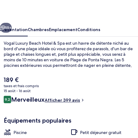
Luxury
Beach
Hotel
cédent
Suivant
&
55+
Présentation
Chambres
Emplacement
Conditions
Spa
Vogal Luxury Beach Hotel & Spa est un havre de détente niché au
bord d'une plage idéale où vous profiterez de parasols, d'un bar de
plage et chaises longues et, petit plus appréciable, vous serez à
moins de 10 minutes en voiture de Plage de Ponta Negra. Les 5
piscines extérieures vous permettront de nager en pleine détente,
tandis que ceux souhaitant se faire chouchouter pourront profiter
des massages, des gommages corporels et des soins
Le
189 €
d'aromathérapie. Les options de restauration comprennent 2
prix
taxes et frais compris
restaurants, tandis que les 2 bars/salons vous invitent à siroter des
actuel
15 août - 16 août
boissons rafraîchissantes. Cet hôtel de luxe vous offre en outre un
5 piscines extérieures, parasols de pla
est
Avis
bar en bord de piscine, une salle de fitness ouverte 24 h/24 et une
Merveilleux
9,2
Afficher 399 avis
de
9,2 sur 10
salle de fitness. Les autres voyageurs ne disent que du bien en ce
voyageurs
189 €.
qui concerne le personnel attentionné.
Équipements populaires
Piscine
Petit déjeuner gratuit