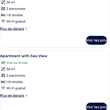
Présidentielle,
36 m²
photos
vue
pour
2 personnes
mer
ce
1 lit double
type
Wi-Fi gratuit
de
Plus
Plus de détails
chambre :
de
Apartment
détails
Voir les prix
sur
Luxury
le
with
type
Afficher
Minibar, coffres-forts dans les chambr
Sea
4
de
Apartment with Sea View
toutes
View
chambre
Vue sur la mer
Apartment
les
Luxury
66 m²
photos
with
pour
2 personnes
Sea
ce
View
1 lit double
type
Wi-Fi gratuit
de
Plus
Plus de détails
chambre :
de
Apartment
détails
Voir les prix
sur
with