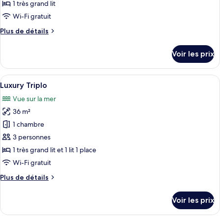
type
1 très grand lit
de
Wi-Fi gratuit
chambre :
Plus
Plus de détails
Suite
de
Premium
détails
Voir les prix
sur
le
type
Afficher
Un balcon avec deux fauteuils en osie
1
de
Luxury Triplo
toutes
chambre
Vue sur la mer
Suite
les
Premium
36 m²
photos
pour
1 chambre
ce
3 personnes
type
1 très grand lit et 1 lit 1 place
de
Wi-Fi gratuit
chambre :
Plus
Plus de détails
Luxury
de
Triplo
détails
Voir les prix
sur
le