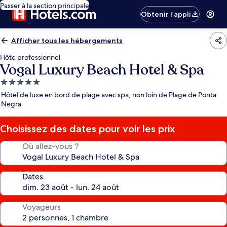
Passer à la section principale
Obtenir l’appli
Afficher tous les hébergements
Hôte professionnel
Vogal Luxury Beach Hotel & Spa
Hébergement
5.0 étoiles
Hôtel de luxe en bord de plage avec spa, non loin de Plage de Ponta
Negra
Choisissez des dates pour voir les prix
Où allez-vous ?
Dates
Voyageurs