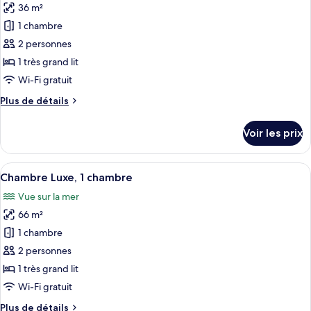
premium,
36 m²
photos
Vista
pour
1 chambre
para
ce
o
2 personnes
mar
type
1 très grand lit
de
Wi-Fi gratuit
chambre :
Plus
Plus de détails
Luxury,
de
Vista
détails
Voir les prix
para
sur
le
o
type
Afficher
Une chambre d’hôtel avec un grand lit,
mar
4
de
Chambre Luxe, 1 chambre
toutes
chambre
Vue sur la mer
Luxury,
les
Vista
66 m²
photos
para
pour
1 chambre
o
ce
mar
2 personnes
type
1 très grand lit
de
Wi-Fi gratuit
chambre :
Plus
Plus de détails