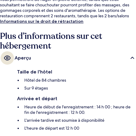
souhaitant se faire chouchouter pourront profiter des massages, des
gommages corporels et des soins d'aromathérapie. Les options de
restauration comprennent 2 restaurants, tandis que les 2 bars/salons
vous invitent à siroter des boissons rafraîchissantes. Cet hôtel de luxe
Informations sur le droit de rétractation
vous offre en outre un bar en bord de piscine, une salle de fitness
ouverte 24 h/24 et une salle de fitness. Les autres voyageurs ne disent
Plus d’informations sur cet
que du bien en ce qui concerne le personnel attentionné.
hébergement
Aperçu
Taille de l'hôtel
Hôtel de 84 chambres
Sur 9 étages
Arrivée et départ
Heure de début de l'enregistrement : 14 h 00 ; heure de
fin de l'enregistrement : 12 h 00.
L'arrivée tardive est soumise à disponibilité
L'heure de départ est 12 h 00