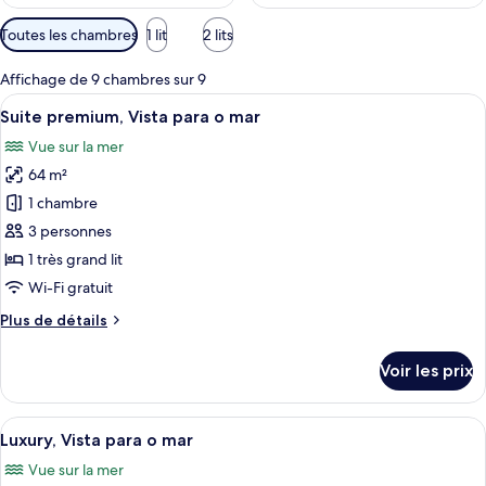
Filtres
Toutes les chambres
1 lit
2 lits
disponibles
pour
Affichage de 9 chambres sur 9
les
Afficher
Une chambre d’hôtel moderne, dotée d’
4
Suite premium, Vista para o mar
chambres
toutes
Vue sur la mer
les
64 m²
photos
pour
1 chambre
ce
3 personnes
type
1 très grand lit
de
Wi-Fi gratuit
chambre :
Plus
Plus de détails
Suite
de
premium,
détails
Voir les prix
Vista
sur
le
para
type
Afficher
Une chambre d’hôtel comprenant un lit,
o
3
de
Luxury, Vista para o mar
toutes
mar
chambre
Vue sur la mer
Suite
les