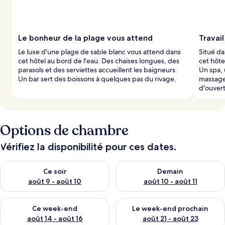
Le bonheur de la plage vous attend
Travail
Le luxe d'une plage de sable blanc vous attend dans
Situé da
cet hôtel au bord de l'eau. Des chaises longues, des
cet hôte
parasols et des serviettes accueillent les baigneurs.
Un spa, 
Un bar sert des boissons à quelques pas du rivage.
massage
d'ouvert
Options de chambre
Vérifiez la disponibilité pour ces dates.
Vérifier la disponibilité pour ce soir août 9 - août 10
Vérifier la disponibilité pour 
Ce soir
Demain
août 9 - août 10
août 10 - août 11
Vérifier la disponibilité pour ce week-end août 14 - août 16
Vérifier la disponibilité pour
Ce week-end
Le week-end prochain
août 14 - août 16
août 21 - août 23