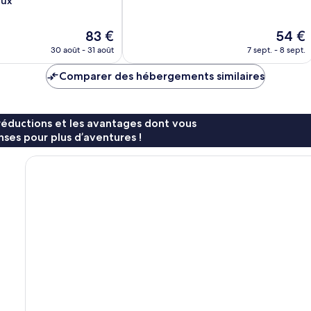
eux
10,
Exceptionnel,
71 avis
Le
Le
83 €
54 €
nouveau
nouvea
30 août - 31 août
7 sept. - 8 sept.
prix
prix
est
est
Comparer des hébergements similaires
de
de
83 €
54 €
réductions et les avantages dont vous
ses pour plus d’aventures !