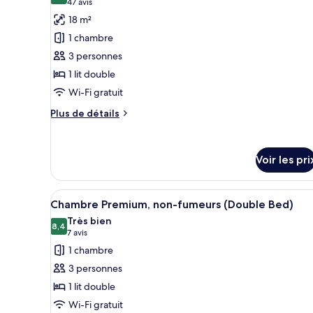
(47 avis)
47 avis
photos
18 m²
pour
1 chambre
ce
3 personnes
type
1 lit double
de
Wi-Fi gratuit
chambre :
Chambre
Plus
Plus de détails
Double,
de
détails
non-
sur
fumeurs
Voir les pri
le
(For
type
de
2
Afficher
Une chambre d’hôtel équipée d’u
chambre
26
Chambre Premium, non-fumeurs (Double Bed)
Guests)
toutes
Chambre
Très bien
Double,
les
8,4
8,4 sur 10
(7 avis)
7 avis
non-
photos
1 chambre
fumeurs
pour
(For
3 personnes
ce
2
1 lit double
Guests)
type
Wi-Fi gratuit
de