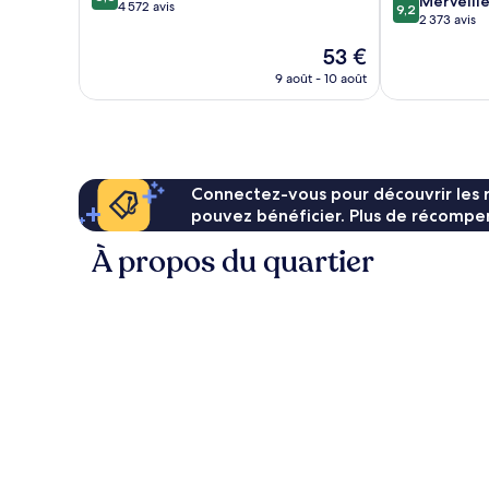
9.2
Merveill
sur
4 572 avis
9,2
sur
2 373 avis
10,
10,
Excellent,
Le
53 €
Merveilleux,
4 572 avis
nouveau
2 373 avis
9 août - 10 août
prix
est
de
53 €
Connectez-vous pour découvrir les 
pouvez bénéficier. Plus de récompen
À propos du quartier