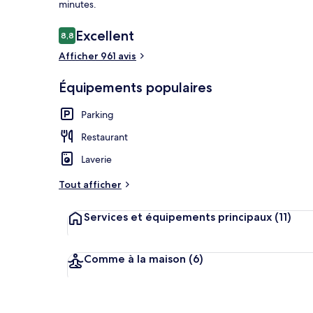
minutes.
Avis
Excellent
8,8
8,8 sur 10
voyageurs
Afficher 961 avis
Extérieur
Équipements populaires
Parking
Restaurant
Laverie
Tout afficher
Services et équipements principaux
(11)
Comme à la maison
(6)