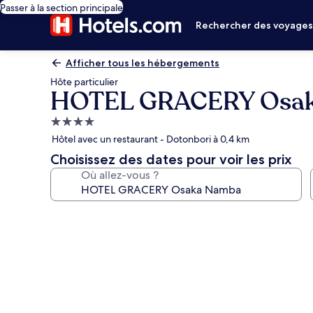
Passer à la section principale
Rechercher des voyage
Afficher tous les hébergements
Hôte particulier
HOTEL GRACERY Osa
Hébergement
4.0 étoiles
Hôtel avec un restaurant - Dotonbori à 0,4 km
Choisissez des dates pour voir les prix
Où allez-vous ?
Galerie
photos
de
l’hébergement
HOTEL