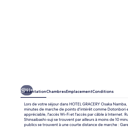
GRACERY
Osaka
Namba
91+
Présentation
Chambres
Emplacement
Conditions
Lors de votre séjour dans HOTEL GRACERY Osaka Namba, v
minutes de marche de points d'intérêt comme Dotonbori e
appréciable, l'accès Wi-Fi et l'accès par câble à Internet
Shinsaibashi-suji se trouvent par ailleurs à moins de 10 min
publics se trouvent à une courte distance de marche : Ga