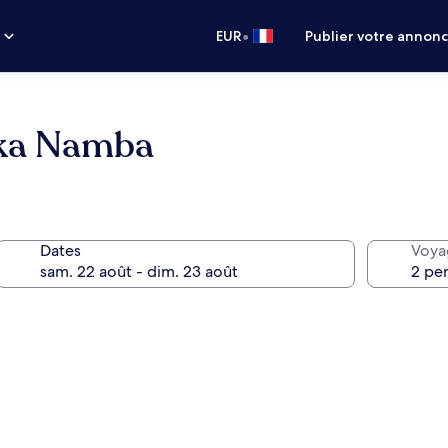
•
s
EUR
Publier votre annon
ka Namba
Dates
Voya