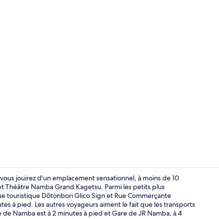
Hall
ous jouirez d'un emplacement sensationnel, à moins de 10
t Théâtre Namba Grand Kagetsu. Parmi les petits plus
. Rue touristique Dōtonbori Glico Sign et Rue Commerçante
Réception
utes à pied. Les autres voyageurs aiment le fait que les transports
re de Namba est à 2 minutes à pied et Gare de JR Namba, à 4