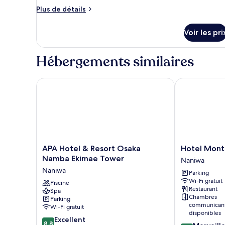
chambre :
Plus
Plus de détails
de
Chambre
détails
Premium,
Voir les pri
sur
non-
le
fumeurs
type
Hébergements similaires
de
(Double
chambre
Bed)
Chambre
APA Hotel & Resort Osaka Namba Ekimae Tower
Hotel Monter
Premium,
non-
fumeurs
(Double
Bed)
APA
Hotel
APA Hotel & Resort Osaka
Hotel Mont
Hotel
Monterey
Namba Ekimae Tower
Naniwa
&
Grasmere
Naniwa
Parking
Resort
Osaka
Wi-Fi gratuit
Osaka
Piscine
Naniwa
Restaurant
Spa
Namba
Chambres
Parking
Ekimae
communican
Wi-Fi gratuit
Tower
disponibles
8.8
Naniwa
Excellent
8,8