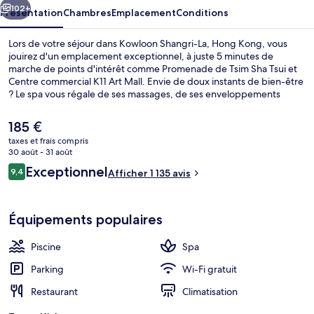
Kong
102+
Présentation
Chambres
Emplacement
Conditions
Lors de votre séjour dans Kowloon Shangri-La, Hong Kong, vous
jouirez d'un emplacement exceptionnel, à juste 5 minutes de
marche de points d'intérêt comme Promenade de Tsim Sha Tsui et
Centre commercial K11 Art Mall. Envie de doux instants de bien-être
? Le spa vous régale de ses massages, de ses enveloppements
corporels ou de ses soins du visage. Figurant parmi les 7 restaurants,
l'établissement Angelini vous ouvre ses portes pour le déjeuner et le
Le
185 €
dîner et vous propose des spécialités Cuisine italienne. Parmi les
prix
taxes et frais compris
autres avantages de cet hôtel de luxe, on trouve une piscine
actuel
30 août - 31 août
couverte, un bar / salon et un centre de remise en forme, l'idéal
Vue de la chambre
est
Avis
pour des vacances sans soucis. Les autres voyageurs ne tarissent pas
Exceptionnel
9,4
Afficher 1 135 avis
de
9,4 sur 10
d'éloges en ce qui concerne le personnel attentionné et
voyageurs
185 €.
l'emplacement.
Équipements populaires
Piscine
Spa
Parking
Wi-Fi gratuit
Restaurant
Climatisation