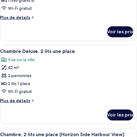
1 très grand lit
lit
type
Wi-Fi gratuit
de
Plus
Plus de détails
chambre :
de
Suite
détails
Voir les prix
sur
«
le
Premier
type
Afficher
Une chambre d’hôtel avec deux lits, u
»,
5
de
Chambre Deluxe, 2 lits une place
toutes
1
chambre
Vue sur la ville
Suite
les
très
«
42 m²
photos
grand
Premier
pour
3 personnes
lit,
»,
ce
1
vue
2 lits 1 place
très
type
port
Wi-Fi gratuit
grand
de
lit,
Plus
Plus de détails
chambre :
vue
de
Chambre
port
détails
Voir les prix
sur
Deluxe,
le
2
type
Afficher
Une chambre d’hôtel avec un grand lit
lits
6
de
Chambre, 2 lits une place (Horizon Side Harbour View)