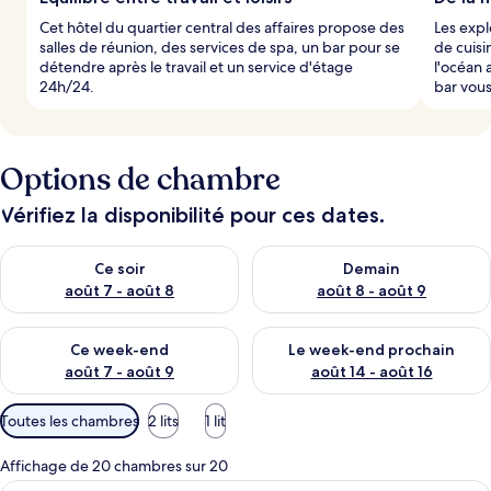
Cet hôtel du quartier central des affaires propose des
Les expl
salles de réunion, des services de spa, un bar pour se
de cuisi
détendre après le travail et un service d'étage
l'océan 
24h/24.
bar vous
Options de chambre
Vérifiez la disponibilité pour ces dates.
Vérifier la disponibilité pour ce soir août 7 - août 8
Vérifier la disponibilité pour 
Ce soir
Demain
août 7 - août 8
août 8 - août 9
Vérifier la disponibilité pour ce week-end août 7 - août 9
Vérifier la disponibilité pour 
Ce week-end
Le week-end prochain
août 7 - août 9
août 14 - août 16
Filtres
Toutes les chambres
2 lits
1 lit
disponibles
pour
Affichage de 20 chambres sur 20
les
Coffres-forts dans les chambres, bure