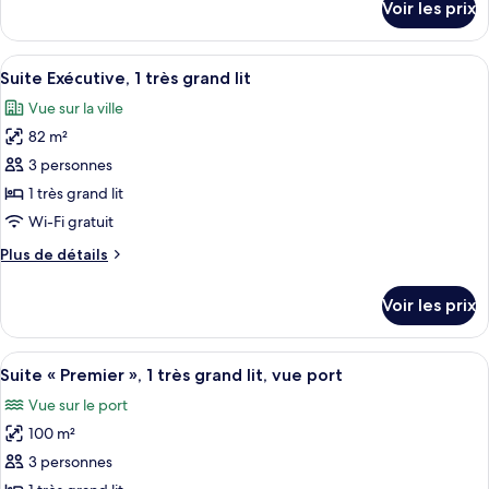
Voir les prix
sur
1
le
très
type
Afficher
Une chambre d’hôtel avec un grand lit, 
grand
8
de
Suite Exécutive, 1 très grand lit
toutes
lit,
chambre
Vue sur la ville
Suite,
les
vue
1
82 m²
photos
port
très
pour
3 personnes
grand
ce
lit,
1 très grand lit
vue
type
Wi-Fi gratuit
port
de
Plus
Plus de détails
chambre :
de
Suite
détails
Voir les prix
sur
Exécutive,
le
1
type
Afficher
Coffres-forts dans les chambres, bure
très
7
de
Suite « Premier », 1 très grand lit, vue port
toutes
grand
chambre
Vue sur le port
Suite
les
lit
Exécutive,
100 m²
photos
1
pour
3 personnes
très
ce
grand