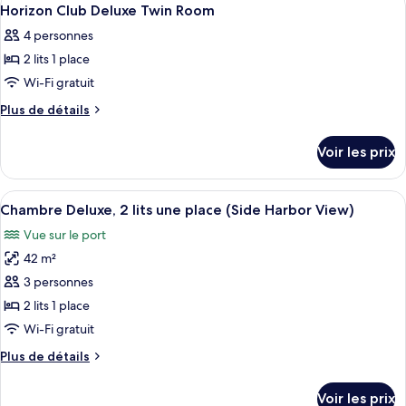
Afficher
4
Horizon Club Deluxe Twin Room
chambres
toutes
4 personnes
les
2 lits 1 place
photos
pour
Wi-Fi gratuit
ce
Plus
Plus de détails
type
de
détails
de
Voir les prix
sur
chambre :
le
Horizon
type
Afficher
Une chambre d’hôtel avec deux lits, u
5
Club
de
Chambre Deluxe, 2 lits une place (Side Harbor View)
toutes
chambre
Deluxe
Vue sur le port
Horizon
les
Twin
Club
42 m²
photos
Room
Deluxe
pour
3 personnes
Twin
ce
Room
2 lits 1 place
type
Wi-Fi gratuit
de
Plus
Plus de détails
chambre :
de
Chambre
détails
Voir les prix
sur