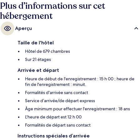
tarissent pas d'éloges en ce qui concerne le personnel attentionné et
Plus d’informations sur cet
l'emplacement.
hébergement
Aperçu
Taille de l'hôtel
Hôtel de 679 chambres
Sur 21 étages
Arrivée et départ
Heure de début de l'enregistrement : 15 h 00 ; heure de
fin de l'enregistrement : minuit.
Formalités d'arrivée sans contact
Service d’arrivée/de départ express
Âge minimum pour effectuer l'enregistrement : 18 ans
L'heure de départ est 12 h 00
Formalités de départ sans contact
Instructions spéciales d’arrivée