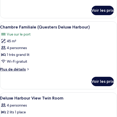
chambre :
de
Chambre
détails
Voir les prix
sur
Familiale
le
(Questers
type
Afficher
Une chambre d’hôtel avec un grand lit,
Deluxe)
2
de
Chambre Familiale (Questers Deluxe Harbour)
toutes
chambre
Vue sur le port
Chambre
les
Familiale
45 m²
photos
(Questers
pour
4 personnes
Deluxe)
ce
1 très grand lit
type
Wi-Fi gratuit
de
Plus
Plus de détails
chambre :
de
Chambre
détails
Voir les prix
sur
Familiale
le
(Questers
type
Afficher
Une chambre d’hôtel avec un grand lit
Deluxe
7
de
Deluxe Harbour View Twin Room
toutes
Harbour)
chambre
4 personnes
Chambre
les
Familiale
2 lits 1 place
photos
(Questers