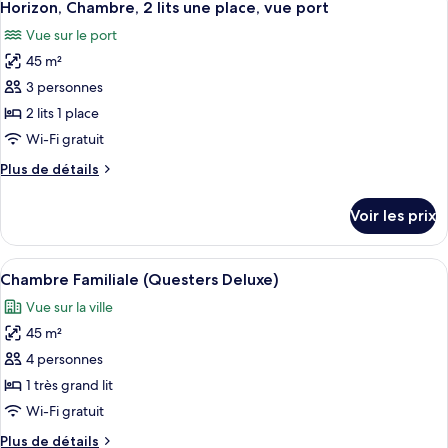
2
7
de
Horizon, Chambre, 2 lits une place, vue port
toutes
lits
chambre
Vue sur le port
Horizon
les
une
Deluxe,
45 m²
photos
place
Chambre,
pour
3 personnes
2
ce
lits
2 lits 1 place
une
type
Wi-Fi gratuit
place
de
Plus
Plus de détails
chambre :
de
Horizon,
détails
Voir les prix
sur
Chambre,
le
2
type
Afficher
Une chambre d’hôtel avec un grand lit
lits
2
de
Chambre Familiale (Questers Deluxe)
toutes
une
chambre
Vue sur la ville
Horizon,
les
place,
Chambre,
45 m²
photos
vue
2
pour
4 personnes
port
lits
ce
une
1 très grand lit
place,
type
Wi-Fi gratuit
vue
de
port
Plus
Plus de détails