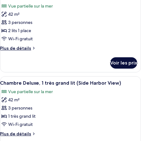
toutes
une
chambre
Vue partielle sur la mer
Chambre
les
place
Deluxe,
42 m²
photos
2
pour
3 personnes
lits
ce
une
2 lits 1 place
place
type
Wi-Fi gratuit
de
Plus
Plus de détails
chambre :
de
Chambre,
détails
Voir les prix
sur
2
le
lits
type
Afficher
Une chambre d’hôtel avec un grand lit
une
6
de
Chambre Deluxe, 1 très grand lit (Side Harbor View)
toutes
place
chambre
Vue partielle sur la mer
Chambre,
les
(Horizon
2
42 m²
photos
Side
lits
pour
3 personnes
Harbour
une
ce
place
View)
1 très grand lit
(Horizon
type
Wi-Fi gratuit
Side
de
Harbour
Plus
Plus de détails
chambre :
View)
de