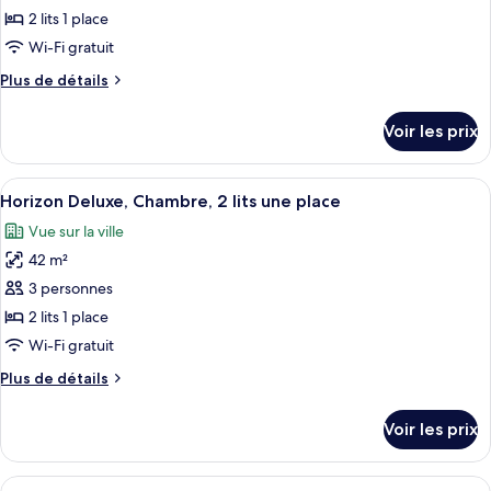
ce
lit
View)
2 lits 1 place
(Horizon
type
Wi-Fi gratuit
Side
de
Harbour
Plus
Plus de détails
chambre :
View)
de
Chambre
détails
Voir les prix
sur
Deluxe,
le
2
type
Afficher
Une chambre d’hôtel avec un grand lit
lits
6
de
Horizon Deluxe, Chambre, 2 lits une place
toutes
une
chambre
Vue sur la ville
Chambre
les
place
Deluxe,
42 m²
photos
2
pour
3 personnes
lits
ce
une
2 lits 1 place
place
type
Wi-Fi gratuit
de
Plus
Plus de détails
chambre :
de
Horizon
détails
Voir les prix
sur
Deluxe,
le
Chambre,
type
Afficher
Vue de la chambre