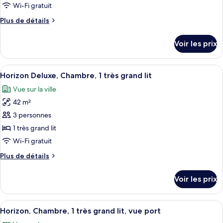
lit
type
Wi-Fi gratuit
de
Plus
Plus de détails
chambre :
de
Chambre
détails
Voir les prix
sur
Deluxe,
le
1
type
Afficher
Une chambre d’hôtel équipée d’un grand
très
7
de
Horizon Deluxe, Chambre, 1 très grand lit
toutes
grand
chambre
Vue sur la ville
Chambre
les
lit
Deluxe,
42 m²
photos
1
pour
3 personnes
très
ce
grand
1 très grand lit
lit
type
Wi-Fi gratuit
de
Plus
Plus de détails
chambre :
de
Horizon
détails
Voir les prix
sur
Deluxe,
le
Chambre,
type
Afficher
Une chambre d’hôtel équipée d’un grand
1
7
de
Horizon, Chambre, 1 très grand lit, vue port
toutes
très
chambre