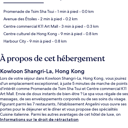
Promenade de Tsim Sha Tsui
- 1 min à pied
- 0.0 km
Avenue des Étoiles
- 2 min à pied
- 0.2 km
Centre commercial K11 Art Mall
- 3 min à pied
- 0.3 km
Centre culturel de Hong Kong
- 9 min à pied
- 0.8 km
Harbour City
- 9 min à pied
- 0.8 km
À propos de cet hébergement
Kowloon Shangri-La, Hong Kong
Lors de votre séjour dans Kowloon Shangri-La, Hong Kong, vous jouirez
d'un emplacement exceptionnel, à juste 5 minutes de marche de points
d'intérêt comme Promenade de Tsim Sha Tsui et Centre commercial K11
Art Mall. Envie de doux instants de bien-être ? Le spa vous régale de ses
massages, de ses enveloppements corporels ou de ses soins du visage.
Figurant parmi les 7 restaurants, l'établissement Angelini vous ouvre ses
portes pour le déjeuner et le dîner et vous propose des spécialités
Cuisine italienne. Parmi les autres avantages de cet hôtel de luxe, on
trouve une piscine couverte, un bar / salon et un centre de remise en
Informations sur le droit de rétractation
forme, l'idéal pour des vacances sans soucis. Les autres voyageurs ne