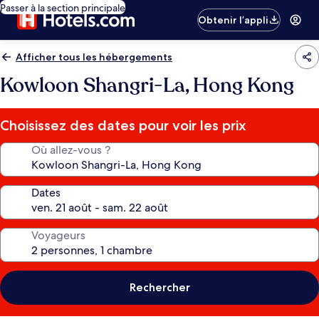
Passer à la section principale
Obtenir l’appli
Afficher tous les hébergements
Kowloon Shangri-La, Hong Kong
Choisissez des dates pour voir les prix
Où allez-vous ?
Dates
Voyageurs
Rechercher