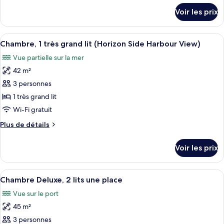
Chambre
détails
Voir les prix
sur
Deluxe,
le
1
type
Afficher
Une chambre d’hôtel dotée d’une grande
très
6
de
Chambre, 1 très grand lit (Horizon Side Harbour View)
toutes
grand
chambre
Vue partielle sur la mer
Chambre
les
lit
Deluxe,
42 m²
photos
(Side
1
pour
3 personnes
Harbor
très
ce
grand
View)
1 très grand lit
lit
type
Wi-Fi gratuit
(Side
de
Harbor
Plus
Plus de détails
chambre :
View)
de
Chambre,
détails
Voir les prix
sur
1
le
très
type
Afficher
Coffres-forts dans les chambres, bure
grand
6
de
Chambre Deluxe, 2 lits une place
toutes
lit
chambre
Vue sur le port
Chambre,
les
(Horizon
1
45 m²
photos
Side
très
pour
3 personnes
Harbour
grand