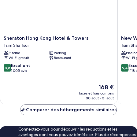
Sheraton
New
Sheraton Hong Kong Hotel & Towers
New Wo
Hong
World
Tsim Sha Tsui
Tsim Sha
Kong
Millenn
Piscine
Parking
Piscin
Hotel
Hong
Wi-Fi gratuit
Restaurant
Wi-Fi 
&
Kong
Towers
Hotel
8.8
9.4
Excellent
Exc
8,8
9,4
Tsim
Tsim
sur
sur
1 005 avis
1 118 
Sha
Sha
10,
10,
Tsui
Tsui
Excellent,
Exceptio
Le
168 €
1 005 avis
1 118 avis
nouveau
taxes et frais compris
prix
30 août - 31 août
est
de
Comparer des hébergements similaires
168 €
Connectez-vous pour découvrir les réductions et les
avantages dont vous pouvez bénéficier. Plus de récompenses