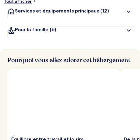
Tout afficher
Services et équipements principaux
(12)
Pour la famille
(6)
Pourquoi vous allez adorer cet hébergement
Équilibre entre travail et loisirs
De la n