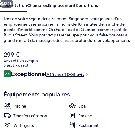
201+
Présentation
Chambres
Emplacement
Conditions
Lors de votre séjour dans Fairmont Singapore, vous jouirez d'un
emplacement sensationnel, à moins de 10 minutes de marche de
points d'intérêt comme Orchard Road et Quartier commerçant de
Bugis Street. Vous pouvez passer au spa pour vous faire dorloter à
grand renfort de massages des tissus profonds, d'enveloppements
corporels ou de soins d'aromathérapie. Pour le plaisir des papilles,
l'établissement The Eight, un des 12 restaurants, sert des spécialités
Le
299 €
Cuisine internationale et est ouvert pour le petit déjeuner et le
prix
taxes et frais compris
déjeuner. Cet hôtel de luxe abrite en outre 2 piscines extérieures,
actuel
5 sept. - 6 sept.
un bar en bord de piscine et une salle de fitness ouverte 24 h/24. Le
12 restaurants servant le petit déjeuner
est
Avis
personnel attentionné et l'emplacement remportent un franc
Exceptionnel
9,4
Afficher 1 008 avis
de
9,4 sur 10
succès auprès des autres voyageurs. L'hébergement se situe à une
voyageurs
299 €.
très courte distance à pied des transports publics : Station
Esplanade se trouve à 2 min et Station City Hall, à 4 min.
Équipements populaires
Piscine
Spa
Transfert aéroport
Parking
Wi-Fi gratuit
Restaurant