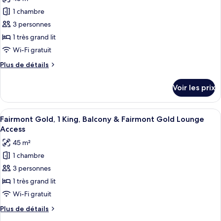
photos
Doubles
1 chambre
pour
with
3 personnes
ce
Balcony
type
1 très grand lit
de
Wi-Fi gratuit
chambre :
Plus
Plus de détails
Fairmont
de
Gold
détails
Voir les prix
sur
Marina
le
Bay,
type
Afficher
Fairmont Gold, 1 King, Balcony & Fair
1
13
de
Fairmont Gold, 1 King, Balcony & Fairmont Gold Lounge
toutes
chambre
King,
Access
Fairmont
les
Marina
45 m²
Gold
photos
Bay
Marina
1 chambre
pour
View,
Bay,
3 personnes
ce
1
Fairmont
King,
type
1 très grand lit
Gold
Marina
de
Wi-Fi gratuit
Lounge
Bay
chambre :
View,
Access
Plus
Plus de détails
Fairmont
Fairmont
de