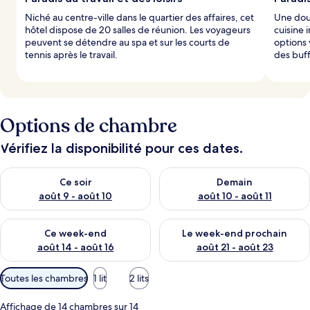
Niché au centre-ville dans le quartier des affaires, cet
Une douz
hôtel dispose de 20 salles de réunion. Les voyageurs
cuisine 
peuvent se détendre au spa et sur les courts de
options
tennis après le travail.
des buff
Options de chambre
Vérifiez la disponibilité pour ces dates.
Vérifier la disponibilité pour ce soir août 9 - août 10
Vérifier la disponibilité pour 
Ce soir
Demain
août 9 - août 10
août 10 - août 11
Vérifier la disponibilité pour ce week-end août 14 - août 16
Vérifier la disponibilité pour
Ce week-end
Le week-end prochain
août 14 - août 16
août 21 - août 23
Filtres
Toutes les chambres
1 lit
2 lits
disponibles
pour
Affichage de 14 chambres sur 14