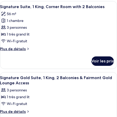
type
Afficher
Une chambre d’hôtel avec un lit, un ca
King,
5
de
Signature Suite, 1 King, Corner Room with 2 Balconies
toutes
chambre
Separate
56 m²
Signature
les
Lounge
Salon
1 chambre
photos
&
Suite,
pour
3 personnes
2
1
ce
King,
1 très grand lit
Balconies
Separate
type
Wi-Fi gratuit
Lounge
de
&
Plus
Plus de détails
chambre :
2
de
Signature
Balconies
détails
Voir les prix
sur
Suite,
le
1
type
Afficher
Une chambre d’hôtel moderne dotée d’un
King,
12
de
Signature Gold Suite, 1 King, 2 Balconies & Fairmont Gold
toutes
Corner
chambre
Lounge Access
Signature
les
Room
3 personnes
Suite,
photos
with
1
1 très grand lit
pour
2
King,
Wi-Fi gratuit
ce
Corner
Balconies
Room
type
Plus
Plus de détails
with
de
de