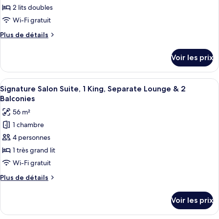
ce
Balcony
2 lits doubles
type
Wi-Fi gratuit
de
Plus
Plus de détails
chambre :
de
Fairmont,
détails
Voir les prix
sur
2
le
Doubles,
type
Afficher
Une chambre d’hôtel moderne dotée d’un
with
12
de
Signature Salon Suite, 1 King, Separate Lounge & 2
toutes
Balcony
chambre
Balconies
Fairmont,
les
56 m²
2
photos
Doubles,
1 chambre
pour
with
4 personnes
ce
Balcony
type
1 très grand lit
de
Wi-Fi gratuit
chambre :
Plus
Plus de détails
Signature
de
Salon
détails
Voir les prix
sur
Suite,
le
1