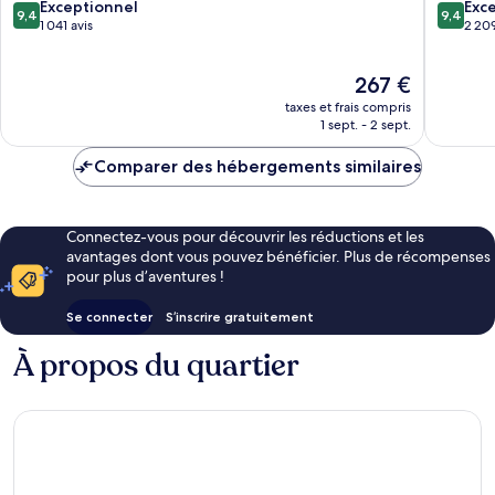
ville
9.4
9.4
Exceptionnel
Exc
9,4
9,4
de
sur
sur
1 041 avis
2 209
Singapour
10,
10,
Exceptionnel,
Exceptio
Le
267 €
1 041 avis
2 209 av
nouveau
taxes et frais compris
prix
1 sept. - 2 sept.
est
de
Comparer des hébergements similaires
267 €
Connectez-vous pour découvrir les réductions et les
avantages dont vous pouvez bénéficier. Plus de récompenses
pour plus d’aventures !
Se connecter
S’inscrire gratuitement
À propos du quartier