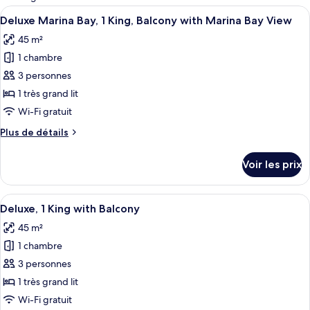
les
Afficher
Deluxe Marina Bay, 1 King, Balcony wit
12
Deluxe Marina Bay, 1 King, Balcony with Marina Bay View
chambres
toutes
45 m²
les
1 chambre
photos
pour
3 personnes
ce
1 très grand lit
type
Wi-Fi gratuit
de
Plus
Plus de détails
chambre :
de
Deluxe
détails
Voir les prix
sur
Marina
le
Bay,
type
Afficher
Une chambre d’hôtel moderne avec un gr
1
9
de
Deluxe, 1 King with Balcony
toutes
King,
chambre
45 m²
Deluxe
les
Balcony
Marina
1 chambre
photos
with
Bay,
pour
3 personnes
Marina
1
ce
King,
Bay
1 très grand lit
Balcony
type
View
Wi-Fi gratuit
with