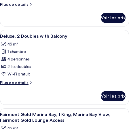
de
Marina
Plus
Plus de détails
chambre :
Bay
de
Deluxe,
View
détails
Voir les prix
sur
1
le
King
type
Afficher
Une chambre d’hôtel avec deux lits, un
with
8
de
Deluxe, 2 Doubles with Balcony
toutes
Balcony
chambre
45 m²
Deluxe,
les
1
1 chambre
photos
King
pour
4 personnes
with
ce
Balcony
2 lits doubles
type
Wi-Fi gratuit
de
Plus
Plus de détails
chambre :
de
Deluxe,
détails
Voir les prix
sur
2
le
Doubles
type
Afficher
Minibar, coffres-forts dans les chambr
with
13
de
Fairmont Gold Marina Bay, 1 King, Marina Bay View,
toutes
Balcony
chambre
Fairmont Gold Lounge Access
Deluxe,
les
45 m²
2