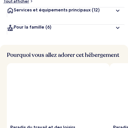
Tout afficher
Services et équipements principaux
(12)
Pour la famille
(6)
Pourquoi vous allez adorer cet hébergement
Paradis du travail et des loisirs
Paradi