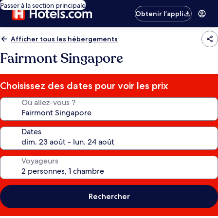
Passer à la section principale
Obtenir l’appli
Afficher tous les hébergements
Fairmont Singapore
Choisissez des dates pour voir les prix
Où allez-vous ?
Dates
Voyageurs
Rechercher