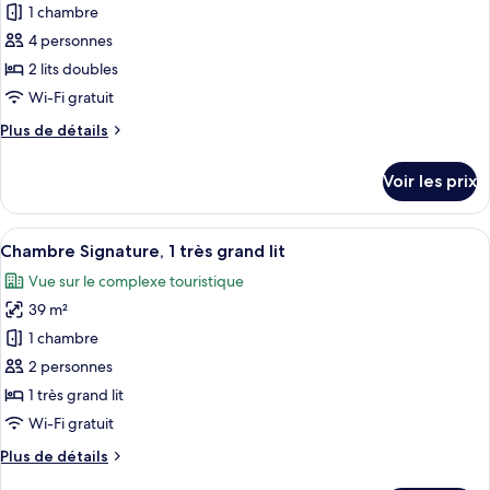
pour
1 chambre
grand
ce
lit,
4 personnes
vue
type
2 lits doubles
piscine
de
Wi-Fi gratuit
chambre :
Plus
Plus de détails
Chambre
de
Double
détails
Voir les prix
Signature
sur
le
type
Afficher
Une chambre d’hôtel avec un lit, un bu
7
de
Chambre Signature, 1 très grand lit
toutes
chambre
Vue sur le complexe touristique
Chambre
les
Double
39 m²
photos
Signature
pour
1 chambre
ce
2 personnes
type
1 très grand lit
de
Wi-Fi gratuit
chambre :
Plus
Plus de détails
Chambre
de