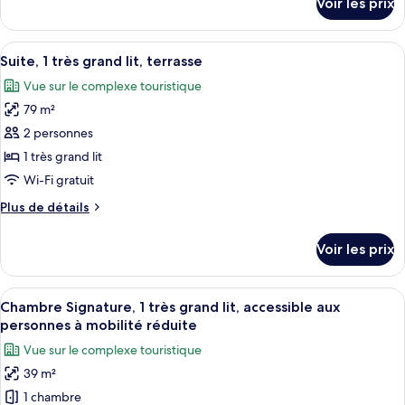
Voir les prix
très
sur
le
grand
type
Afficher
Un salon moderne comprenant un canapé
lit
6
de
Suite, 1 très grand lit, terrasse
toutes
(Hideaway)
chambre
Vue sur le complexe touristique
Suite,
les
1
79 m²
photos
très
pour
2 personnes
grand
ce
lit
1 très grand lit
(Hideaway)
type
Wi-Fi gratuit
de
Plus
Plus de détails
chambre :
de
Suite,
détails
Voir les prix
sur
1
le
très
type
Afficher
Une chambre d’hôtel équipée d’un lit, 
grand
8
de
Chambre Signature, 1 très grand lit, accessible aux
toutes
lit,
chambre
personnes à mobilité réduite
Suite,
les
terrasse
Vue sur le complexe touristique
1
photos
très
39 m²
pour
grand
1 chambre
ce
lit,