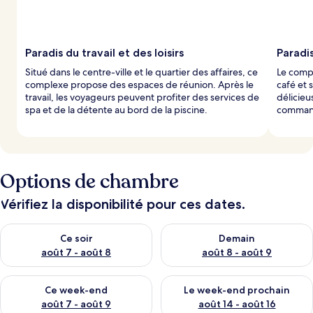
a
r
l
Paradis du travail et des loisirs
Paradi
e
Situé dans le centre-ville et le quartier des affaires, ce
Le compl
s
complexe propose des espaces de réunion. Après le
café et
travail, les voyageurs peuvent profiter des services de
délicieu
v
spa et de la détente au bord de la piscine.
command
o
y
a
g
e
Options de chambre
u
r
s
Vérifiez la disponibilité pour ces dates.
Vérifier la disponibilité pour ce soir août 7 - août 8
Vérifier la disponibilité pour 
Ce soir
Demain
août 7 - août 8
août 8 - août 9
Vérifier la disponibilité pour ce week-end août 7 - août 9
Vérifier la disponibilité pour 
Ce week-end
Le week-end prochain
août 7 - août 9
août 14 - août 16