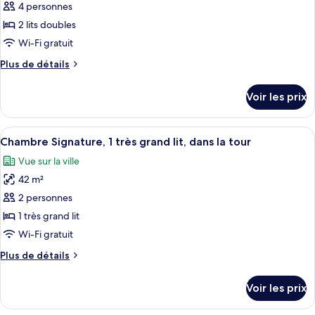
pour
4 personnes
grand
ce
lit
2 lits doubles
type
Wi-Fi gratuit
de
Plus
Plus de détails
chambre :
de
Chambre
détails
Voir les prix
sur
Double
le
Signature,
type
Afficher
Une chambre d’hôtel moderne dotée d’u
dans
5
de
Chambre Signature, 1 très grand lit, dans la tour
toutes
la
chambre
Vue sur la ville
Chambre
les
tour
Double
42 m²
photos
Signature,
pour
2 personnes
dans
ce
la
1 très grand lit
tour
type
Wi-Fi gratuit
de
Plus
Plus de détails
chambre :
de
Chambre
détails
Voir les prix
sur
Signature,
le
1