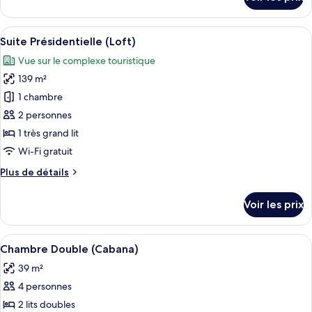
sur
le
type
Afficher
Une chambre d’hôtel moderne dotée d’u
9
de
Suite Présidentielle (Loft)
toutes
chambre
Vue sur le complexe touristique
Studio
les
(Plus)
139 m²
photos
pour
1 chambre
ce
2 personnes
type
1 très grand lit
de
Wi-Fi gratuit
chambre :
Plus
Plus de détails
Suite
de
Présidentielle
détails
Voir les prix
(Loft)
sur
le
type
Afficher
Une chambre d’hôtel avec deux lits, un
5
de
Chambre Double (Cabana)
toutes
chambre
39 m²
Suite
les
Présidentielle
4 personnes
photos
(Loft)
pour
2 lits doubles