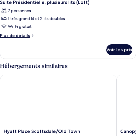
Suite Présidentielle, plusieurs lits (Loft)
7 personnes
1 très grand lit et 2 lits doubles
Wi-Fi gratuit
Plus
Plus de détails
de
détails
Voir les prix
sur
le
type
Hébergements similaires
de
chambre
Hyatt Place Scottsdale/Old Town
Canopy b
Suite
Présidentielle,
plusieurs
lits
(Loft)
Hyatt
Canopy
Hyatt Place Scottsdale/Old Town
Canopy