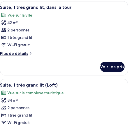
type
Afficher
Un salon moderne doté d’une grande po
très
9
de
Suite, 1 très grand lit, dans la tour
toutes
grand
chambre
Vue sur la ville
Chambre
les
lit,
Signature,
42 m²
photos
dans
1
pour
2 personnes
la
très
ce
grand
tour
1 très grand lit
lit,
type
Wi-Fi gratuit
dans
de
la
Plus
Plus de détails
chambre :
tour
de
Suite,
détails
Voir les prix
sur
1
le
très
type
Afficher
Un salon moderne avec un canapé, des 
grand
10
de
Suite, 1 très grand lit (Loft)
toutes
lit,
chambre
Vue sur le complexe touristique
Suite,
les
dans
1
84 m²
photos
la
très
pour
2 personnes
tour
grand
ce
lit,
1 très grand lit
dans
type
Wi-Fi gratuit
la
de