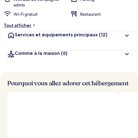
g
admis
e
Wi-Fi gratuit
Restaurant
m
e
Tout afficher
n
t
Services et équipements principaux
(12)
s
l
Comme à la maison
(6)
e
s
m
i
Pourquoi vous allez adorer cet hébergement
e
u
x
n
o
t
é
s
p