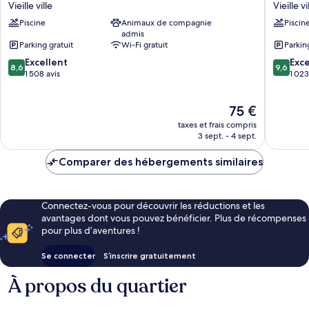
Place
by
Vieille ville
Vieille vi
Scottsdale/Old
Hilton
Piscine
Animaux de compagnie
Piscin
Town
Scottsda
admis
Vieille
Old
Parking gratuit
Wi-Fi gratuit
Parkin
ville
Town
8.6
9.6
Excellent
Vieille
Exc
8,6
9,6
sur
sur
1 508 avis
ville
1 023
10,
10,
Excellent,
Exceptio
Le
75 €
1 508 avis
1 023 avi
nouveau
taxes et frais compris
prix
3 sept. - 4 sept.
est
de
Comparer des hébergements similaires
75 €
Connectez-vous pour découvrir les réductions et les
avantages dont vous pouvez bénéficier. Plus de récompenses
pour plus d’aventures !
Se connecter
S’inscrire gratuitement
À propos du quartier