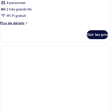
4 personnes
2 très grands lits
Wi-Fi gratuit
Plus
Plus de détails
de
détails
Voir les prix
sur
le
type
de
chambre
Suite,
plusieurs
lits
(Hideaway)