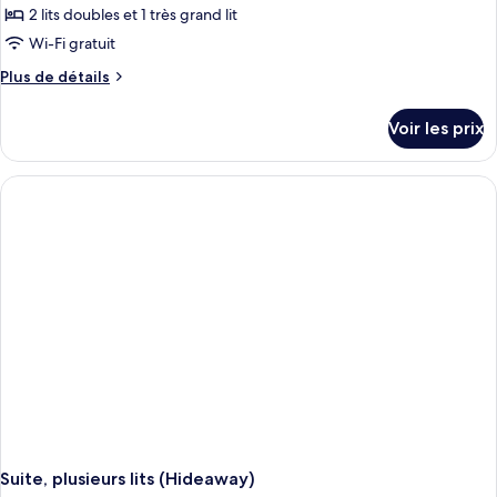
2 lits doubles et 1 très grand lit
Wi-Fi gratuit
Plus
Plus de détails
de
détails
Voir les prix
sur
le
type
de
chambre
Suite,
plusieurs
lits
(Hideaway)
Suite, plusieurs lits (Hideaway)