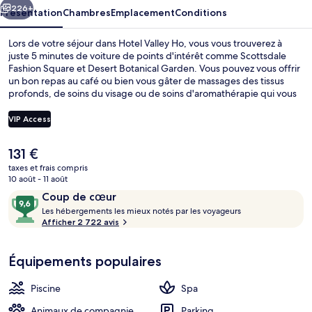
226+
Présentation
Chambres
Emplacement
Conditions
Lors de votre séjour dans Hotel Valley Ho, vous vous trouverez à
juste 5 minutes de voiture de points d'intérêt comme Scottsdale
Fashion Square et Desert Botanical Garden. Vous pouvez vous offrir
un bon repas au café ou bien vous gâter de massages des tissus
profonds, de soins du visage ou de soins d'aromathérapie qui vous
sont proposés au spa. Ce complexe touristique de luxe abrite en
outre 2 piscines extérieures, un bar en bord de piscine et une salle
VIP Access
de fitness ouverte 24 h/24. Les autres voyageurs ne tarissent pas
d'éloges en ce qui concerne la piscine rafraîchissante et la literie de
Le
131 €
qualité.
Hall
prix
taxes et frais compris
actuel
10 août - 11 août
est
Avis
9,6
Coup de cœur
de
voyageurs
L
sur
Les hébergements les mieux notés par les voyageurs
131 €.
e
Afficher 2 722 avis
10,
s
Coup
de
Équipements populaires
h
cœur
é
b
Piscine
Spa
e
r
Animaux de compagnie
Parking