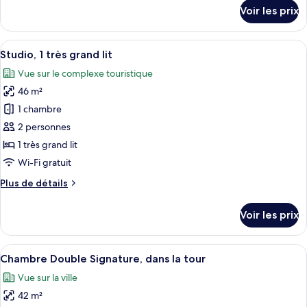
Signature,
détails
Voir les prix
1
sur
le
très
type
Afficher
Studio, 1 très grand lit | 1 chambre, li
grand
6
de
Studio, 1 très grand lit
toutes
lit
chambre
Vue sur le complexe touristique
Chambre
les
Signature,
46 m²
photos
1
pour
1 chambre
très
ce
grand
2 personnes
lit
type
1 très grand lit
de
Wi-Fi gratuit
chambre :
Plus
Plus de détails
Studio,
de
1
détails
Voir les prix
très
sur
le
grand
type
Afficher
Une chambre d’hôtel avec deux lits, un
lit
5
de
Chambre Double Signature, dans la tour
toutes
chambre
Vue sur la ville
Studio,
les
1
42 m²
photos
très