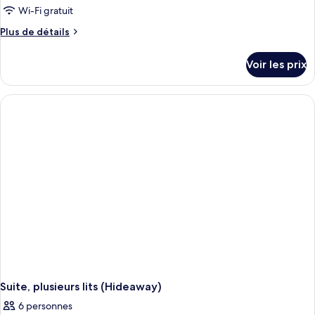
ce
Wi-Fi gratuit
type
Plus
Plus de détails
de
de
chambre :
détails
Voir les prix
sur
Chambre
le
Double
type
(Cabana)
de
chambre
Chambre
Double
(Cabana)
Suite, plusieurs lits (Hideaway)
6 personnes