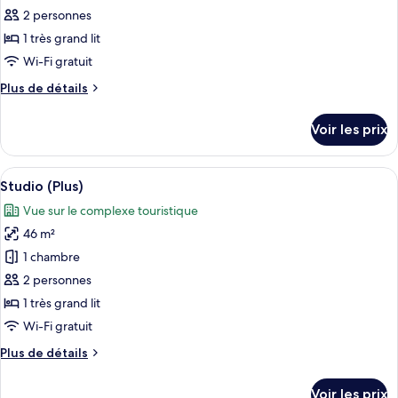
terrasse
type
2 personnes
de
1 très grand lit
chambre :
Wi-Fi gratuit
Chambre
Plus
Plus de détails
Signature,
de
1
détails
Voir les prix
sur
très
le
grand
type
Afficher
Une chambre d’hôtel moderne dotée d’u
lit,
5
de
Studio (Plus)
toutes
accessible
chambre
Vue sur le complexe touristique
Chambre
les
aux
Signature,
46 m²
photos
personnes
1
pour
1 chambre
à
très
ce
grand
mobilité
2 personnes
lit,
type
réduite
1 très grand lit
accessible
de
Wi-Fi gratuit
aux
chambre :
personnes
Plus
Plus de détails
Studio
à
de
mobilité
(Plus)
détails
réduite
Voir les prix