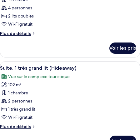
photos
très
pour
4 personnes
grand
ce
lit
2 lits doubles
type
Wi-Fi gratuit
de
Plus
Plus de détails
chambre :
de
Chambre
détails
Voir les prix
sur
Double,
le
vue
type
Afficher
Un salon moderne avec un canapé aux l
piscine
12
de
Suite, 1 très grand lit (Hideaway)
toutes
chambre
Vue sur le complexe touristique
Chambre
les
Double,
102 m²
photos
vue
pour
1 chambre
piscine
ce
2 personnes
type
1 très grand lit
de
Wi-Fi gratuit
chambre :
Plus
Plus de détails
Suite,
de
1
détails