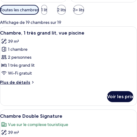
Filtres
Toutes les chambres
1 lit
2 lits
3+ lits
disponibles
pour
Affichage de 19 chambres sur 19
les
Afficher
Un balcon avec vue sur la piscine, des
6
Chambre, 1 très grand lit, vue piscine
chambres
toutes
39 m²
les
1 chambre
photos
pour
2 personnes
ce
1 très grand lit
type
Wi-Fi gratuit
de
Plus
Plus de détails
chambre :
de
Chambre,
détails
Voir les prix
sur
1
le
très
type
Afficher
Une chambre d’hôtel avec deux lits, une
grand
7
de
Chambre Double Signature
toutes
lit,
chambre
Vue sur le complexe touristique
Chambre,
les
vue
1
39 m²
photos
piscine
très