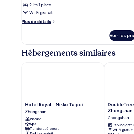
ville
2 lits 1 place
de
Wi-Fi gratuit
chambre :
Chambre,
Plus
Plus de détails
2
de
détails
lits
Voir les pri
sur
une
le
place
type
Hébergements similaires
de
(View)
chambre
Chambre,
Hotel Royal - Nikko Taipei
DoubleTree by
2
lits
une
place
(View)
Hotel
DoubleTree
Hotel Royal - Nikko Taipei
DoubleTree 
Royal
by
Zhongshan
Zhongshan
-
Hilton
Zhongshan
Piscine
Nikko
Taipei
Spa
Taipei
Zhongshan
Parking gratu
Transfert aéroport
Wi-Fi gratuit
Zhongshan
Zhongshan
Parking gratuit