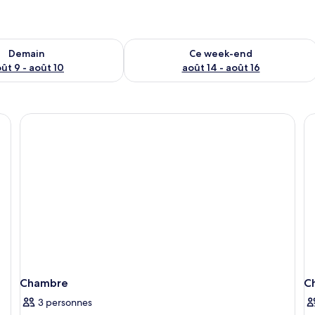
sponibilité pour demain août 9 - août 10
Vérifier la disponibilité pour ce week
Demain
Ce week-end
ût 9 - août 10
août 14 - août 16
Chambre
C
3 personnes