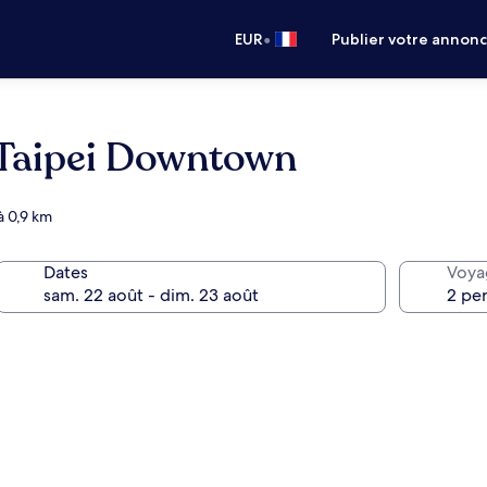
•
EUR
Publier votre annon
 Taipei Downtown
à 0,9 km
Dates
Voya