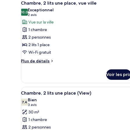
Chambre
2
place
Chambre, 2 lits une place, vue ville
toutes
Exécutive,
Exceptionnel
2
les
10,0
10,0 sur 10
(2 avis)
2 avis
lits
photos
Vue sur la ville
une
pour
place
1 chambre
ce
2 personnes
type
2 lits 1 place
de
Wi-Fi gratuit
chambre :
Chambre,
Plus
Plus de détails
2
de
détails
lits
Voir les pri
sur
une
le
place,
type
Afficher
Une chambre d’hôtel avec un gr
3
de
vue
Chambre, 2 lits une place (View)
toutes
chambre
ville
Bien
Chambre,
les
7,4
7,4 sur 10
(3 avis)
3 avis
2
photos
30 m²
lits
pour
une
1 chambre
ce
place,
2 personnes
vue
type