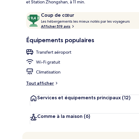
et Station Zhongshan, à 11 min.
Avis
9,4
Coup de cœur
voyageurs
L
sur
Les hébergements les mieux notés par les voyageurs
Extérieur
e
Afficher 519 avis
10,
s
Coup
Équipements populaires
de
h
cœur
é
Transfert aéroport
b
e
Wi-Fi gratuit
r
g
Climatisation
e
m
Tout afficher
e
n
Services et équipements principaux
(12)
t
s
l
Comme à la maison
(6)
e
s
m