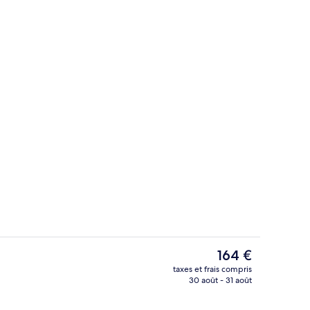
Vue depuis l’hébergement
Le
164 €
prix
taxes et frais compris
actuel
30 août - 31 août
Coffres-forts dans les chambres, cham
est
de