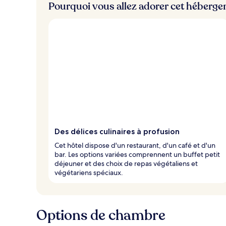
Pourquoi vous allez adorer cet héberg
i
e
u
x
n
o
t
é
s
p
a
r
Des délices culinaires à profusion
l
Cet hôtel dispose d'un restaurant, d'un café et d'un
e
bar. Les options variées comprennent un buffet petit
s
déjeuner et des choix de repas végétaliens et
végétariens spéciaux.
v
o
y
a
Options de chambre
g
e