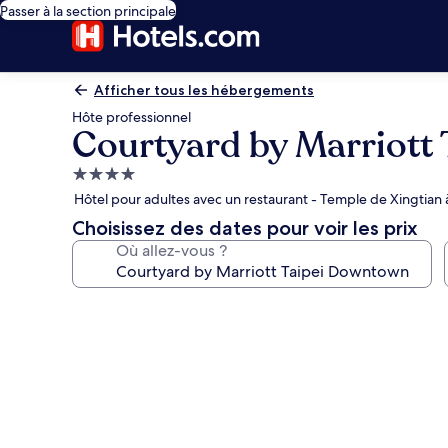
Passer à la section principale
Afficher tous les hébergements
Hôte professionnel
Courtyard by Marriott
Hébergement
4.0 étoiles
Hôtel pour adultes avec un restaurant - Temple de Xingtian 
Choisissez des dates pour voir les prix
Où allez-vous ?
Galerie
photos
de
l’hébergement
Courtyard