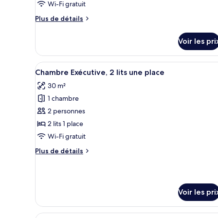
Wi-Fi gratuit
Plus
Plus de détails
de
détails
Voir les pri
sur
le
type
Afficher
Une chambre d’hôtel avec deux 
5
de
Chambre Exécutive, 2 lits une place
toutes
chambre
30 m²
Chambre
les
1 chambre
photos
pour
2 personnes
ce
2 lits 1 place
type
Wi-Fi gratuit
de
Plus
Plus de détails
chambre :
de
Chambre
détails
sur
Exécutive,
le
2
Voir les pri
type
lits
de
une
chambre
Afficher
Une chambre d’hôtel avec deux 