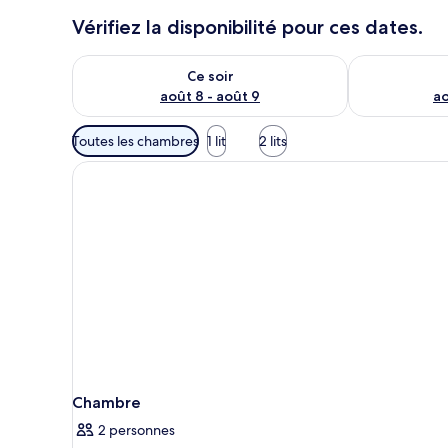
u
Vérifiez la disponibilité pour ces dates.
r
s
Vérifier la disponibilité pour ce soir août 8 - août 9
Vérifier la di
Ce soir
août 8 - août 9
ao
Filtres
Toutes les chambres
1 lit
2 lits
disponibles
pour
les
chambres
Chambre
2 personnes