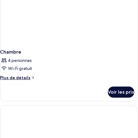
Chambre
4 personnes
Wi-Fi gratuit
Plus
Plus de détails
de
détails
Voir les prix
sur
le
type
de
chambre
Chambre