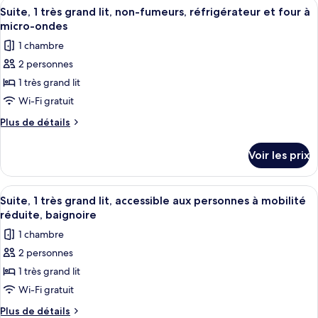
Afficher
Une chambre d’hôtel avec un canapé gri
4
lits,
de
Suite, 1 très grand lit, non-fumeurs, réfrigérateur et four à
toutes
chambre
non-
micro-ondes
Suite,
les
fumeurs,
1 chambre
2
photos
réfrigérateur
grands
2 personnes
pour
lits,
et
1 très grand lit
ce
non-
four
fumeurs,
type
Wi-Fi gratuit
à
réfrigérateur
de
Plus
Plus de détails
micro-
et
chambre :
de
four
ondes
détails
Suite,
à
Voir les prix
sur
micro-
1
le
ondes
très
type
Afficher
Une chambre d’hôtel avec un canapé gri
4
grand
de
Suite, 1 très grand lit, accessible aux personnes à mobilité
toutes
chambre
lit,
réduite, baignoire
Suite,
les
non-
1 chambre
1
photos
fumeurs,
très
2 personnes
pour
grand
réfrigérateur
1 très grand lit
ce
lit,
et
non-
type
Wi-Fi gratuit
four
fumeurs,
de
Plus
Plus de détails
à
réfrigérateur