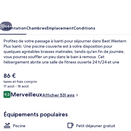
Western
Plus
Isanti
cédent
Suivant
64+
Présentation
Chambres
Emplacement
Conditions
Profitez de votre passage à Isanti pour séjourner dans Best Western
Plus Isanti. Une piscine couverte est à votre disposition pour
quelques agréables brasses matinales, tandis qu'en fin de journée,
vous pourrez souffler un peu dans le bain à remous. Cet
hébergement abrite une salle de fitness ouverte 24 h/24 et une
salle de fitness, tandis que, petit plus pratique, les chambres
bénéficient d'un réfrigérateur et un micro-ondes. Les autres
Le
86 €
voyageurs ne tarissent pas d'éloges en ce qui concerne le personnel
prix
taxes et frais compris
attentionné et le petit déjeuner.
actuel
17 août - 18 août
Extérieur
est
Avis
Merveilleux
9,2
Afficher 531 avis
de
9,2 sur 10
voyageurs
86 €.
Équipements populaires
Piscine
Petit déjeuner gratuit