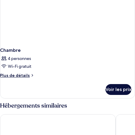
Chambre
4 personnes
Wi-Fi gratuit
Plus
Plus de détails
de
détails
Voir les prix
sur
le
type
Hébergements similaires
de
chambre
GrandStay Hotel & Suites
AmericI
Chambre