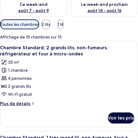
Vérifier la disponibilité pour ce week-end août 7 - août 9
Vérifier la disponibilité pour 
Ce week-end
Le week-end prochain
août 7 - août 9
août 14 - août 16
Filtres
Toutes les chambres
2 lits
1 lit
disponibles
pour
Affichage de 15 chambres sur 15
les
Afficher
Une chambre d’hôtel avec deux lits, u
4
Chambre Standard, 2 grands lits, non-fumeurs,
chambres
toutes
réfrigérateur et four à micro-ondes
les
35 m²
photos
1 chambre
pour
4 personnes
ce
type
2 grands lits
de
Wi-Fi gratuit
chambre :
Plus
Plus de détails
Chambre
de
Standard,
détails
Voir les prix
sur
2
le
grands
type
Afficher
Une chambre d’hôtel avec un grand lit
lits,
4
de
Chambre Standard, 1 très grand lit, non-fumeurs, four à