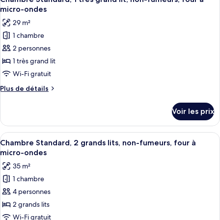
toutes
chambre
non-
micro-ondes
Chambre
les
fumeurs,
29 m²
Standard,
photos
réfrigérateur
2
1 chambre
pour
et
grands
2 personnes
ce
lits,
four
non-
type
1 très grand lit
à
fumeurs,
de
Wi-Fi gratuit
micro-
réfrigérateur
chambre :
et
ondes
Plus
Plus de détails
Chambre
four
de
à
Standard,
détails
Voir les prix
micro-
sur
1
ondes
le
très
type
Afficher
Une chambre d’hôtel avec deux lits, u
grand
4
de
Chambre Standard, 2 grands lits, non-fumeurs, four à
toutes
chambre
lit,
micro-ondes
Chambre
les
non-
35 m²
Standard,
photos
fumeurs,
1
1 chambre
pour
four
très
4 personnes
ce
grand
à
lit,
type
2 grands lits
micro-
non-
de
Wi-Fi gratuit
ondes