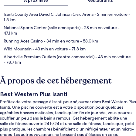
À proximité
Restaurants
Isanti County Area David C. Johnson Civic Arena
- 2 min en voiture
-
1.5 km
National Sports Center (salle omnisports)
- 28 min en voiture
-
47.1 km
Running Aces Casino
- 34 min en voiture
- 58.0 km
Wild Mountain
- 43 min en voiture
- 71.8 km
Albertville Premium Outlets (centre commercial)
- 43 min en voiture
- 78.7 km
À propos de cet hébergement
Best Western Plus Isanti
Profitez de votre passage à Isanti pour séjourner dans Best Western Plus
Isanti. Une piscine couverte est à votre disposition pour quelques
agréables brasses matinales, tandis qu'en fin de journée, vous pourrez
souffler un peu dans le bain à remous. Cet hébergement abrite une
salle de fitness ouverte 24 h/24 et une salle de fitness, tandis que, petit
plus pratique, les chambres bénéficient d'un réfrigérateur et un micro-
ondes. Les autres voyageurs ne tarissent pas d'éloges en ce qui