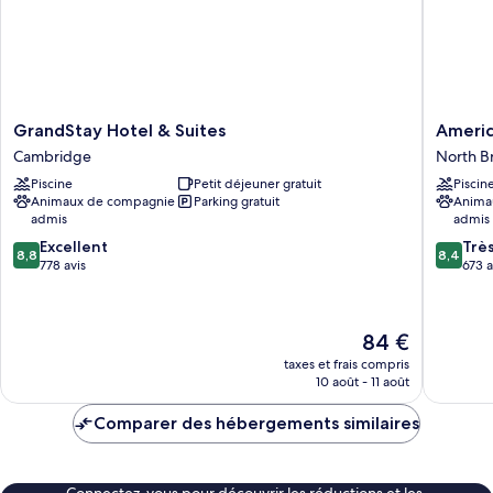
GrandStay
AmericI
GrandStay Hotel & Suites
Americ
Hotel
by
Cambridge
North B
&
Wyndh
Piscine
Petit déjeuner gratuit
Piscin
Suites
North
Animaux de compagnie
Parking gratuit
Anima
Cambridge
Branch
admis
admis
North
8.8
8.4
Excellent
Branch
Trè
8,8
8,4
sur
sur
778 avis
673 a
10,
10,
Excellent,
Très
778 avis
bien,
Le
84 €
673 avis
nouveau
taxes et frais compris
prix
10 août - 11 août
est
de
Comparer des hébergements similaires
84 €
Connectez-vous pour découvrir les réductions et les