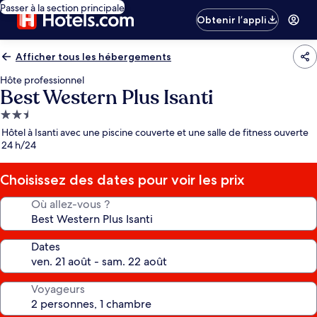
Passer à la section principale
Obtenir l’appli
Afficher tous les hébergements
Hôte professionnel
Best Western Plus Isanti
Hébergement
2.5 étoiles
Hôtel à Isanti avec une piscine couverte et une salle de fitness ouverte
24 h/24
Choisissez des dates pour voir les prix
Où allez-vous ?
Dates
Voyageurs