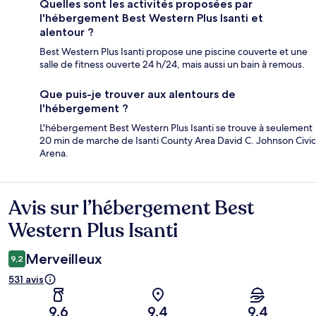
Quelles sont les activités proposées par
l'hébergement Best Western Plus Isanti et
alentour ?
Best Western Plus Isanti propose une piscine couverte et une
salle de fitness ouverte 24 h/24, mais aussi un bain à remous.
Que puis-je trouver aux alentours de
l'hébergement ?
L'hébergement Best Western Plus Isanti se trouve à seulement
20 min de marche de Isanti County Area David C. Johnson Civic
Arena.
Avis sur l’hébergement Best
Avis
Western Plus Isanti
Merveilleux
9,2
531 avis
9,6
9,4
9,4