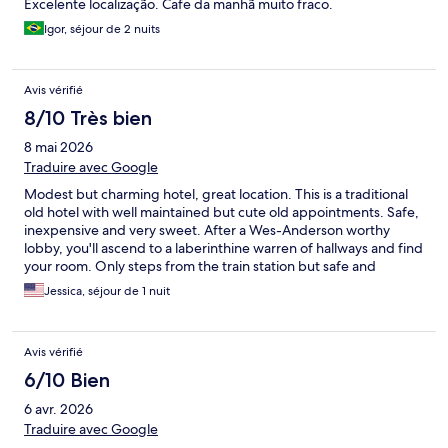
Excelente localização. Cafe da manhã muito fraco.
Igor, séjour de 2 nuits
Avis vérifié
8/10 Très bien
8 mai 2026
Traduire avec Google
Modest but charming hotel, great location. This is a traditional
old hotel with well maintained but cute old appointments. Safe,
inexpensive and very sweet. After a Wes-Anderson worthy
lobby, you'll ascend to a laberinthine warren of hallways and find
your room. Only steps from the train station but safe and
walkable to all downtown sights.
Jessica, séjour de 1 nuit
Avis vérifié
6/10 Bien
6 avr. 2026
Traduire avec Google