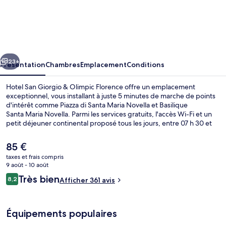
Hotel
San
Giorgio
&
cédent
Suivant
Olimpic
23+
Présentation
Chambres
Emplacement
Conditions
Florence
Hotel San Giorgio & Olimpic Florence offre un emplacement
exceptionnel, vous installant à juste 5 minutes de marche de points
d'intérêt comme Piazza di Santa Maria Novella et Basilique
Santa Maria Novella. Parmi les services gratuits, l'accès Wi-Fi et un
petit déjeuner continental proposé tous les jours, entre 07 h 30 et
09 h 30. Cathédrale Santa Maria del Fiore et Piazza del Duomo se
trouvent par ailleurs à moins de 10 minutes à pied. Les autres
Le
85 €
voyageurs ne disent que du bien en ce qui concerne le personnel
prix
taxes et frais compris
attentionné. Quelques minutes de marche seulement séparent
actuel
9 août - 10 août
l'hébergement des transports publics : Arrêt de tram Unità est
Hall
est
Avis
accessible en quelques foulées et Arrêt de tram Valfonda - Stazione
Très bien
8,2
Afficher 361 avis
de
8,2 sur 10
Santa Maria Novella se situe à 3 min à pied.
voyageurs
85 €.
Équipements populaires