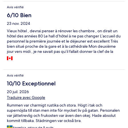
d'une façon général l'hôtel est bien. Je suis satisfait de mon
Avis vérifié
séjour.
6/10 Bien
23 nov. 2024
Vieux hôtel , devrai penser à rénover les chambre , on dirait un
hôtel des années 80 Le hall d’hôtel à ne pas changer L’accueil du
personnel la première journée et le déjeuner est excellent Très
bien situé proche de la gare et à la cathédrale Mon deuxième
jour vers midi , je ne savait pas qu’il fallait donner la clef de la
chambre à la réception , quand on partait dans la ville , le
monsieur m’a demander mon numéro de ma chambre quand je
suis revenue à l’hôtel pour ne changer ,j’ai sortie ma clef et je lui
ai donner mon numéro de chambre Il m’a fait un serment
Avis vérifié
poliment Il aurait dit juste ok merci Les autre personnel m’ont
jamais fait cela Peut être il passe une mauvaise journée Il devrai
10/10 Exceptionnel
peut être penser avoir une carte avec un scan pour la sécurité
20 juil. 2026
Au goût du jour 2024 bientôt 2025 Merci Bonne journée à tous
Traduire avec Google
Rummen var charmigt rustika och stora. Högt i tak och
supernöjda till stan men inte för mycket liv på gatan. Personalen
var jättetrevlig och frukosten var även den okej. Hade absolut
kommit tillbaka. Städningen var också bra.
Angelica, séjour de 5 nuits