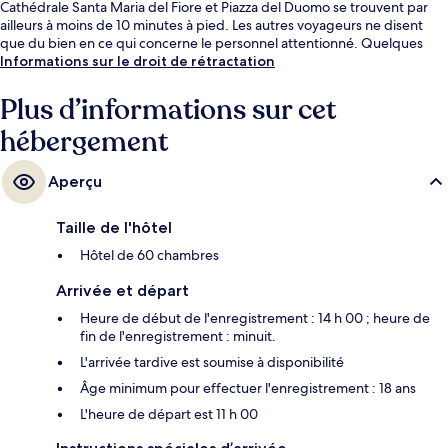
Cathédrale Santa Maria del Fiore et Piazza del Duomo se trouvent par
ailleurs à moins de 10 minutes à pied. Les autres voyageurs ne disent
que du bien en ce qui concerne le personnel attentionné. Quelques
minutes de marche seulement séparent l'hébergement des transports
Informations sur le droit de rétractation
publics : Arrêt de tram Unità est accessible en quelques foulées et Arrêt
de tram Valfonda - Stazione Santa Maria Novella se situe à 3 min à pied.
Plus d’informations sur cet
hébergement
Aperçu
Taille de l'hôtel
Hôtel de 60 chambres
Arrivée et départ
Heure de début de l'enregistrement : 14 h 00 ; heure de
fin de l'enregistrement : minuit.
L'arrivée tardive est soumise à disponibilité
Âge minimum pour effectuer l'enregistrement : 18 ans
L'heure de départ est 11 h 00