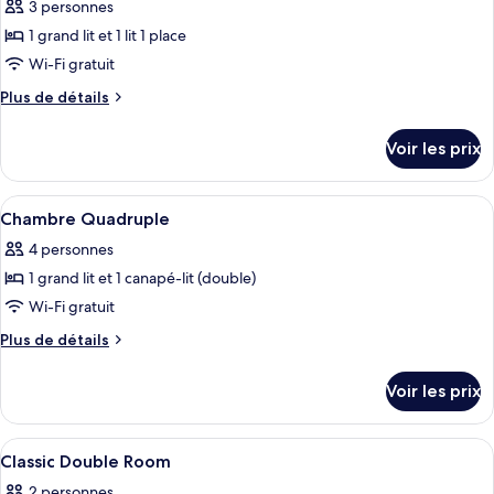
3 personnes
Chambre
les
Simple
1 grand lit et 1 lit 1 place
photos
pour
Wi-Fi gratuit
ce
Plus
Plus de détails
type
de
détails
de
Voir les prix
sur
chambre :
le
Chambre
type
Afficher
Une chambre d’hôtel avec un bureau en 
4
Triple
de
Chambre Quadruple
toutes
chambre
4 personnes
Chambre
les
Triple
1 grand lit et 1 canapé-lit (double)
photos
pour
Wi-Fi gratuit
ce
Plus
Plus de détails
type
de
détails
de
Voir les prix
sur
chambre :
le
Chambre
type
Afficher
Une chambre d’hôtel avec un lit, un bu
14
Quadruple
de
Classic Double Room
toutes
chambre
2 personnes