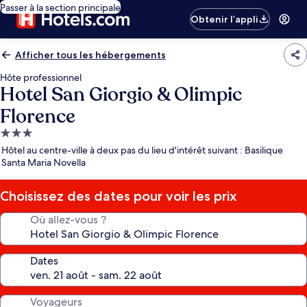
Passer à la section principale
Obtenir l’appli
Afficher tous les hébergements
Hôte professionnel
Hotel San Giorgio & Olimpic
Florence
Hébergement
3.0 étoiles
Hôtel au centre-ville à deux pas du lieu d'intérêt suivant : Basilique
Santa Maria Novella
Choisissez des dates pour voir les prix
Où allez-vous ?
Dates
Voyageurs