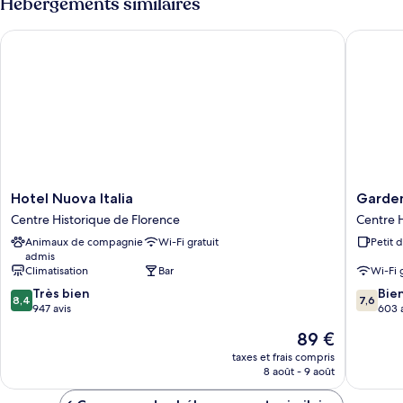
Hébergements similaires
de
chambre
Hotel Nuova Italia
Garden 
Chambre
Classique,
balcon
Hotel
Garden
Hotel Nuova Italia
Garden
Nuova
Blue
Centre Historique de Florence
Centre H
Italia
Centre
Animaux de compagnie
Wi-Fi gratuit
Petit 
Centre
Historiq
admis
Historique
de
Climatisation
Bar
Wi-Fi 
de
Florenc
8.4
7.6
Florence
Très bien
Bie
8,4
7,6
sur
sur
947 avis
603 
10,
10,
Le
89 €
Très
Bien,
nouveau
bien,
603 avis
taxes et frais compris
prix
8 août - 9 août
947 avis
est
de