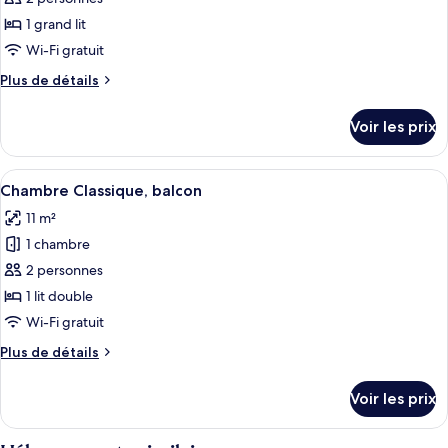
Chambre
les
Quadruple
1 grand lit
photos
pour
Wi-Fi gratuit
ce
Plus
Plus de détails
type
de
détails
de
Voir les prix
sur
chambre :
le
Classic
type
Afficher
Une chambre d’hôtel comprenant un li
4
Double
de
Chambre Classique, balcon
toutes
chambre
Room
11 m²
Classic
les
Double
1 chambre
photos
Room
pour
2 personnes
ce
1 lit double
type
Wi-Fi gratuit
de
Plus
Plus de détails
chambre :
de
Chambre
détails
Voir les prix
sur
Classique,
le
balcon
type