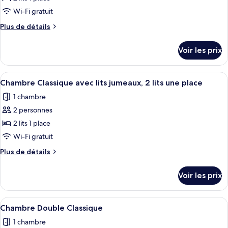
photos
pour
Wi-Fi gratuit
ce
Plus
Plus de détails
type
de
détails
de
Voir les prix
sur
chambre :
le
Classic
type
Afficher
Une chambre avec deux lits, un bureau 
4
Twin
de
Chambre Classique avec lits jumeaux, 2 lits une place
toutes
chambre
Room
1 chambre
Classic
les
Twin
2 personnes
photos
Room
pour
2 lits 1 place
ce
Wi-Fi gratuit
type
Plus
Plus de détails
de
de
chambre :
détails
Voir les prix
sur
Chambre
le
Classique
type
Afficher
Une chambre d’hôtel avec un lit, un bu
avec
8
de
Chambre Double Classique
toutes
chambre
lits
1 chambre
Chambre
les