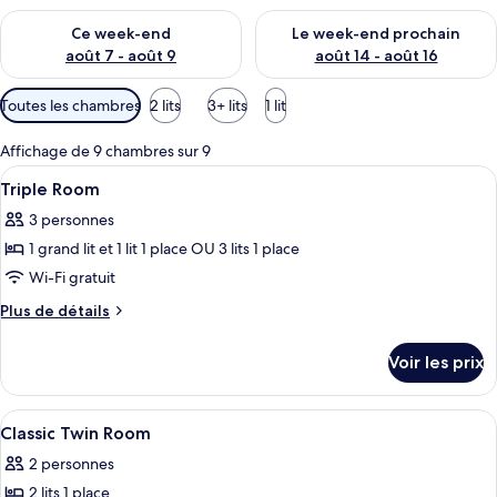
Vérifier la disponibilité pour ce week-end août 7 - août 9
Vérifier la disponibilité pour 
Ce week-end
Le week-end prochain
août 7 - août 9
août 14 - août 16
Filtres
Toutes les chambres
2 lits
3+ lits
1 lit
disponibles
pour
Affichage de 9 chambres sur 9
les
Afficher
Bureau, Wi-Fi gratuit, draps fournis
12
Triple Room
chambres
toutes
3 personnes
les
1 grand lit et 1 lit 1 place OU 3 lits 1 place
photos
pour
Wi-Fi gratuit
ce
Plus
Plus de détails
type
de
détails
de
Voir les prix
sur
chambre :
le
Triple
type
Afficher
Une chambre d’hôtel avec deux lits, u
4
Room
de
Classic Twin Room
toutes
chambre
2 personnes
Triple
les
Room
2 lits 1 place