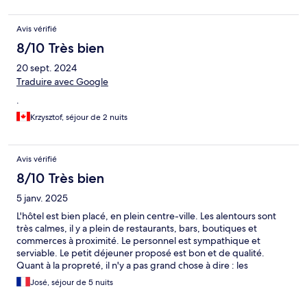
Avis vérifié
8/10 Très bien
20 sept. 2024
Traduire avec Google
.
Krzysztof, séjour de 2 nuits
Avis vérifié
8/10 Très bien
5 janv. 2025
L'hôtel est bien placé, en plein centre-ville. Les alentours sont
très calmes, il y a plein de restaurants, bars, boutiques et
commerces à proximité. Le personnel est sympathique et
serviable. Le petit déjeuner proposé est bon et de qualité.
Quant à la propreté, il n'y a pas grand chose à dire : les
chambres sont faites tous les jours (je ne sais pas ce qui s'est
José, séjour de 5 nuits
passé l'avant dernier jour, mais lorsque je suis rentré de ma visite
de la ville, vers 19h00, la chambre n'avait pas était faite).Sinon,