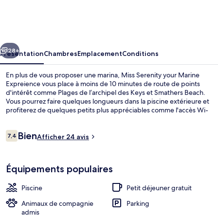
Serenity
your
Marine
cédent
Suivant
Expreience
28+
Présentation
Chambres
Emplacement
Conditions
En plus de vous proposer une marina, Miss Serenity your Marine
Expreience vous place à moins de 10 minutes de route de points
d'intérêt comme Plages de l’archipel des Keys et Smathers Beach.
Vous pourrez faire quelques longueurs dans la piscine extérieure et
profiterez de quelques petits plus appréciables comme l'accès Wi-
Fi et un petit déjeuner buffet proposé tous les jours, entre 04 h 00
et 11 h 30. En voiture depuis l'hébergement, il ne vous faudra qu'une
Avis
Bien
dizaine de minutes pour rejoindre des sites comme Duval Street et
7,4
Afficher 24 avis
7,4 sur 10
voyageurs
Ernest Hemingway Home and Museum.
Piscine extérieure
Équipements populaires
Piscine
Petit déjeuner gratuit
Animaux de compagnie
Parking
admis