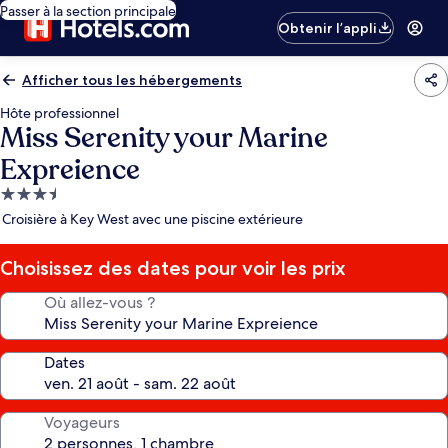
Passer à la section principale
Obtenir l’appli
Afficher tous les hébergements
Hôte professionnel
Miss Serenity your Marine
Expreience
Hébergement
3.5 étoiles
Croisière à Key West avec une piscine extérieure
Choisissez des dates pour voir les prix
Où allez-vous ?
Dates
Voyageurs