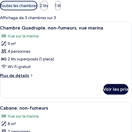
Filtres
Toutes les chambres
2 lits
1 lit
disponibles
pour
Affichage de 3 chambres sur 3
les
Afficher
Chambre Quadruple, non-fumeurs, vue 
2
Chambre Quadruple, non-fumeurs, vue marina
chambres
toutes
Vue sur la marina
les
9 m²
photos
pour
4 personnes
ce
2 lits superposés (1 place)
type
Wi-Fi gratuit
de
Plus
Plus de détails
chambre :
de
Chambre
détails
Voir les prix
sur
Quadruple,
le
non-
type
Afficher
Cabane, non-fumeurs | Wi-Fi gratuit, 
fumeurs,
3
de
Cabane, non-fumeurs
toutes
vue
chambre
Vue sur la marina
Chambre
les
marina
Quadruple,
8 m²
photos
non-
pour
2 personnes