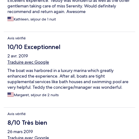
Excellent experience. Teddy was wonderful as well as the other
gentleman taking care of miss Serenity. Would definitely
recommend and return again. Awesome
Kathleen, séjour de 1 nuit
Avis vérifié
10/10 Exceptionnel
2 avr. 2019
Traduire avec Google
The boat was harbored in a luxury marina which greatly
enhanced the experience. After all, boats are tight
supplemental services like bath houses and swimming pool are
very helpful. Teddy the concierge/manager was wonderful.
Margaret, séjour de 2 nuits
Avis vérifié
8/10 Très bien
26 mars 2019
Traduire avec Google