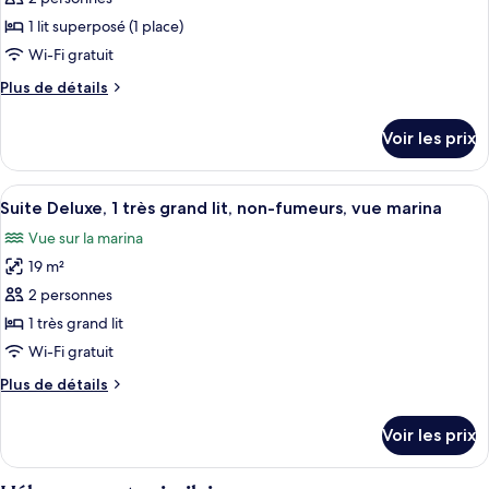
fumeurs,
ce
vue
1 lit superposé (1 place)
marina
type
Wi-Fi gratuit
de
Plus
Plus de détails
chambre :
de
Cabane,
détails
Voir les prix
sur
non-
le
fumeurs
type
Afficher
Suite Deluxe, 1 très grand lit, non-fum
4
de
Suite Deluxe, 1 très grand lit, non-fumeurs, vue marina
toutes
chambre
Vue sur la marina
Cabane,
les
non-
19 m²
photos
fumeurs
pour
2 personnes
ce
1 très grand lit
type
Wi-Fi gratuit
de
Plus
Plus de détails
chambre :
de
Suite
détails
Voir les prix
sur
Deluxe,
le
1
type