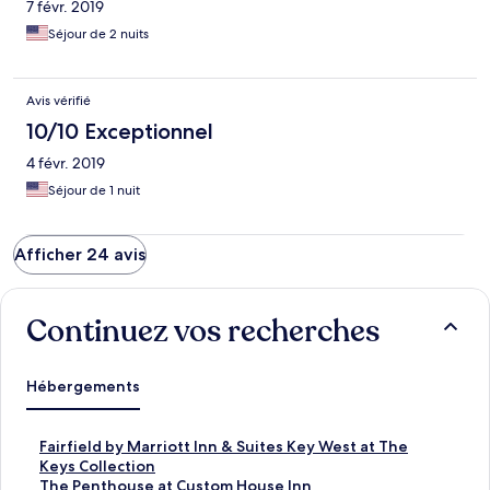
7 févr. 2019
Séjour de 2 nuits
Avis vérifié
10/10 Exceptionnel
4 févr. 2019
Séjour de 1 nuit
Afficher 24 avis
Continuez vos recherches
Hébergements
L
Fairfield by Marriott Inn & Suites Key West at The
i
Keys Collection
e
L
The Penthouse at Custom House Inn