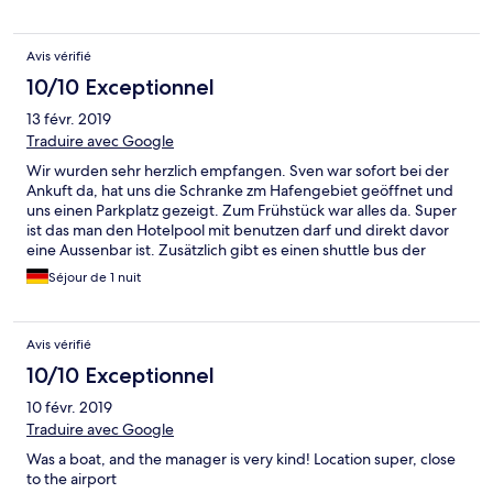
Avis vérifié
10/10 Exceptionnel
13 févr. 2019
Traduire avec Google
Wir wurden sehr herzlich empfangen. Sven war sofort bei der
Ankuft da, hat uns die Schranke zm Hafengebiet geöffnet und
uns einen Parkplatz gezeigt. Zum Frühstück war alles da. Super
ist das man den Hotelpool mit benutzen darf und direkt davor
eine Aussenbar ist. Zusätzlich gibt es einen shuttle bus der
einen jede volle Stunde kostenlos downtown nach key west in
Séjour de 1 nuit
die Altstadt bringt. (Und kostenlos zurück) Lohnt sich auf jeden
Fall wenn man preiswert Key West besichtigen will.
Avis vérifié
10/10 Exceptionnel
10 févr. 2019
Traduire avec Google
Was a boat, and the manager is very kind! Location super, close
to the airport