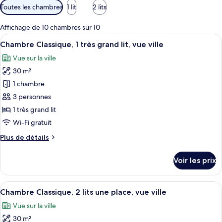
Filtres
Toutes les chambres
1 lit
2 lits
disponibles
pour
Affichage de 10 chambres sur 10
les
Afficher
Une chambre d’hôtel moderne avec un gr
8
Chambre Classique, 1 très grand lit, vue ville
chambres
toutes
Vue sur la ville
les
30 m²
photos
pour
1 chambre
ce
3 personnes
type
1 très grand lit
de
Wi-Fi gratuit
chambre :
Plus
Plus de détails
Chambre
de
Classique,
détails
Voir les prix
1
sur
le
très
type
Afficher
Une chambre d’hôtel avec deux lits, une
grand
7
de
Chambre Classique, 2 lits une place, vue ville
toutes
lit,
chambre
Vue sur la ville
Chambre
les
vue
Classique,
30 m²
photos
ville