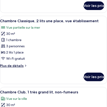
Classique,
détails
Voir les prix
1
sur
le
très
type
Afficher
Une chambre d’hôtel avec deux lits sim
grand
7
de
Chambre Classique, 2 lits une place, vue établissement
toutes
lit,
chambre
Vue partielle sur la mer
Chambre
les
vue
Classique,
30 m²
photos
établissement
1
pour
1 chambre
très
ce
grand
3 personnes
lit,
type
2 lits 1 place
vue
de
Wi-Fi gratuit
établissement
chambre :
Plus
Plus de détails
Chambre
de
Classique,
détails
Voir les prix
2
sur
le
lits
type
Afficher
Une chambre d’hôtel moderne avec un gr
une
7
de
Chambre Club, 1 très grand lit, non-fumeurs
toutes
place,
chambre
Vue sur la ville
Chambre
les
vue
Classique,
30 m²
photos
établissement