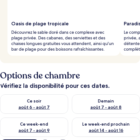
Oasis de plage tropicale
Paradis
Découvrez le sable doré dans ce complexe avec
Le comp
plage privée. Des cabanes, des serviettes et des
privée, 
chaises longues gratuites vous attendent, ainsi qu'un
détente.
bar de plage pour des boissons rafraîchissantes.
complète
Options de chambre
Vérifiez la disponibilité pour ces dates.
Vérifier la disponibilité pour ce soir août 6 - août 7
Vérifier la disponibilité pour 
Ce soir
Demain
août 6 - août 7
août 7 - août 8
Vérifier la disponibilité pour ce week-end août 7 - août 9
Vérifier la disponibilité pour 
Ce week-end
Le week-end prochain
août 7 - août 9
août 14 - août 16