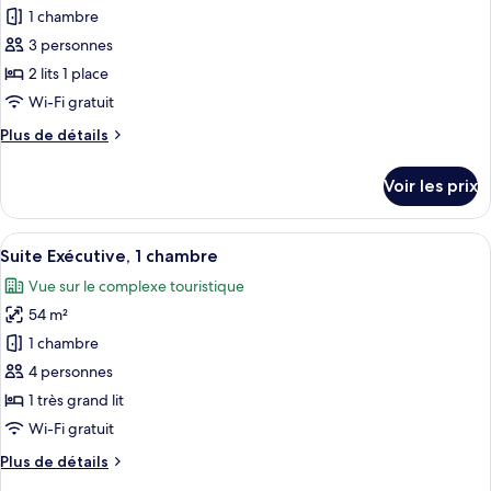
1
pour
1 chambre
très
ce
grand
3 personnes
lit,
type
2 lits 1 place
non-
de
Wi-Fi gratuit
fumeurs
chambre :
Plus
Plus de détails
Chambre
de
Club,
détails
Voir les prix
2
sur
le
lits
type
Afficher
Une chambre d’hôtel moderne avec un c
une
8
de
Suite Exécutive, 1 chambre
toutes
place,
chambre
Vue sur le complexe touristique
Chambre
les
vue
Club,
54 m²
photos
établissement
2
pour
1 chambre
lits
ce
une
4 personnes
place,
type
1 très grand lit
vue
de
Wi-Fi gratuit
établissement
chambre :
Plus
Plus de détails
Suite
de