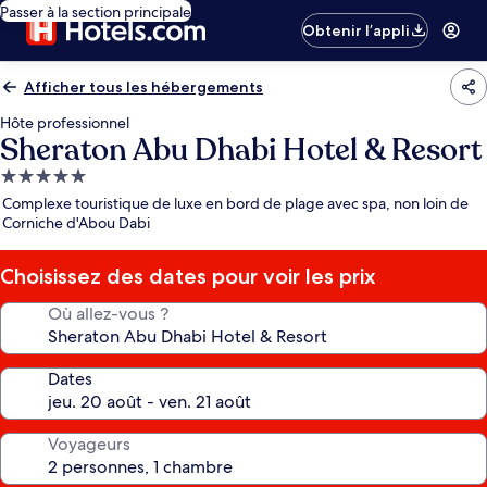
Passer à la section principale
Obtenir l’appli
Afficher tous les hébergements
Hôte professionnel
Sheraton Abu Dhabi Hotel & Resort
Hébergement
5.0 étoiles
Complexe touristique de luxe en bord de plage avec spa, non loin de
Corniche d'Abou Dabi
Choisissez des dates pour voir les prix
Où allez-vous ?
Dates
Voyageurs