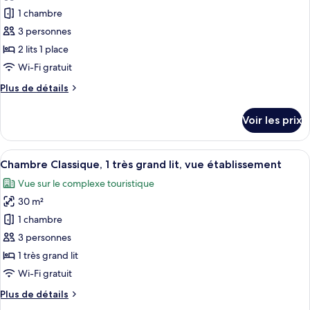
1
pour
1 chambre
très
ce
grand
3 personnes
lit,
type
2 lits 1 place
vue
de
Wi-Fi gratuit
ville
chambre :
Plus
Plus de détails
Chambre
de
Classique,
détails
Voir les prix
2
sur
le
lits
type
Afficher
Une chambre d’hôtel moderne dotée d’un
une
7
de
Chambre Classique, 1 très grand lit, vue établissement
toutes
place,
chambre
Vue sur le complexe touristique
Chambre
les
vue
Classique,
30 m²
photos
ville
2
pour
1 chambre
lits
ce
une
3 personnes
place,
type
1 très grand lit
vue
de
Wi-Fi gratuit
ville
chambre :
Plus
Plus de détails
Chambre
de