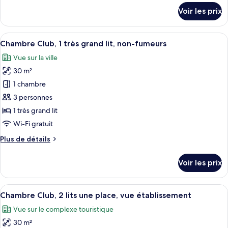
Club,
détails
Voir les prix
2
sur
le
lits
type
Afficher
Une chambre d’hôtel moderne dotée d’un
une
8
de
Chambre Club, 1 très grand lit, non-fumeurs
toutes
place
chambre
Vue sur la ville
Chambre
les
Club,
30 m²
photos
2
pour
1 chambre
lits
ce
une
3 personnes
place
type
1 très grand lit
de
Wi-Fi gratuit
chambre :
Plus
Plus de détails
Chambre
de
Club,
détails
Voir les prix
1
sur
le
très
type
Afficher
Une chambre d’hôtel avec deux lits, une
grand
8
de
Chambre Club, 2 lits une place, vue établissement
toutes
lit,
chambre
Vue sur le complexe touristique
Chambre
les
non-
Club,
30 m²
photos
fumeurs