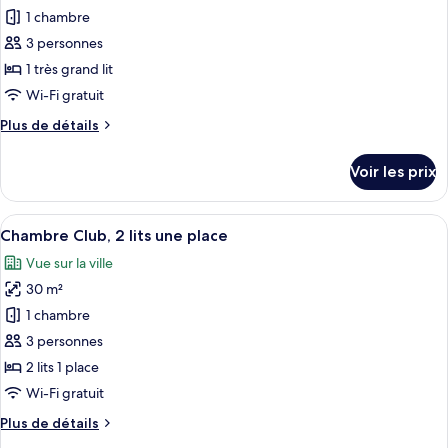
2
pour
1 chambre
lits
ce
une
3 personnes
place,
type
1 très grand lit
vue
de
Wi-Fi gratuit
établissement
chambre :
Plus
Plus de détails
Chambre
de
Club,
détails
Voir les prix
1
sur
le
très
type
Afficher
Une chambre d’hôtel avec deux lits, une
grand
7
de
Chambre Club, 2 lits une place
toutes
lit,
chambre
Vue sur la ville
Chambre
les
non-
Club,
30 m²
photos
fumeurs
1
pour
1 chambre
très
ce
grand
3 personnes
lit,
type
2 lits 1 place
non-
de
Wi-Fi gratuit
fumeurs
chambre :
Plus
Plus de détails
Chambre
de