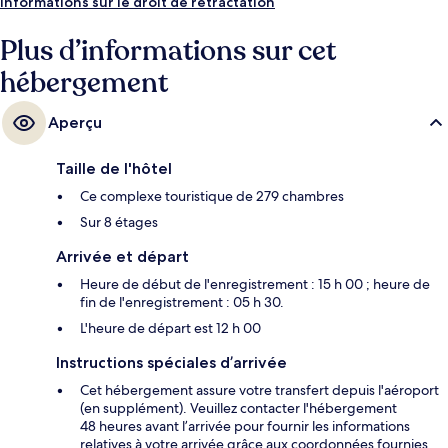
déjeuner, le déjeuner et le dîner. Ce complexe touristique de luxe abrite
Informations sur le droit de rétractation
en outre un bar en bord de piscine, une salle de fitness ouverte 24 h/24
et un sauna. Les autres voyageurs adorent le personnel attentionné.
Plus d’informations sur cet
hébergement
Aperçu
Taille de l'hôtel
Ce complexe touristique de 279 chambres
Sur 8 étages
Arrivée et départ
Heure de début de l'enregistrement : 15 h 00 ; heure de
fin de l'enregistrement : 05 h 30.
L'heure de départ est 12 h 00
Instructions spéciales d’arrivée
Cet hébergement assure votre transfert depuis l'aéroport
(en supplément). Veuillez contacter l'hébergement
48 heures avant l’arrivée pour fournir les informations
relatives à votre arrivée grâce aux coordonnées fournies