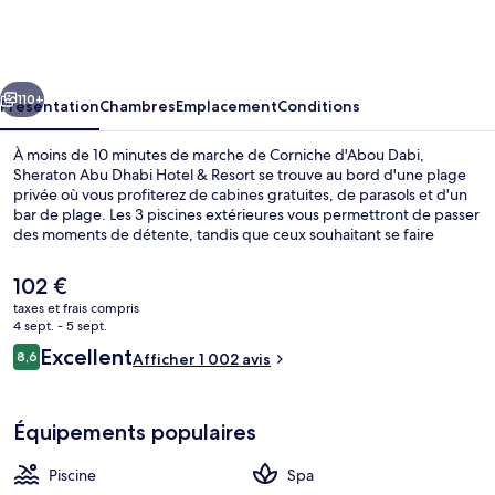
Abu
Dhabi
Hotel
cédent
Suivant
&
110+
Présentation
Chambres
Emplacement
Conditions
Resort
À moins de 10 minutes de marche de Corniche d'Abou Dabi,
Sheraton Abu Dhabi Hotel & Resort se trouve au bord d'une plage
privée où vous profiterez de cabines gratuites, de parasols et d'un
bar de plage. Les 3 piscines extérieures vous permettront de passer
des moments de détente, tandis que ceux souhaitant se faire
chouchouter pourront profiter des dépresso-massages, des soins
du visage et des soins de réflexologie. L'établissement Flavours
Le
102 €
Restaurant, l'un des 5 restaurants, sert des spécialités Cuisine
prix
taxes et frais compris
internationale et est ouvert pour le petit déjeuner, le déjeuner et le
actuel
4 sept. - 5 sept.
dîner. Ce complexe touristique de luxe abrite en outre un bar en
Plage privée, cabines gratuites, chaise
est
Avis
bord de piscine, une salle de fitness ouverte 24 h/24 et un sauna.
Excellent
8,6
Afficher 1 002 avis
de
8,6 sur 10
Les autres voyageurs adorent le personnel attentionné.
voyageurs
102 €.
Équipements populaires
Piscine
Spa