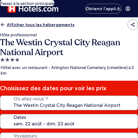
Passer à la section principale
Obtenir l’appli
Afficher tous les hébergements
Hôte professionnel
The Westin Crystal City Reagan
National Airport
Hébergement
4.0 étoiles
Hôtel avec un restaurant - Arlington National Cemetery (cimetière) à 2
km
Choisissez des dates pour voir les prix
Où allez-vous ?
Dates
Voyageurs