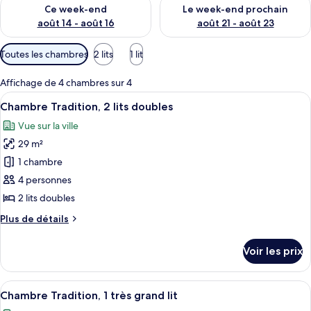
Vérifier la disponibilité pour ce week-end août 14 - août 16
Vérifier la disponibilité pour
Ce week-end
Le week-end prochain
août 14 - août 16
août 21 - août 23
Filtres
Toutes les chambres
2 lits
1 lit
disponibles
pour
Affichage de 4 chambres sur 4
les
Afficher
Une chambre d’hôtel avec deux lits, un
16
Chambre Tradition, 2 lits doubles
chambres
toutes
Vue sur la ville
les
29 m²
photos
pour
1 chambre
ce
4 personnes
type
2 lits doubles
de
Plus
Plus de détails
chambre :
de
Chambre
détails
Voir les prix
sur
Tradition,
le
2
type
Afficher
Une chambre d’hôtel comprenant un lit,
lits
12
de
Chambre Tradition, 1 très grand lit
toutes
doubles
chambre