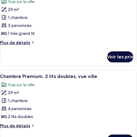
Vue sur la ville
Chambre
les
Tradition,
29 m²
photos
2
pour
1 chambre
lits
ce
doubles
3 personnes
type
1 très grand lit
de
Plus
Plus de détails
chambre :
de
Chambre
détails
Voir les prix
sur
Tradition,
le
1
type
Afficher
Une chambre d’hôtel avec deux lits, un 
très
15
de
Chambre Premium, 2 lits doubles, vue ville
toutes
grand
chambre
Vue sur la ville
Chambre
les
lit
Tradition,
29 m²
photos
1
pour
1 chambre
très
ce
grand
4 personnes
lit
type
2 lits doubles
de
Plus
Plus de détails
chambre :
de
Chambre
détails