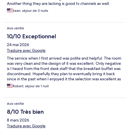
Another thing they are lacking is good tv channels as well.
Sean, séjour de 3 nuits
Avis vérifié
10/10 Exceptionnel
24 mai 2026
Traduire avec Google
The service when I first arrived was polite and helpful. The room
was very clean and the design of it was excellent. Only negative
is I heard from the front desk staff that the breakfast buffet was
discontinued. Hopefully they plan to eventually bring it back
since in the past when I enjoyed it the selection was excellent as
well as the taste of all items. Overall though I enjoyed my stay
Robert, séjour de 1 nuit
and will be planning on staying here again.
Avis vérifié
8/10 Très bien
8 mars 2026
Traduire avec Google