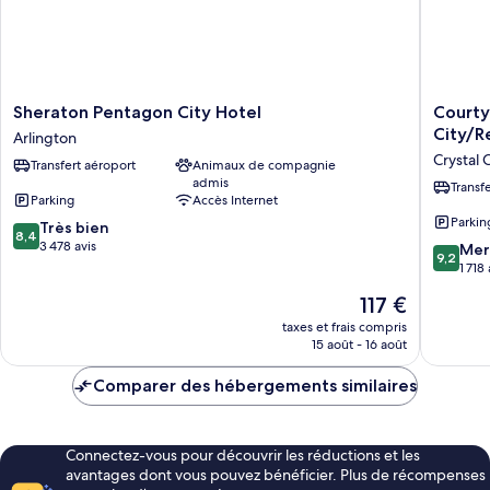
grand
lit,
vue
ville
Sheraton
Courtya
Sheraton Pentagon City Hotel
Courty
Pentagon
by
City/R
Arlington
City
Marriott
Crystal C
Transfert aéroport
Animaux de compagnie
Hotel
Arlingto
admis
Arlington
Crystal
Transf
Parking
Accès Internet
City/Re
Parkin
8.4
Très bien
National
8,4
sur
3 478 avis
Crystal
9.2
Mer
9,2
10,
City
sur
1 718 
Très
10,
Le
117 €
bien,
Merveill
nouveau
3 478 avis
1 718 avis
taxes et frais compris
prix
15 août - 16 août
est
de
Comparer des hébergements similaires
117 €
Connectez-vous pour découvrir les réductions et les
avantages dont vous pouvez bénéficier. Plus de récompenses