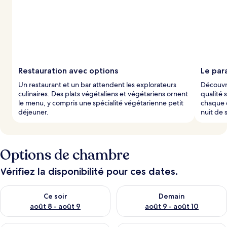
Restauration avec options
Le par
Un restaurant et un bar attendent les explorateurs
Découvre
culinaires. Des plats végétaliens et végétariens ornent
qualité 
le menu, y compris une spécialité végétarienne petit
chaque 
déjeuner.
nuit de 
Options de chambre
Vérifiez la disponibilité pour ces dates.
Vérifier la disponibilité pour ce soir août 8 - août 9
Vérifier la disponibilité pour 
Ce soir
Demain
août 8 - août 9
août 9 - août 10