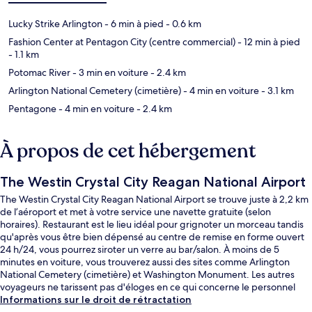
Lucky Strike Arlington
- 6 min à pied
- 0.6 km
Fashion Center at Pentagon City (centre commercial)
- 12 min à pied
- 1.1 km
Potomac River
- 3 min en voiture
- 2.4 km
Arlington National Cemetery (cimetière)
- 4 min en voiture
- 3.1 km
Pentagone
- 4 min en voiture
- 2.4 km
À propos de cet hébergement
The Westin Crystal City Reagan National Airport
The Westin Crystal City Reagan National Airport se trouve juste à 2,2 km
de l’aéroport et met à votre service une navette gratuite (selon
horaires). Restaurant est le lieu idéal pour grignoter un morceau tandis
qu'après vous être bien dépensé au centre de remise en forme ouvert
24 h/24, vous pourrez siroter un verre au bar/salon. À moins de 5
minutes en voiture, vous trouverez aussi des sites comme Arlington
National Cemetery (cimetière) et Washington Monument. Les autres
voyageurs ne tarissent pas d'éloges en ce qui concerne le personnel
attentionné et l'emplacement. L'hébergement se situe à une très courte
Informations sur le droit de rétractation
distance à pied des transports publics : Station de métro Crystal City se