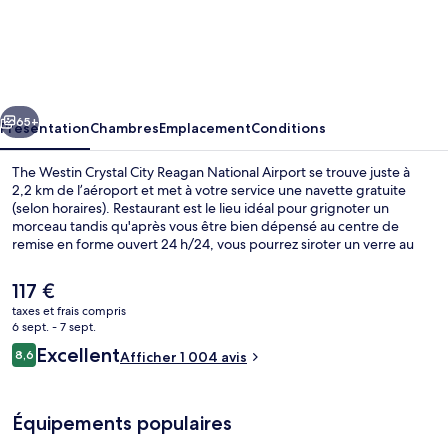
The
Westin
Crystal
City
cédent
Suivant
Reagan
65+
Présentation
Chambres
Emplacement
Conditions
National
The Westin Crystal City Reagan National Airport se trouve juste à
Airport
2,2 km de l’aéroport et met à votre service une navette gratuite
(selon horaires). Restaurant est le lieu idéal pour grignoter un
morceau tandis qu'après vous être bien dépensé au centre de
remise en forme ouvert 24 h/24, vous pourrez siroter un verre au
bar/salon. À moins de 5 minutes en voiture, vous trouverez aussi des
sites comme Arlington National Cemetery (cimetière) et Washington
Le
117 €
Monument. Les autres voyageurs ne tarissent pas d'éloges en ce qui
prix
taxes et frais compris
concerne le personnel attentionné et l'emplacement.
actuel
6 sept. - 7 sept.
L'hébergement se situe à une très courte distance à pied des
Repas de petit déjeuner
est
Avis
transports publics : Station de métro Crystal City se trouve à 3 min et
Excellent
8,6
Afficher 1 004 avis
de
8,6 sur 10
Station de métro Pentagon City, à 13 min.
voyageurs
117 €.
Équipements populaires