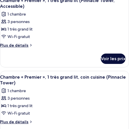
»
Chambre « Premier », 1 très grand lit (Pinnacle Tower,
toutes
chambre
avec
Accessible)
Chambre
les
lits
1 chambre
«
photos
jumeaux,
Premier
3 personnes
pour
»
2
1 très grand lit
ce
avec
lits
lits
type
Wi-Fi gratuit
doubles
jumeaux,
de
Plus
Plus de détails
(Pinnacle
2
chambre :
de
lits
Tower)
détails
Chambre
doubles
Voir les prix
sur
(Pinnacle
«
le
Tower)
Premier
type
Afficher
Une chambre d’hôtel avec un grand lit,
8
»,
de
Chambre « Premier », 1 très grand lit, coin cuisine (Pinnacle
toutes
chambre
1
Tower)
Chambre
les
très
1 chambre
«
photos
grand
Premier
3 personnes
pour
»,
lit
1 très grand lit
ce
1
(Pinnacle
très
type
Wi-Fi gratuit
Tower,
grand
de
Plus
Plus de détails
Accessible)
lit
chambre :
de
(Pinnacle