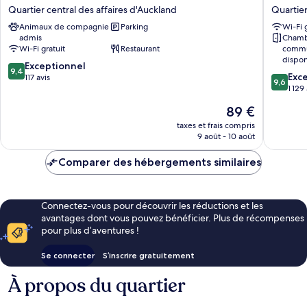
RED
Grand
Quartier central des affaires d'Auckland
Quartier
Auckland
Chancell
Animaux de compagnie
Parking
Wi-Fi 
Quartier
Aucklan
admis
Chamb
central
Quartier
Wi-Fi gratuit
Restaurant
commu
des
central
dispon
9.4
affaires
Exceptionnel
des
9,4
9.6
Exc
sur
d'Auckland
117 avis
affaires
9,6
sur
1 129
10,
d'Auckl
10,
Exceptionnel,
Le
89 €
Exceptio
117 avis
nouveau
1 129 avi
taxes et frais compris
prix
9 août - 10 août
est
de
Comparer des hébergements similaires
89 €
Connectez-vous pour découvrir les réductions et les
avantages dont vous pouvez bénéficier. Plus de récompenses
pour plus d’aventures !
Se connecter
S’inscrire gratuitement
À propos du quartier