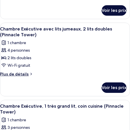
de
de
chambre :
détails
Voir les prix
sur
Chambre
le
Supérieure,
type
Afficher
Une cuisine moderne dotée d’un îlot cen
1
9
de
Chambre Exécutive avec lits jumeaux, 2 lits doubles
toutes
chambre
très
(Pinnacle Tower)
Chambre
les
grand
1 chambre
Supérieure,
photos
lit
1
4 personnes
pour
(Accessible)
très
2 lits doubles
ce
grand
lit
type
Wi-Fi gratuit
(Accessible)
de
Plus
Plus de détails
chambre :
de
détails
Chambre
Voir les prix
sur
Exécutive
le
avec
type
Afficher
Une chambre d’hôtel moderne dotée d’un
10
lits
de
Chambre Exécutive, 1 très grand lit, coin cuisine (Pinnacle
toutes
chambre
jumeaux,
Tower)
Chambre
les
2
1 chambre
Exécutive
photos
lits
avec
3 personnes
pour