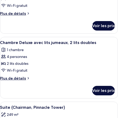
type
Wi-Fi gratuit
de
Plus
Plus de détails
chambre :
de
Chambre
détails
Voir les prix
sur
Supérieure
le
avec
type
Afficher
Une chambre d’hôtel avec deux lits, un 
lits
7
de
Chambre Deluxe avec lits jumeaux, 2 lits doubles
toutes
jumeaux,
chambre
1 chambre
Chambre
les
2
Supérieure
4 personnes
photos
lits
avec
pour
2 lits doubles
doubles
lits
ce
jumeaux,
Wi-Fi gratuit
2
type
Plus
Plus de détails
lits
de
de
doubles
chambre :
détails
Voir les prix
sur
Chambre
le
Deluxe
type
Afficher
Un salon moderne avec un grand canapé
avec
10
de
Suite (Chairman, Pinnacle Tower)
toutes
chambre
lits
249 m²
Chambre
les