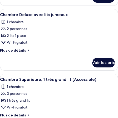
Junior,
le
coin
type
Afficher
Une chambre d’hôtel avec deux lits, un
cuisine
6
de
Chambre Deluxe avec lits jumeaux
toutes
(Pinnacle
chambre
1 chambre
Suite
les
Tower)
Junior,
2 personnes
photos
coin
pour
2 lits 1 place
cuisine
ce
(Pinnacle
Wi-Fi gratuit
Tower)
type
Plus
Plus de détails
de
de
chambre :
détails
Voir les prix
sur
Chambre
le
Deluxe
type
Afficher
Une chambre d’hôtel avec un grand lit,
avec
7
de
Chambre Supérieure, 1 très grand lit (Accessible)
toutes
chambre
lits
1 chambre
Chambre
les
jumeaux
Deluxe
3 personnes
photos
avec
pour
1 très grand lit
lits
ce
jumeaux
Wi-Fi gratuit
type
Plus
Plus de détails