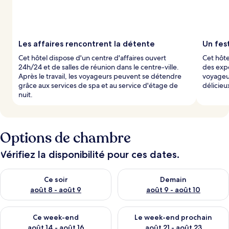
Les affaires rencontrent la détente
Un fest
Cet hôtel dispose d'un centre d'affaires ouvert
Cet hôte
24h/24 et de salles de réunion dans le centre-ville.
des expé
Après le travail, les voyageurs peuvent se détendre
voyageu
grâce aux services de spa et au service d'étage de
délicieu
nuit.
Options de chambre
Vérifiez la disponibilité pour ces dates.
Vérifier la disponibilité pour ce soir août 8 - août 9
Vérifier la disponibilité pour 
Ce soir
Demain
août 8 - août 9
août 9 - août 10
Vérifier la disponibilité pour ce week-end août 14 - août 16
Vérifier la disponibilité pour
Ce week-end
Le week-end prochain
août 14 - août 16
août 21 - août 23