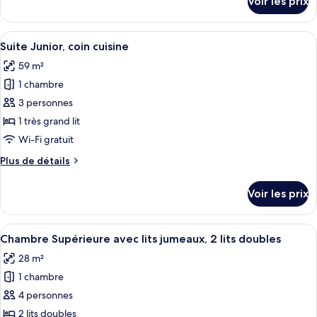
Voir les prix
sur
Suite
le
Exécutive
type
Afficher
Une chambre d’hôtel avec un grand lit
(Pinnacle
9
de
Suite Junior, coin cuisine
toutes
chambre
Tower)
59 m²
Suite
les
Exécutive
1 chambre
photos
(Pinnacle
pour
3 personnes
Tower)
ce
1 très grand lit
type
Wi-Fi gratuit
de
Plus
Plus de détails
chambre :
de
Suite
détails
Voir les prix
sur
Junior,
le
coin
type
Afficher
Une chambre d’hôtel avec deux lits, un 
cuisine
5
de
Chambre Supérieure avec lits jumeaux, 2 lits doubles
toutes
chambre
28 m²
Suite
les
Junior,
1 chambre
photos
coin
pour
4 personnes
cuisine
ce
2 lits doubles