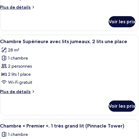
de
Plus
Plus de détails
chambre :
de
Chambre
détails
Voir les prix
sur
Supérieure,
le
1
type
Afficher
Une chambre d’hôtel avec deux lits, un
très
6
de
Chambre Supérieure avec lits jumeaux, 2 lits une place
toutes
grand
chambre
28 m²
Chambre
les
lit
Supérieure,
1 chambre
photos
1
pour
2 personnes
très
ce
grand
2 lits 1 place
lit
type
Wi-Fi gratuit
de
Plus
Plus de détails
chambre :
de
Chambre
détails
Voir les prix
sur
Supérieure
le
avec
type
Afficher
Une chambre d’hôtel moderne avec un gr
lits
8
de
Chambre « Premier », 1 très grand lit (Pinnacle Tower)
toutes
jumeaux,
chambre
1 chambre
Chambre
les
2