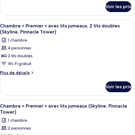
détails
Chambre
Tower,
Voir les prix
sur
Accessible)
«
le
Premier
type
Afficher
Une chambre d’hôtel avec deux lits, un
10
»,
de
Chambre « Premier » avec lits jumeaux, 2 lits doubles
toutes
chambre
1
(Skyline, Pinnacle Tower)
Chambre
les
très
1 chambre
«
photos
grand
Premier
4 personnes
pour
»,
lit,
2 lits doubles
ce
1
coin
très
type
Wi-Fi gratuit
cuisine
grand
de
Plus
Plus de détails
(Pinnacle
lit,
chambre :
de
coin
Tower)
détails
Chambre
cuisine
Voir les prix
sur
(Pinnacle
«
le
Tower)
Premier
type
Afficher
Une chambre d’hôtel avec deux lits, un
8
»
de
Chambre « Premier » avec lits jumeaux (Skyline, Pinnacle
toutes
chambre
avec
Tower)
Chambre
les
lits
1 chambre
«
photos
jumeaux,
Premier
2 personnes
pour
»
2