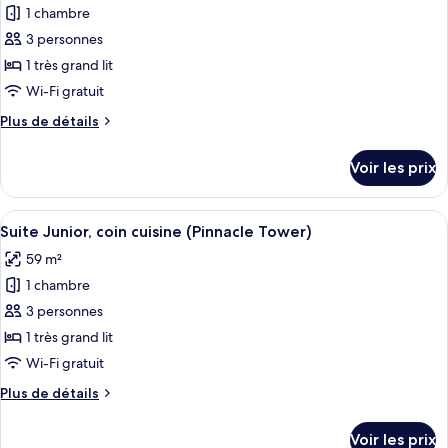
jumeaux,
Deluxe
1 chambre
photos
2
avec
pour
3 personnes
lits
lits
ce
jumeaux,
1 très grand lit
doubles
2
type
Wi-Fi gratuit
lits
de
doubles
Plus
Plus de détails
chambre :
de
Suite
détails
Voir les prix
sur
(Chairman,
le
Pinnacle
type
Afficher
Une chambre d’hôtel moderne avec vue s
Tower)
7
de
Suite Junior, coin cuisine (Pinnacle Tower)
toutes
chambre
59 m²
Suite
les
(Chairman,
1 chambre
photos
Pinnacle
pour
3 personnes
Tower)
ce
1 très grand lit
type
Wi-Fi gratuit
de
Plus
Plus de détails
chambre :
de
Suite
détails
Voir les prix
sur