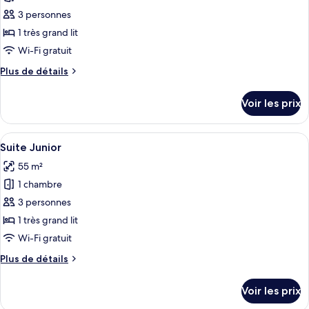
pour
3 personnes
ce
1 très grand lit
type
Wi-Fi gratuit
de
Plus
Plus de détails
chambre :
de
Suite,
détails
Voir les prix
sur
1
le
chambre
type
Afficher
Une chambre d’hôtel avec un grand lit
9
de
Suite Junior
toutes
chambre
55 m²
Suite,
les
1
1 chambre
photos
chambre
pour
3 personnes
ce
1 très grand lit
type
Wi-Fi gratuit
de
Plus
Plus de détails
chambre :
de
Suite
détails
Voir les prix
sur
Junior
le