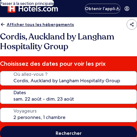
Passer à la section principale
Obtenir l’appli
Afficher tous les hébergements
Cordis, Auckland by Langham
Hospitality Group
Choisissez des dates pour voir les prix
Où allez-vous ?
Dates
Voyageurs
Rechercher