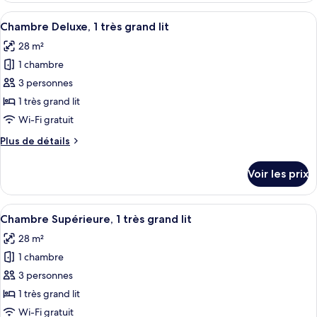
type
Afficher
Une chambre d’hôtel avec un grand lit, 
6
de
Chambre Deluxe, 1 très grand lit
toutes
chambre
28 m²
Suite
les
Junior
1 chambre
photos
pour
3 personnes
ce
1 très grand lit
type
Wi-Fi gratuit
de
Plus
Plus de détails
chambre :
de
Chambre
détails
Voir les prix
sur
Deluxe,
le
1
type
Afficher
Une chambre d’hôtel avec un grand lit
très
7
de
Chambre Supérieure, 1 très grand lit
toutes
grand
chambre
28 m²
Chambre
les
lit
Deluxe,
1 chambre
photos
1
pour
3 personnes
très
ce
grand
1 très grand lit
lit
type
Wi-Fi gratuit