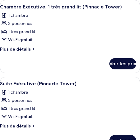
Afficher
Une cuisine moderne dotée d’un îlot cen
8
»,
de
Chambre Exécutive, 1 très grand lit (Pinnacle Tower)
toutes
chambre
1
1 chambre
Chambre
les
très
«
3 personnes
photos
grand
Premier
pour
1 très grand lit
»,
lit
ce
1
Wi-Fi gratuit
(Skyline,
très
type
Pinnacle
Plus
Plus de détails
grand
de
de
Tower)
lit
chambre :
détails
(Skyline,
Voir les prix
sur
Chambre
Pinnacle
le
Tower)
Exécutive,
type
Afficher
Une chambre d’hôtel moderne, dotée d’
1
7
de
Suite Exécutive (Pinnacle Tower)
toutes
chambre
très
1 chambre
Chambre
les
grand
Exécutive,
3 personnes
photos
lit
1
pour
1 très grand lit
(Pinnacle
très
ce
grand
Wi-Fi gratuit
Tower)
lit
type
Plus
Plus de détails
(Pinnacle
de
de
Tower)
chambre :
détails