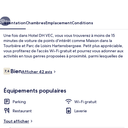
VEC
cédent
Suivant
16+
Présentation
Chambres
Emplacement
Conditions
Une fois dans Hotel DH VEC, vous vous trouverez à moins de 15
minutes de voiture de points d'intérêt comme Maison dans la
Tourbière et Parc de Loisirs Hartensbergsee. Petit plus appréciable,
vous profiterez de l'accès Wi-Fi gratuit et pourrez vous adonner aux
activités en tous genres proposées à proximité, parmi lesquelles de
la randonnée à pied ou à vélo.
Avis
Bien
7,4
Afficher 42 avis
7,4 sur 10
voyageurs
Petit déjeuner buffet servi tous les j
Équipements populaires
Parking
Wi-Fi gratuit
Restaurant
Laverie
Tout afficher