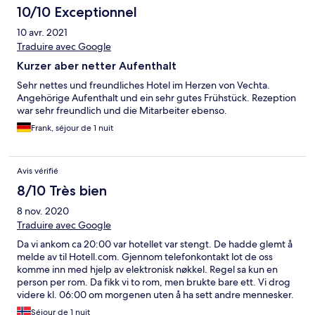
10/10 Exceptionnel
10 avr. 2021
Traduire avec Google
Kurzer aber netter Aufenthalt
Sehr nettes und freundliches Hotel im Herzen von Vechta.
Angehörige Aufenthalt und ein sehr gutes Frühstück. Rezeption
war sehr freundlich und die Mitarbeiter ebenso.
Frank, séjour de 1 nuit
Avis vérifié
8/10 Très bien
8 nov. 2020
Traduire avec Google
Da vi ankom ca 20:00 var hotellet var stengt. De hadde glemt å
melde av til Hotell.com. Gjennom telefonkontakt lot de oss
komme inn med hjelp av elektronisk nøkkel. Regel sa kun en
person per rom. Da fikk vi to rom, men brukte bare ett. Vi drog
videre kl. 06:00 om morgenen uten å ha sett andre mennesker.
Ingen fare for Corona smitte. De hjalp oss ut av en knipe. Det var
Séjour de 1 nuit