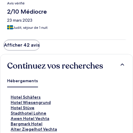
Avis vérifié
2/10 Médiocre
23 mars 2023
Judit, séjour de 1 nuit
Afficher 42 avis
Continuez vos recherches
Hébergements
L
Hotel Schäfers
i
L
Hotel Wiesengrund
e
i
L
Hotel Stüve
n
e
i
L
Stadthotel Lohne
o
n
e
i
L
Awen Hotel Vechta
u
o
n
e
i
L
Bergmark Hotel
v
u
o
n
e
i
L
Alter Ziegelhof Vechta