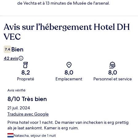
de Vechta et à 13 minutes de Musée de l'arsenal.
Avis sur l’hébergement Hotel DH
Avis
VEC
Bien
7,4
42 avis
8,2
8,0
8,0
Propreté
Emplacement
Personnel et service
Avis
Avis vérifié
8/10 Très bien
21 juil. 2024
Traduire avec Google
Prima hotel voor 1 nacht. De manier van inchecken is erg prettig
als je laat aankomt. Kamer is erg ruim.
Natascha, séjour de 1 nuit