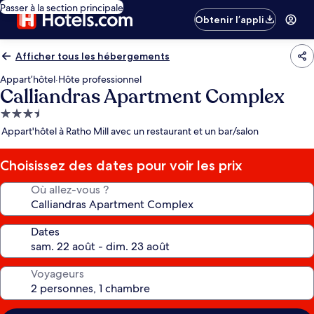
Passer à la section principale
Obtenir l’appli
Afficher tous les hébergements
Appart’hôtel
·
Hôte professionnel
Calliandras Apartment Complex
Hébergement
3.5 étoiles
Appart'hôtel à Ratho Mill avec un restaurant et un bar/salon
Choisissez des dates pour voir les prix
Où allez-vous ?
Dates
Voyageurs