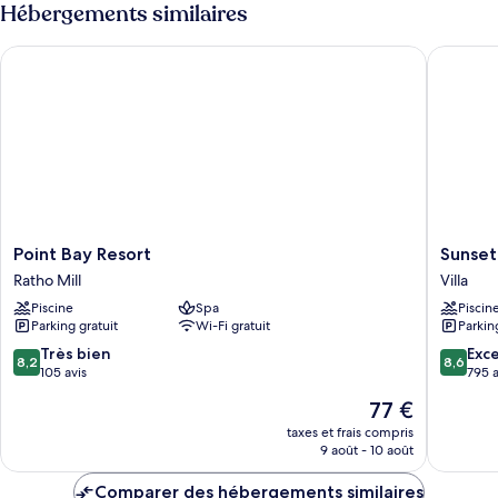
type
Hébergements similaires
de
chambre
Point Bay Resort
Sunset S
Chambre
Simple
Standard
Point
Sunset
Point Bay Resort
Sunset
Bay
Shores
Ratho Mill
Villa
Resort
Beach
Piscine
Spa
Piscin
Ratho
Hotel
Parking gratuit
Wi-Fi gratuit
Parkin
Mill
Villa
8.2
8.6
Très bien
Exce
8,2
8,6
sur
sur
105 avis
795 a
10,
10,
Le
77 €
Très
Excellen
nouveau
bien,
795 avis
taxes et frais compris
prix
9 août - 10 août
105 avis
est
de
Comparer des hébergements similaires