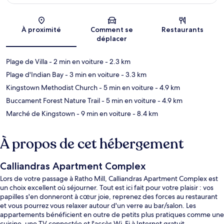
Carte
À proximité
Comment se
Restaurants
déplacer
Plage de Villa
- 2 min en voiture
- 2.3 km
Plage d'Indian Bay
- 3 min en voiture
- 3.3 km
Kingstown Methodist Church
- 5 min en voiture
- 4.9 km
Buccament Forest Nature Trail
- 5 min en voiture
- 4.9 km
Marché de Kingstown
- 9 min en voiture
- 8.4 km
À propos de cet hébergement
Calliandras Apartment Complex
Lors de votre passage à Ratho Mill, Calliandras Apartment Complex est
un choix excellent où séjourner. Tout est ici fait pour votre plaisir : vos
papilles s'en donneront à cœur joie, reprenez des forces au restaurant
et vous pourrez vous relaxer autour d'un verre au bar/salon. Les
appartements bénéficient en outre de petits plus pratiques comme une
cuisine, une TV connectée et l'accès Wi-Fi à Internet gratuit.