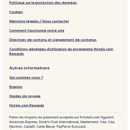
i
Politique sur la protection des données
n
Cookies
e
s
Mentions légales / Nous contacter
b
y
Comment fonctionne notre site
I
H
Directives de contenu et signalement de contenus
G
Conditions générales d’utilisation du programme Hotels.com
Rewards
Autres informations
Qui sommes-nous ?
Emplois
Guides de voyage
Hotels.com Rewards
Parmi les moyens de paiement acceptés sur fr.hotels.com figurent :
American Express, Diner’s Club International, Mastercard, Visa, Visa
Electron, CartaSi, Carte Bleue, PayPal et Eurocard.