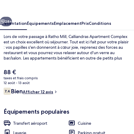
Complex
cédent
Suivant
28+
Présentation
Équipements
Emplacement
Prix
Conditions
Lors de votre passage à Ratho Mill, Calliandras Apartment Complex
est un choix excellent où séjourner. Tout est ici fait pour votre plaisir
: vos papilles s'en donneront à cœur joie, reprenez des forces au
restaurant et vous pourrez vous relaxer autour d'un verre au
bar/salon. Les appartements bénéficient en outre de petits plus
pratiques comme une cuisine, une TV connectée et l'accès Wi-Fi à
Internet gratuit.
Le
88 €
prix
taxes et frais compris
actuel
12 août - 13 août
Appartement Luxe, 1 chambre, balcon 
est
Avis
Bien
7,4
Afficher 12 avis
de
7,4 sur 10
voyageurs
88 €.
Équipements populaires
Transfert aéroport
Cuisine
Laverie
Parking gratuit