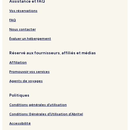
Assistance et FAQ
C
n
r
s
n
o
l
t
i
&
a
t
Vos réservations
u
s
n
S
e
b
a
u
l
FAQ
i
t
Nous contacter
e
s
Évaluer un hébergement
S
t
Réservé aux fournisseurs, affiliés et médias
.
V
Affiliation
i
n
Promouvoir vos services
c
e
Agents de voyages
n
t
Politiques
-
G
Conditions générales d’utilisation
r
e
Conditions Générales d’Utilisation d’Abritel
n
a
Accessibilité
d