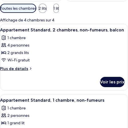
Filtres
Toutes les chambres
2 lits
1 lit
disponibles
pour
Affichage de 4 chambres sur 4
les
Afficher
Appartement Standard, 2 chambres, non
8
Appartement Standard, 2 chambres, non-fumeurs, balcon
chambres
toutes
1 chambre
les
4 personnes
photos
pour
2 grands lits
ce
Wi-Fi gratuit
type
Plus
Plus de détails
de
de
chambre :
détails
Voir les prix
sur
Appartement
le
Standard,
type
Afficher
Un salon avec un canapé noir, des cous
2
5
de
Appartement Standard, 1 chambre, non-fumeurs
toutes
chambre
chambres,
1 chambre
Appartement
les
non-
Standard,
2 personnes
photos
fumeurs,
2
pour
1 grand lit
balcon
chambres,