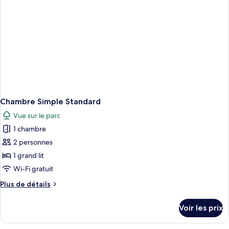
1
chambre,
balcon
Chambre Simple Standard
Vue sur le parc
1 chambre
2 personnes
1 grand lit
Wi-Fi gratuit
Plus
Plus de détails
de
détails
Voir les prix
sur
le