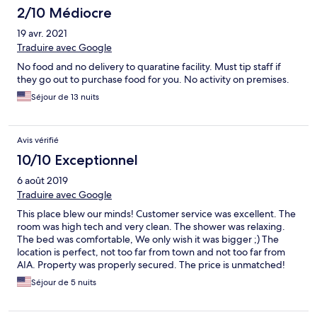
2/10 Médiocre
19 avr. 2021
Traduire avec Google
No food and no delivery to quaratine facility. Must tip staff if
they go out to purchase food for you. No activity on premises.
Séjour de 13 nuits
Avis vérifié
10/10 Exceptionnel
6 août 2019
Traduire avec Google
This place blew our minds! Customer service was excellent. The
room was high tech and very clean. The shower was relaxing.
The bed was comfortable, We only wish it was bigger ;) The
location is perfect, not too far from town and not too far from
AIA. Property was properly secured. The price is unmatched!
We came not knowing what to expect but we were completely
Séjour de 5 nuits
blown away, and left with heavy hearts. Would 100%
recommend.