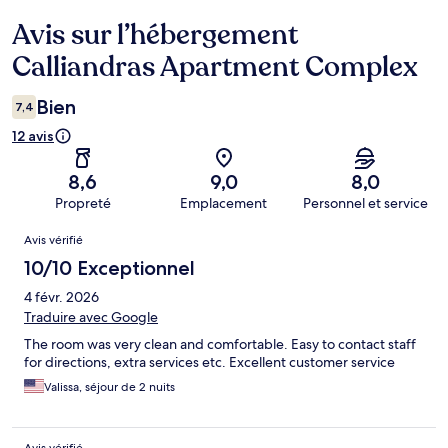
Avis sur l’hébergement
Avis
Calliandras Apartment Complex
Bien
7,4
12 avis
8,6
9,0
8,0
Propreté
Emplacement
Personnel et service
Avis
Avis vérifié
10/10 Exceptionnel
4 févr. 2026
Traduire avec Google
The room was very clean and comfortable. Easy to contact staff
for directions, extra services etc. Excellent customer service
Valissa, séjour de 2 nuits