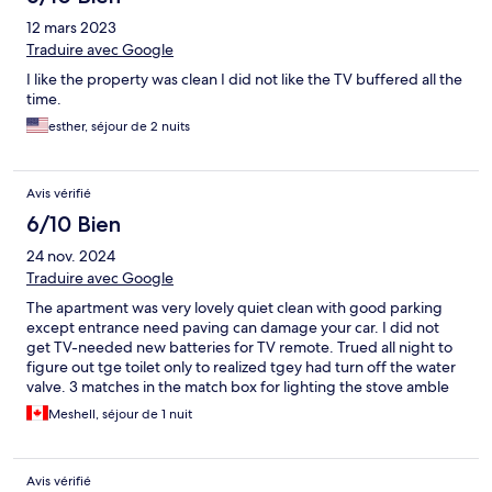
12 mars 2023
Traduire avec Google
I like the property was clean I did not like the TV buffered all the
time.
esther, séjour de 2 nuits
Avis vérifié
6/10 Bien
24 nov. 2024
Traduire avec Google
The apartment was very lovely quiet clean with good parking
except entrance need paving can damage your car. I did not
get TV-needed new batteries for TV remote. Trued all night to
figure out tge toilet only to realized tgey had turn off the water
valve. 3 matches in the match box for lighting the stove amble
check much be done at all times to ensure all needs are met
Meshell, séjour de 1 nuit
even tho their were small matters and a one night visit. I enjoyed
my stay. I will stay again.Thanks
Avis vérifié