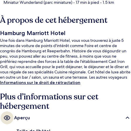
Miniatur Wunderland (parc miniature)
- 17 min à pied
- 1.5 km
À propos de cet hébergement
Hamburg Marriott Hotel
Une fois dans Hamburg Marriott Hotel, vous vous trouverez à juste 5
minutes de voiture de points d'intérêt comme Foire et centre de
congrès de Hambourg et Reeperbahn. Histoire de vous dégourdir un
peu, vous pouvez aller au centre de fitness, à moins que vous ne
préfériez reprendre des forces à la table de l'établissement Cast Iron
Grill, qui vous accueille pour le petit déjeuner, le déjeuner et le dîner et
vous régale de ses spécialités Cuisine régionale. Cet hôtel de luxe abrite
en outre un bar / salon, un sauna et une terrasse. Les autres voyageurs
ne tarissent pas d'éloges en ce qui concerne le personnel attentionné et
Informations sur le droit de rétractation
l'emplacement. L'hébergement se situe à une très courte distance à
pied des transports publics : Station U-Bahn Gänsemarkt se trouve à 2
Plus d’informations sur cet
min et Station U-Bahn Stephansplatz, à 6 min.
hébergement
Aperçu