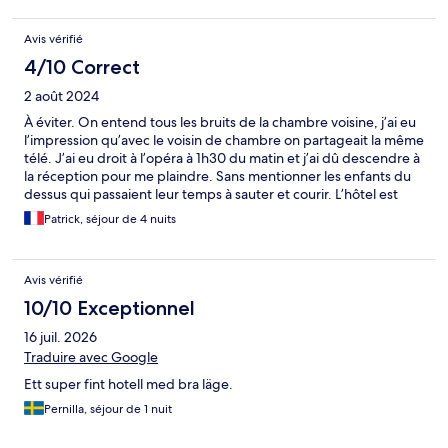
Avis vérifié
4/10 Correct
2 août 2024
À éviter. On entend tous les bruits de la chambre voisine, j’ai eu
l’impression qu’avec le voisin de chambre on partageait la même
télé. J’ai eu droit à l’opéra à 1h30 du matin et j’ai dû descendre à
la réception pour me plaindre. Sans mentionner les enfants du
dessus qui passaient leur temps à sauter et courir. L’hôtel est
idéalement situé mais dans la gamme Marriott on mérite mieux
Patrick, séjour de 4 nuits
que des murs qui n’isolent pas le bruit. Une vraie déception
Avis vérifié
10/10 Exceptionnel
16 juil. 2026
Traduire avec Google
Ett super fint hotell med bra läge.
Pernilla, séjour de 1 nuit