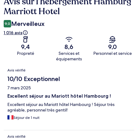
Avis sur l’hébergement Hamburg
Avis
Marriott Hotel
Merveilleux
9,0
1 016 avis
9,4
8,6
9,0
Propreté
Services et
Personnel et service
équipements
Avis
Avis vérifié
10/10 Exceptionnel
7 mars 2025
Excellent séjour au Mariott hôtel Hambourg !
Excellent séjour au Mariott hôtel Hambourg ! Séjour très
agréable, personnel très gentil!
Séjour de 1 nuit
Avis vérifié