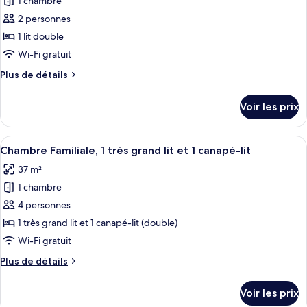
1 chambre
photos
1
pour
2 personnes
lit
ce
double
1 lit double
type
Wi-Fi gratuit
de
Plus
Plus de détails
chambre :
de
Suite
détails
Voir les prix
sur
Studio
le
Exécutive,
type
Afficher
Une chambre d’hôtel avec un grand lit,
1
5
de
Chambre Familiale, 1 très grand lit et 1 canapé-lit
toutes
lit
chambre
37 m²
Suite
les
double
Studio
1 chambre
photos
Exécutive,
pour
4 personnes
1
ce
lit
1 très grand lit et 1 canapé-lit (double)
double
type
Wi-Fi gratuit
de
Plus
Plus de détails
chambre :
de
Chambre
détails
Voir les prix
sur
Familiale,