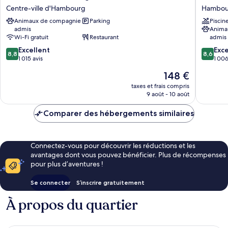
Hamburg
Méridie
Centre-ville d'Hambourg
Hambou
Hotel
Hambur
Animaux de compagnie
Parking
Piscin
Centre-
Hambou
admis
Anima
ville
Mitte
Wi-Fi gratuit
Restaurant
admis
d'Hambourg
8.8
8.6
Excellent
Exce
8,8
8,6
sur
sur
1 015 avis
1 006
10,
10,
Le
148 €
Excellent,
Excellen
nouveau
1 015 avis
1 006 av
taxes et frais compris
prix
9 août - 10 août
est
de
Comparer des hébergements similaires
148 €
Connectez-vous pour découvrir les réductions et les
avantages dont vous pouvez bénéficier. Plus de récompenses
pour plus d’aventures !
Se connecter
S’inscrire gratuitement
À propos du quartier