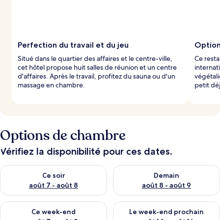
Perfection du travail et du jeu
Option
Situé dans le quartier des affaires et le centre-ville,
Ce resta
cet hôtel propose huit salles de réunion et un centre
internat
d'affaires. Après le travail, profitez du sauna ou d'un
végétali
massage en chambre.
petit dé
Options de chambre
Vérifiez la disponibilité pour ces dates.
Vérifier la disponibilité pour ce soir août 7 - août 8
Vérifier la disponibilité pour 
Ce soir
Demain
août 7 - août 8
août 8 - août 9
Vérifier la disponibilité pour ce week-end août 7 - août 9
Vérifier la disponibilité pour 
Ce week-end
Le week-end prochain