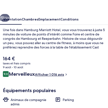
Hotel
cédent
Suivant
72+
Présentation
Chambres
Emplacement
Conditions
Une fois dans Hamburg Marriott Hotel, vous vous trouverez à juste 5
minutes de voiture de points d'intérêt comme Foire et centre de
congrès de Hambourg et Reeperbahn. Histoire de vous dégourdir
un peu, vous pouvez aller au centre de fitness, à moins que vous ne
préfériez reprendre des forces à la table de l'établissement Cast
Iron Grill, qui vous accueille pour le petit déjeuner, le déjeuner et le
dîner et vous régale de ses spécialités Cuisine régionale. Cet hôtel
Le
164 €
de luxe abrite en outre un bar / salon, un sauna et une terrasse. Les
prix
taxes et frais compris
autres voyageurs ne tarissent pas d'éloges en ce qui concerne le
actuel
9 août - 10 août
personnel attentionné et l'emplacement. L'hébergement se situe à
Spa
est
Avis
une très courte distance à pied des transports publics : Station U-
Merveilleux
9,0
Afficher 1 016 avis
de
9,0 sur 10
Bahn Gänsemarkt se trouve à 2 min et Station U-Bahn
voyageurs
164 €.
Stephansplatz, à 6 min.
Équipements populaires
Animaux de compagnie
Parking
admis