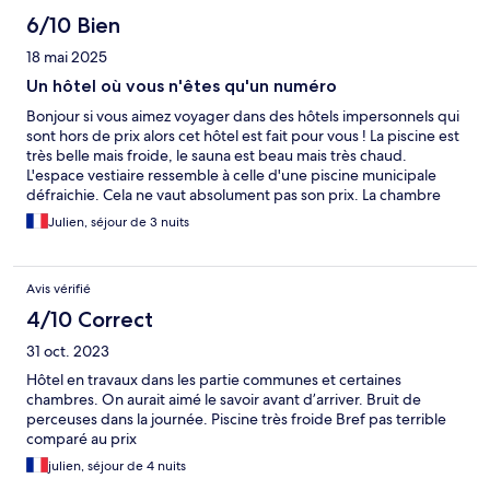
6/10 Bien
18 mai 2025
Un hôtel où vous n'êtes qu'un numéro
Bonjour si vous aimez voyager dans des hôtels impersonnels qui
sont hors de prix alors cet hôtel est fait pour vous ! La piscine est
très belle mais froide, le sauna est beau mais très chaud.
L'espace vestiaire ressemble à celle d'une piscine municipale
défraichie. Cela ne vaut absolument pas son prix. La chambre
est néanmoins grande et jolie du moins pour celle qui sont
Julien, séjour de 3 nuits
rénovées et le petit déjeuner copieux.
Avis vérifié
4/10 Correct
31 oct. 2023
Hôtel en travaux dans les partie communes et certaines
chambres. On aurait aimé le savoir avant d’arriver. Bruit de
perceuses dans la journée. Piscine très froide Bref pas terrible
comparé au prix
julien, séjour de 4 nuits