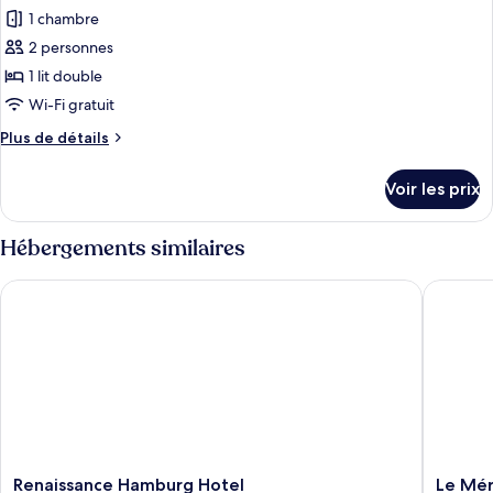
lit
Deluxe,
1 chambre
photos
1
pour
2 personnes
très
ce
grand
1 lit double
lit
type
Wi-Fi gratuit
de
Plus
Plus de détails
chambre :
de
Chambre
détails
Voir les prix
sur
Exécutive,
le
1
type
Hébergements similaires
lit
de
double
chambre
Renaissance Hamburg Hotel
Le Méri
Chambre
Exécutive,
1
lit
double
Renaissance
Le
Renaissance Hamburg Hotel
Le Mér