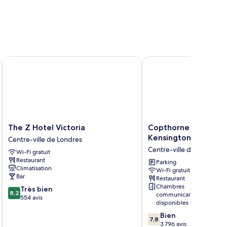
The Z Hotel Victoria
Copthorne Tara Hotel 
The
Copthorne
The Z Hotel Victoria
Copthorne Tara Hot
Z
Tara
Kensington
Centre-ville de Londres
Hotel
Hotel
Centre-ville de Londres
Wi-Fi gratuit
Victoria
London
Restaurant
Centre-
Kensington
Parking
Climatisation
Wi-Fi gratuit
ville
Centre-
Bar
Restaurant
de
ville
Chambres
8.2
Très bien
Londres
de
8,2
communicantes
sur
554 avis
Londres
disponibles
10,
7.8
Bien
Très
7,8
sur
3 796 avis
bien,