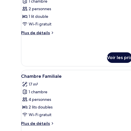
Double
1 chambre
photos
Standard
pour
2 personnes
ce
1 lit double
type
Wi-Fi gratuit
de
Plus
Plus de détails
chambre :
de
Economy
détails
sur
Double
le
Room
Voir les pri
type
without
de
Window
chambre
Afficher
Une chambre d’hôtel comprenant
Economy
10
Chambre Familiale
toutes
Double
17 m²
Room
les
without
1 chambre
photos
Window
pour
4 personnes
ce
2 lits doubles
type
Wi-Fi gratuit
de
Plus
Plus de détails
chambre :
de