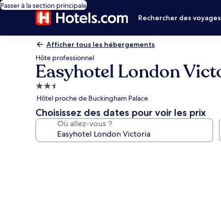
Passer à la section principale
Rechercher des voyage
Afficher tous les hébergements
Hôte professionnel
Easyhotel London Vict
Hébergement
2.5 étoiles
Hôtel proche de Buckingham Palace
Choisissez des dates pour voir les prix
Où allez-vous ?
Galerie
photos
de
l’hébergement
Easyhotel