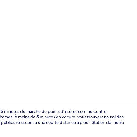
Hall
e 15 minutes de marche de points d'intérêt comme Centre
 Thames. À moins de 5 minutes en voiture, vous trouverez aussi des
ublics se situent à une courte distance à pied : Station de métro
Standard Dou