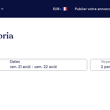
•
s
EUR
Publier votre annon
oria
Dates
Voya