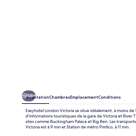
London
Victoria
58+
Présentation
Chambres
Emplacement
Conditions
Easyhotel London Victoria se situe idéalement, à moins d
d'informations touristiques de la gare de Victoria et River
sites comme Buckingham Palace et Big Ben. Les transports p
Victoria est à 9 min et Station de métro Pimlico, à 11 min.