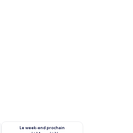
65 €.
-end août 7 - août 9
Vérifier la disponibilité pour le week-end prochain août 14 - a
Le week-end prochain