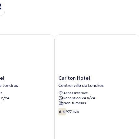
x
Carlton Hotel
Carlton
el
Carlton Hotel
Hotel
de Londres
Centre-ville de Londres
Centre-
et
Accès Internet
ville
 h/24
Réception 24 h/24
de
s
Non-fumeurs
Londres
6.4
6,4
977 avis
sur
10,
977 avis