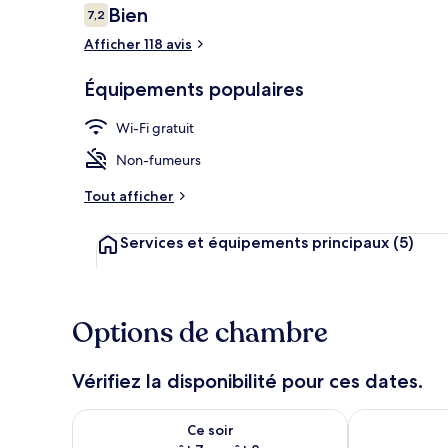
Avis
Bien
7,2
7,2 sur 10
voyageurs
Afficher 118 avis
Chambre Doub
Équipements populaires
Wi-Fi gratuit
Non-fumeurs
Tout afficher
Services et équipements principaux
(5)
Options de chambre
Vérifiez la disponibilité pour ces dates.
Vérifier la disponibilité pour ce soir août 7 - août 8
Vérifier la di
Ce soir