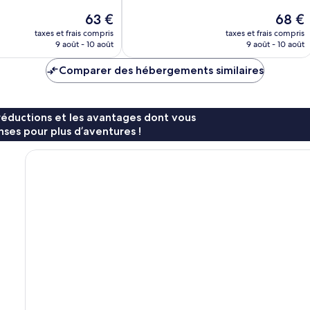
Le
Le
63 €
68 €
nouveau
nouvea
taxes et frais compris
taxes et frais compris
prix
prix
9 août - 10 août
9 août - 10 août
est
est
de
de
Comparer des hébergements similaires
63 €
68 €
réductions et les avantages dont vous
ses pour plus d’aventures !