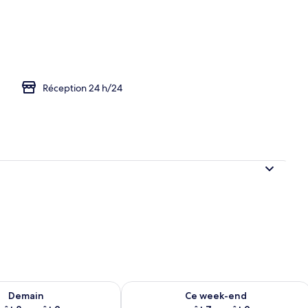
le Standard | Wi-Fi gratuit, draps fournis
Réception 24 h/24
sponibilité pour demain août 8 - août 9
Vérifier la disponibilité pour ce week
Demain
Ce week-end