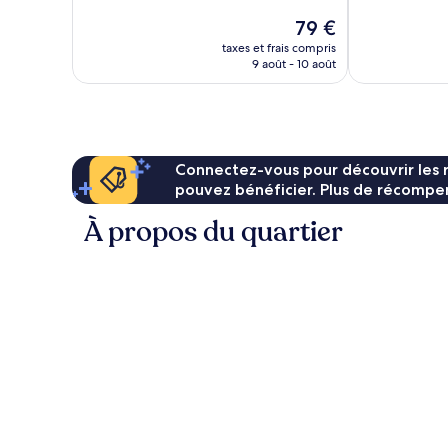
Le
79 €
nouveau
taxes et frais compris
prix
9 août - 10 août
est
de
79 €
Connectez-vous pour découvrir les 
pouvez bénéficier. Plus de récompen
À propos du quartier