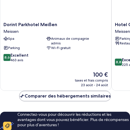
personne
Dorint
Hotel
Dorint Parkhotel Meißen
Hotel 
Parkhotel
Goldene
Meissen
Meissen
Meißen
Löwe
Spa
Animaux de compagnie
Parkin
Meissen
Meissen
admis
Restau
Parking
Wi-Fi gratuit
8.6
Excellent
8,6
8.8
Exce
sur
463 avis
8,8
sur
225 a
10,
10,
Excellent,
Le
100 €
Excellen
463 avis
nouveau
225 avis
taxes et frais compris
prix
23 août - 24 août
est
de
Comparer des hébergements similaires
100 €
Connectez-vous pour découvrir les réductions et les
avantages dont vous pouvez bénéficier. Plus de récompenses
pour plus d’aventures !