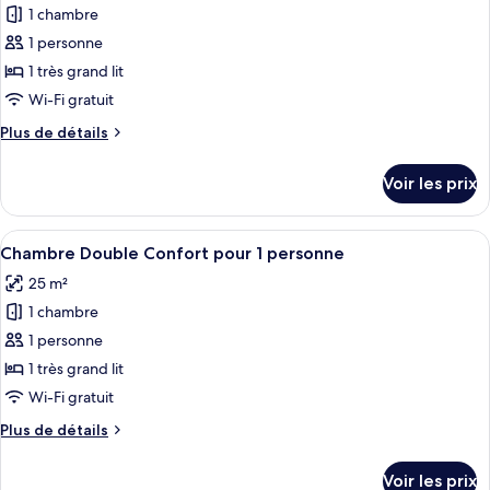
2
1 chambre
photos
chambres
pour
1 personne
ce
1 très grand lit
type
Wi-Fi gratuit
de
Plus
Plus de détails
chambre :
de
Chambre
détails
Voir les prix
sur
Double
le
Standard
type
Afficher
Une chambre d’hôtel avec un grand lit,
pour
6
de
Chambre Double Confort pour 1 personne
toutes
1
chambre
25 m²
Chambre
les
personne
Double
1 chambre
photos
Standard
pour
1 personne
pour
ce
1
1 très grand lit
personne
type
Wi-Fi gratuit
de
Plus
Plus de détails
chambre :
de
Chambre
détails
Voir les prix
sur