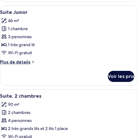
Deluxe
type
Afficher
Une chambre d’hôtel avec un grand lit
5
de
Suite Junior
toutes
chambre
46 m²
Chambre
les
Double
1 chambre
photos
Deluxe
pour
3 personnes
ce
1 très grand lit
type
Wi-Fi gratuit
de
Plus
Plus de détails
chambre :
de
Suite
détails
Voir les prix
sur
Junior
le
type
Afficher
Une chambre à coucher avec un grand li
7
de
Suite, 2 chambres
toutes
chambre
90 m²
Suite
les
Junior
2 chambres
photos
pour
4 personnes
ce
2 très grands lits et 2 lits 1 place
type
Wi-Fi gratuit