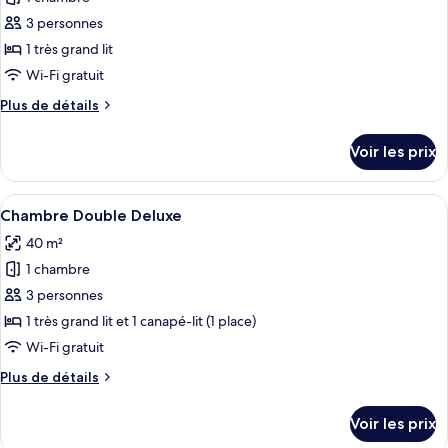
photos
Standard
pour
3 personnes
ce
1 très grand lit
type
Wi-Fi gratuit
de
Plus
Plus de détails
chambre :
de
Chambre
détails
Voir les prix
sur
Double
le
Confort
type
Afficher
Une chambre d’hôtel avec un grand lit,
8
de
Chambre Double Deluxe
toutes
chambre
40 m²
Chambre
les
Double
1 chambre
photos
Confort
pour
3 personnes
ce
1 très grand lit et 1 canapé-lit (1 place)
type
Wi-Fi gratuit
de
Plus
Plus de détails
chambre :
de
Chambre
détails
Voir les prix
sur
Double
le