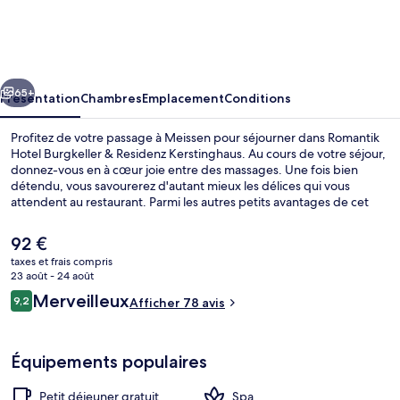
Hotel
Burgkeller
&
cédent
Suivant
Residenz
65+
Présentation
Chambres
Emplacement
Conditions
Kerstinghaus
Profitez de votre passage à Meissen pour séjourner dans Romantik
Hotel Burgkeller & Residenz Kerstinghaus. Au cours de votre séjour,
donnez-vous en à cœur joie entre des massages. Une fois bien
détendu, vous savourerez d'autant mieux les délices qui vous
attendent au restaurant. Parmi les autres petits avantages de cet
hébergement figurent un bar / salon, une salle de fitness, et un bain
à remous. Les autres voyageurs adorent le personnel attentionné.
Le
92 €
L'hébergement se situe à une courte distance à pied des transports
prix
taxes et frais compris
publics. Station S-Bahn Meissen Altstadt se trouve à 13 min à peine.
actuel
23 août - 24 août
Extérieur
est
Avis
Merveilleux
9,2
Afficher 78 avis
de
9,2 sur 10
voyageurs
92 €.
Équipements populaires
Petit déjeuner gratuit
Spa