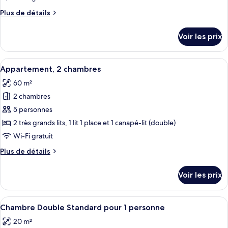
de
Plus
Plus de détails
chambre :
de
Suite,
détails
Voir les prix
sur
2
le
chambres
type
Afficher
Une chambre à coucher avec un grand l
4
de
Appartement, 2 chambres
toutes
chambre
60 m²
Suite,
les
2
2 chambres
photos
chambres
pour
5 personnes
ce
2 très grands lits, 1 lit 1 place et 1 canapé-lit (double)
type
Wi-Fi gratuit
de
Plus
Plus de détails
chambre :
de
Appartement,
détails
Voir les prix
sur
2
le
chambres
type
Afficher
Une chambre avec un grand lit, une p
7
de
Chambre Double Standard pour 1 personne
toutes
chambre
20 m²
Appartement,
les