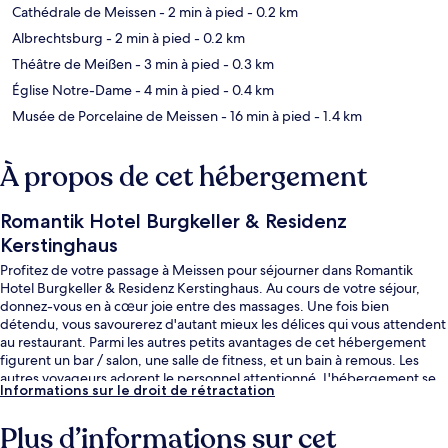
Cathédrale de Meissen
- 2 min à pied
- 0.2 km
Albrechtsburg
- 2 min à pied
- 0.2 km
Théâtre de Meißen
- 3 min à pied
- 0.3 km
Église Notre-Dame
- 4 min à pied
- 0.4 km
Musée de Porcelaine de Meissen
- 16 min à pied
- 1.4 km
À propos de cet hébergement
Romantik Hotel Burgkeller & Residenz
Kerstinghaus
Profitez de votre passage à Meissen pour séjourner dans Romantik
Hotel Burgkeller & Residenz Kerstinghaus. Au cours de votre séjour,
donnez-vous en à cœur joie entre des massages. Une fois bien
détendu, vous savourerez d'autant mieux les délices qui vous attendent
au restaurant. Parmi les autres petits avantages de cet hébergement
figurent un bar / salon, une salle de fitness, et un bain à remous. Les
autres voyageurs adorent le personnel attentionné. L'hébergement se
Informations sur le droit de rétractation
situe à une courte distance à pied des transports publics. Station S-
Bahn Meissen Altstadt se trouve à 13 min à peine.
Plus d’informations sur cet