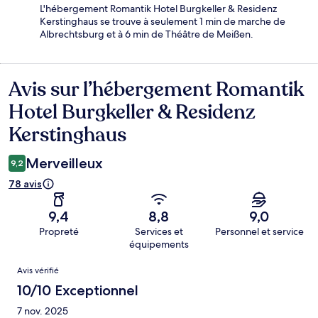
L'hébergement Romantik Hotel Burgkeller & Residenz
Kerstinghaus se trouve à seulement 1 min de marche de
Albrechtsburg et à 6 min de Théâtre de Meißen.
Avis sur l’hébergement Romantik
Avis
Hotel Burgkeller & Residenz
Kerstinghaus
Merveilleux
9,2
78 avis
9,4
8,8
9,0
Propreté
Services et
Personnel et service
équipements
Avis
Avis vérifié
10/10 Exceptionnel
7 nov. 2025