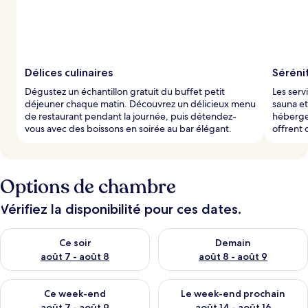
Délices culinaires
Séréni
Dégustez un échantillon gratuit du buffet petit
Les ser
déjeuner chaque matin. Découvrez un délicieux menu
sauna e
de restaurant pendant la journée, puis détendez-
hébergem
vous avec des boissons en soirée au bar élégant.
offrent 
Options de chambre
Vérifiez la disponibilité pour ces dates.
Vérifier la disponibilité pour ce soir août 7 - août 8
Vérifier la disponibilité pour 
Ce soir
Demain
août 7 - août 8
août 8 - août 9
Vérifier la disponibilité pour ce week-end août 7 - août 9
Vérifier la disponibilité pour 
Ce week-end
Le week-end prochain
août 7 - août 9
août 14 - août 16