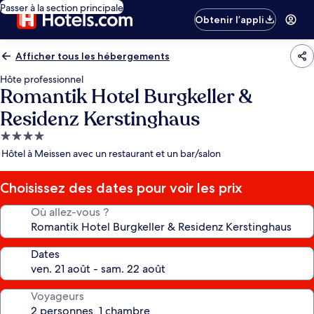
Passer à la section principale
Obtenir l’appli
Afficher tous les hébergements
Hôte professionnel
Romantik Hotel Burgkeller &
Residenz Kerstinghaus
Hébergement
4.0 étoiles
Hôtel à Meissen avec un restaurant et un bar/salon
Choisissez des dates pour voir les prix
Où allez-vous ?
Dates
Voyageurs