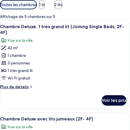
Filtres
Toutes les chambres
1 lit
2 lits
disponibles
pour
Affichage de 5 chambres sur 5
les
Afficher
Une chambre d’hôtel dotée d’un grand l
3
Chambre Deluxe, 1 très grand lit (Joining Single Beds, 2F-
chambres
toutes
4F)
les
Vue sur la ville
photos
42 m²
pour
1 chambre
ce
type
3 personnes
de
1 très grand lit
chambre :
Wi-Fi gratuit
Chambre
Plus
Plus de détails
Deluxe,
de
1
détails
Voir les prix
sur
très
le
grand
type
Afficher
Une chambre d’hôtel avec deux lits, u
lit
3
de
Chambre Deluxe avec lits jumeaux (2F- 4F)
toutes
(Joining
chambre
Vue sur la ville
Chambre
les