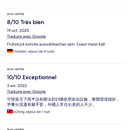
Avis vérifié
8/10 Très bien
19 oct. 2025
Traduire avec Google
Frühstück könnte auswahlreicher sein. Essen meist kalt
Christian, séjour de 4 nuits
Avis vérifié
10/10 Exceptionnel
3 avr. 2022
Traduire avec Google
可惜當天下雨☔️沒有辦法到21樓使用游泳設施，整體環境很好，
早餐分流還有戴手套，外國人常住出差的人不少。
LiChing, séjour de 1 nuit
Avis vérifié