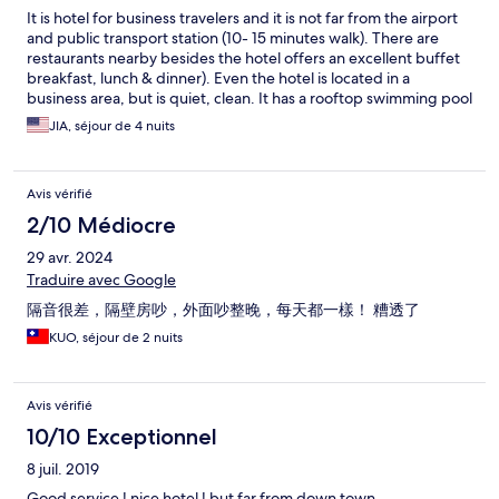
It is hotel for business travelers and it is not far from the airport
and public transport station (10- 15 minutes walk). There are
restaurants nearby besides the hotel offers an excellent buffet
breakfast, lunch & dinner). Even the hotel is located in a
business area, but is quiet, clean. It has a rooftop swimming pool
you can relax while oversee part of the city. Each staff we eat are
JIA, séjour de 4 nuits
so warm and friendly. When I just asked a recommendation
where we should go. The front desk ladies and gentlemen did a
research and made several list of area and local delicious
Avis vérifié
restaurants for us. They touched our heart and definitely choose
this great hotel when we come back. We strongly recommend
2/10 Médiocre
this hotel to people who come to Taichung.
29 avr. 2024
Traduire avec Google
隔音很差，隔壁房吵，外面吵整晚，每天都一樣！ 糟透了
KUO, séjour de 2 nuits
Avis vérifié
10/10 Exceptionnel
8 juil. 2019
Good service ! nice hotel ! but far from down town.