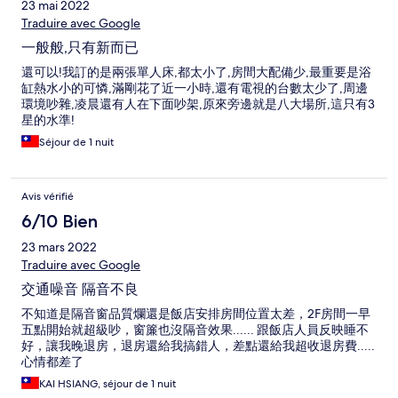
23 mai 2022
Traduire avec Google
一般般,只有新而已
還可以!我訂的是兩張單人床,都太小了,房間大配備少,最重要是浴
缸熱水小的可憐,滿剛花了近一小時,還有電視的台數太少了,周邊
環境吵雜,凌晨還有人在下面吵架,原來旁邊就是八大場所,這只有3
星的水準!
Séjour de 1 nuit
Avis vérifié
6/10 Bien
23 mars 2022
Traduire avec Google
交通噪音 隔音不良
不知道是隔音窗品質爛還是飯店安排房間位置太差，2F房間一早
五點開始就超級吵，窗簾也沒隔音效果...... 跟飯店人員反映睡不
好，讓我晚退房，退房還給我搞錯人，差點還給我超收退房費.....
心情都差了
KAI HSIANG, séjour de 1 nuit