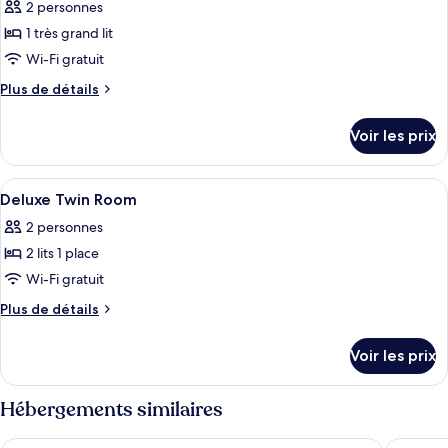
2 personnes
Deluxe
les
Room(Accessible)
1 très grand lit
photos
pour
Wi-Fi gratuit
ce
Plus
Plus de détails
type
de
détails
de
Voir les prix
sur
chambre :
le
Deluxe
type
Afficher
Une chambre d’hôtel avec un lit, deux
6
King
de
Deluxe Twin Room
toutes
chambre
Room
2 personnes
Deluxe
les
King
2 lits 1 place
photos
Room
pour
Wi-Fi gratuit
ce
Plus
Plus de détails
type
de
détails
de
Voir les prix
sur
chambre :
le
Deluxe
type
Hébergements similaires
Twin
de
chambre
Room
采寓halo house
Millenni