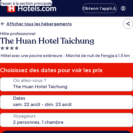
Passer à la section principale
Obtenir l’appli
Afficher tous les hébergements
Hôte professionnel
The Huan Hotel Taichung
Hébergement
4.0 étoiles
Hôtel avec une piscine extérieure - Marché de nuit de Fengjia à 1,5 km
Choisissez des dates pour voir les prix
Où allez-vous ?
Dates
Voyageurs