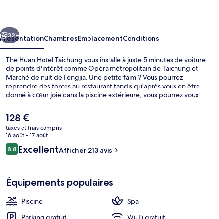
Hotel
Taichung
cédent
Suivant
32+
Présentation
Chambres
Emplacement
Conditions
The Huan Hotel Taichung vous installe à juste 5 minutes de voiture
de points d'intérêt comme Opéra métropolitain de Taichung et
Marché de nuit de Fengjia. Une petite faim ? Vous pourrez
reprendre des forces au restaurant tandis qu'après vous en être
donné à cœur joie dans la piscine extérieure, vous pourrez vous
détendre autour d'un verre au bar/salon. Parmi les avantages offerts
par cet hébergement : une salle de fitness, un sauna et un
Le
128 €
hammam.
prix
taxes et frais compris
actuel
16 août - 17 août
Hall
est
Avis
Excellent
8,8
Afficher 213 avis
de
8,8 sur 10
voyageurs
128 €.
Équipements populaires
Piscine
Spa
Parking gratuit
Wi-Fi gratuit