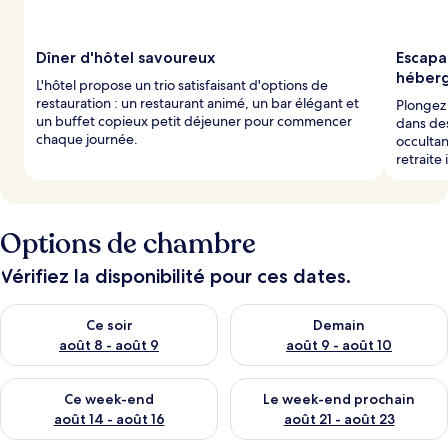
Dîner d'hôtel savoureux
Escapa
héber
L'hôtel propose un trio satisfaisant d'options de
restauration : un restaurant animé, un bar élégant et
Plongez
un buffet copieux petit déjeuner pour commencer
dans des
chaque journée.
occultan
retraite
Options de chambre
Vérifiez la disponibilité pour ces dates.
Vérifier la disponibilité pour ce soir août 8 - août 9
Vérifier la disponibilité pour 
Ce soir
Demain
août 8 - août 9
août 9 - août 10
Vérifier la disponibilité pour ce week-end août 14 - août 16
Vérifier la disponibilité pour
Ce week-end
Le week-end prochain
août 14 - août 16
août 21 - août 23