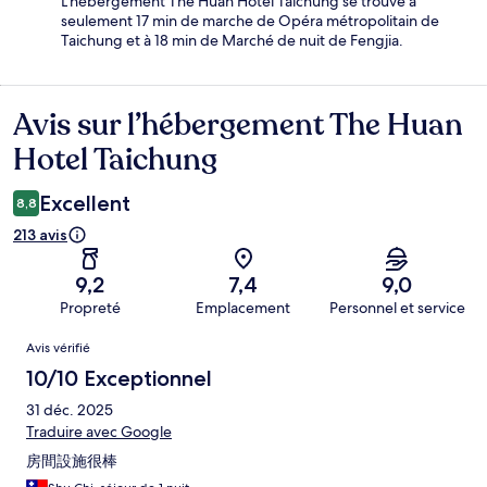
L'hébergement The Huan Hotel Taichung se trouve à
seulement 17 min de marche de Opéra métropolitain de
Taichung et à 18 min de Marché de nuit de Fengjia.
Avis sur l’hébergement The Huan
Avis
Hotel Taichung
Excellent
8,8
213 avis
9,2
7,4
9,0
Propreté
Emplacement
Personnel et service
Avis
Avis vérifié
10/10 Exceptionnel
31 déc. 2025
Traduire avec Google
房間設施很棒