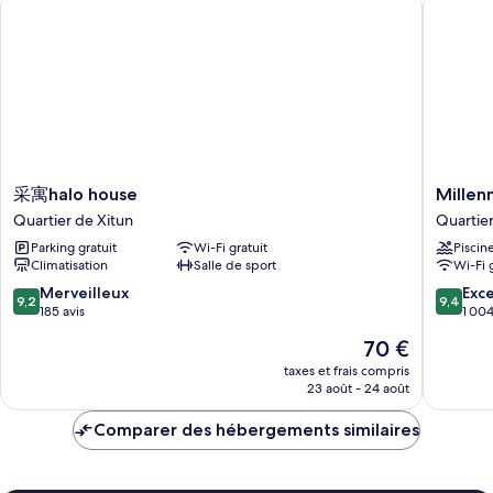
Deluxe
Twin
Room
采
Millenn
采寓halo house
Millen
寓
Hotel
Quartier de Xitun
Quartier
halo
Taichun
Parking gratuit
Wi-Fi gratuit
Piscin
house
Quartier
Climatisation
Salle de sport
Wi-Fi 
Quartier
de
de
Xitun
9.2
9.4
Merveilleux
Exc
9,2
9,4
Xitun
sur
sur
185 avis
1 004
10,
10,
Le
70 €
Merveilleux,
Exceptio
nouveau
185 avis
1 004 av
taxes et frais compris
prix
23 août - 24 août
est
de
Comparer des hébergements similaires
70 €