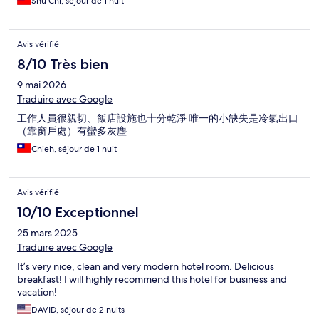
Shu Chi, séjour de 1 nuit
Avis vérifié
8/10 Très bien
9 mai 2026
Traduire avec Google
工作人員很親切、飯店設施也十分乾淨 唯一的小缺失是冷氣出口
（靠窗戶處）有蠻多灰塵
Chieh, séjour de 1 nuit
Avis vérifié
10/10 Exceptionnel
25 mars 2025
Traduire avec Google
It’s very nice, clean and very modern hotel room. Delicious
breakfast! I will highly recommend this hotel for business and
vacation!
DAVID, séjour de 2 nuits