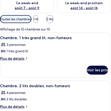
Vérifier la disponibilité pour ce week-end août 7 - août 9
Vérifier la disponibilité pour 
Ce week-end
Le week-end prochain
août 7 - août 9
août 14 - août 16
Filtres
Toutes les chambres
1 lit
2 lits
disponibles
pour
Affichage de 10 chambres sur 10
les
Afficher
Une chambre d’hôtel comprenant un lit
7
Chambre, 1 très grand lit, non-fumeurs
chambres
toutes
3 personnes
les
1 très grand lit
photos
pour
Plus
Plus de détails
de
ce
détails
type
Voir les prix
sur
de
le
chambre :
type
Afficher
Une chambre d’hôtel avec deux lits, un
7
de
Chambre,
Chambre, 2 lits doubles, non-fumeurs
toutes
chambre
1
4 personnes
Chambre,
les
très
1
2 lits doubles
photos
grand
très
pour
Plus
Plus de détails
grand
lit,
de