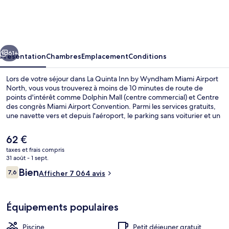
Quinta
Inn
by
cédent
Suivant
Wyndham
61+
Présentation
Chambres
Emplacement
Conditions
Miami
Lors de votre séjour dans La Quinta Inn by Wyndham Miami Airport
Airport
North, vous vous trouverez à moins de 10 minutes de route de
points d'intérêt comme Dolphin Mall (centre commercial) et Centre
North
des congrès Miami Airport Convention. Parmi les services gratuits,
une navette vers et depuis l'aéroport, le parking sans voiturier et un
petit déjeuner ibuffet proposé tous les jours, entre 06 h 00 et
09 h 00. En voiture depuis l'hébergement, vous aurez également
Le
62 €
vite rejoint des sites comme Miami International Mall (centre
prix
taxes et frais compris
commercial) et Florida International University. Les autres voyageurs
actuel
31 août - 1 sept.
ne tarissent pas d'éloges en ce qui concerne la literie de qualité et le
Petit déjeuner buffet compris tous les 
est
Avis
personnel attentionné.
Bien
7,6
Afficher 7 064 avis
de
7,6 sur 10
voyageurs
62 €.
Équipements populaires
Piscine
Petit déjeuner gratuit