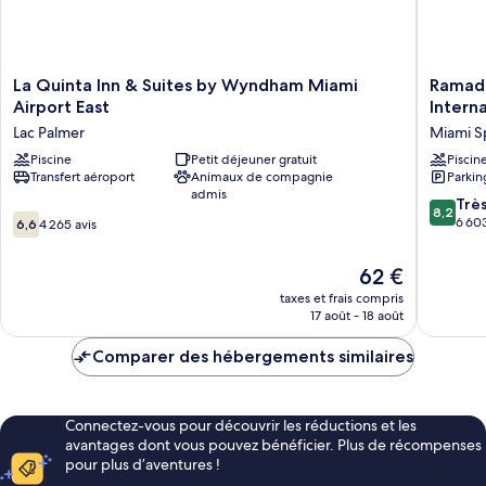
Smoking
Smoking
La
Ramada
La Quinta Inn & Suites by Wyndham Miami
Ramad
Quinta
by
Airport East
Interna
Inn
Wyndh
Lac Palmer
Miami S
&
Miami
Suites
Piscine
Petit déjeuner gratuit
Springs
Piscin
Transfert aéroport
Animaux de compagnie
Parkin
by
Internat
admis
Wyndham
Airport
8.2
Trè
8,2
Miami
Miami
6.6
sur
6 603
6,6
4 265 avis
Airport
Springs
sur
10,
East
10,
Très
Le
62 €
Lac
4 265 avis
bien,
nouveau
Palmer
taxes et frais compris
6 603 av
prix
17 août - 18 août
est
de
Comparer des hébergements similaires
62 €
Connectez-vous pour découvrir les réductions et les
avantages dont vous pouvez bénéficier. Plus de récompenses
pour plus d’aventures !