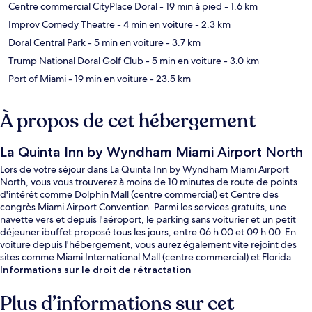
Centre commercial CityPlace Doral
- 19 min à pied
- 1.6 km
Improv Comedy Theatre
- 4 min en voiture
- 2.3 km
Doral Central Park
- 5 min en voiture
- 3.7 km
Trump National Doral Golf Club
- 5 min en voiture
- 3.0 km
Port of Miami
- 19 min en voiture
- 23.5 km
À propos de cet hébergement
La Quinta Inn by Wyndham Miami Airport North
Lors de votre séjour dans La Quinta Inn by Wyndham Miami Airport
North, vous vous trouverez à moins de 10 minutes de route de points
d'intérêt comme Dolphin Mall (centre commercial) et Centre des
congrès Miami Airport Convention. Parmi les services gratuits, une
navette vers et depuis l'aéroport, le parking sans voiturier et un petit
déjeuner ibuffet proposé tous les jours, entre 06 h 00 et 09 h 00. En
voiture depuis l'hébergement, vous aurez également vite rejoint des
sites comme Miami International Mall (centre commercial) et Florida
International University. Les autres voyageurs ne tarissent pas d'éloges
Informations sur le droit de rétractation
en ce qui concerne la literie de qualité et le personnel attentionné.
Plus d’informations sur cet