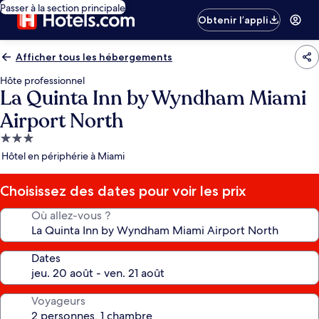
Passer à la section principale
Obtenir l’appli
Afficher tous les hébergements
Hôte professionnel
La Quinta Inn by Wyndham Miami
Airport North
Hébergement
3.0 étoiles
Hôtel en périphérie à Miami
Choisissez des dates pour voir les prix
Où allez-vous ?
Dates
Voyageurs