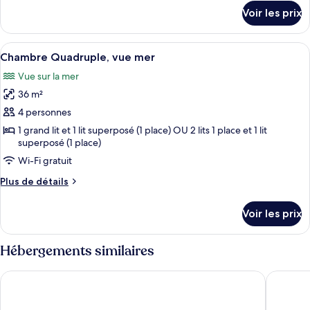
Chambre
détails
Voir les prix
sur
Triple,
le
vue
type
Afficher
Chambre Quadruple, vue mer | Coffres
mer
5
de
Chambre Quadruple, vue mer
toutes
chambre
Vue sur la mer
Chambre
les
Triple,
36 m²
photos
vue
pour
4 personnes
mer
ce
1 grand lit et 1 lit superposé (1 place) OU 2 lits 1 place et 1 lit
superposé (1 place)
type
de
Wi-Fi gratuit
chambre :
Plus
Plus de détails
Chambre
de
détails
Quadruple,
Voir les prix
sur
vue
le
mer
type
Hébergements similaires
de
chambre
Hotel City
Hotel P
Chambre
Quadruple,
vue