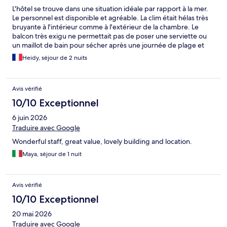
L'hôtel se trouve dans une situation idéale par rapport à la mer.
Le personnel est disponible et agréable. La clim était hélas très
bruyante à l'intérieur comme à l'extérieur de la chambre. Le
balcon très exigu ne permettait pas de poser une serviette ou
un maillot de bain pour sécher après une journée de plage et
par ailleurs il était inaccessible à cause des excréments de
Heidy, séjour de 2 nuits
pigeons. C'est dommage que ces détails ne soient pas soignés
davantage.
Avis vérifié
10/10 Exceptionnel
6 juin 2026
Traduire avec Google
Wonderful staff, great value, lovely building and location.
Maya, séjour de 1 nuit
Avis vérifié
10/10 Exceptionnel
20 mai 2026
Traduire avec Google