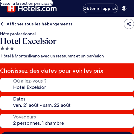
Passer à la section principale
Obtenir l’appli
Afficher tous les hébergements
Hôte professionnel
Hotel Excelsior
Hébergement
3.0 étoiles
Hôtel à Montesilvano avec un restaurant et un bar/salon
Choisissez des dates pour voir les prix
Où allez-vous ?
Dates
Voyageurs