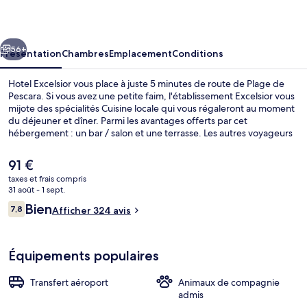
cédent
Suivant
56+
Présentation
Chambres
Emplacement
Conditions
Hotel Excelsior vous place à juste 5 minutes de route de Plage de
Pescara. Si vous avez une petite faim, l'établissement Excelsior vous
mijote des spécialités Cuisine locale qui vous régaleront au moment
du déjeuner et dîner. Parmi les avantages offerts par cet
hébergement : un bar / salon et une terrasse. Les autres voyageurs
sont séduits par le personnel attentionné.
Le
91 €
prix
taxes et frais compris
actuel
31 août - 1 sept.
Coffres-forts dans les chambres, bure
est
Avis
Bien
7,8
Afficher 324 avis
de
7,8 sur 10
voyageurs
91 €.
Équipements populaires
Transfert aéroport
Animaux de compagnie
admis