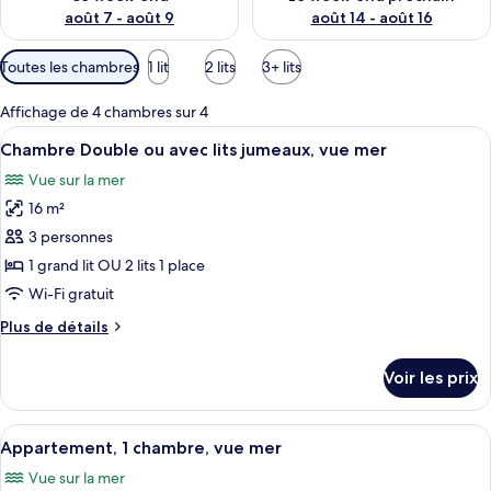
août 7 - août 9
août 14 - août 16
Filtres
Toutes les chambres
1 lit
2 lits
3+ lits
disponibles
pour
Affichage de 4 chambres sur 4
les
Afficher
Une chambre d’hôtel avec un lit, une t
7
Chambre Double ou avec lits jumeaux, vue mer
chambres
toutes
Vue sur la mer
les
16 m²
photos
pour
3 personnes
ce
1 grand lit OU 2 lits 1 place
type
Wi-Fi gratuit
de
Plus
Plus de détails
chambre :
de
Chambre
détails
Voir les prix
sur
Double
le
ou
type
Afficher
Une chambre d’hôtel comprenant un lit
avec
7
de
Appartement, 1 chambre, vue mer
toutes
lits
chambre
Vue sur la mer
Chambre
les
jumeaux,