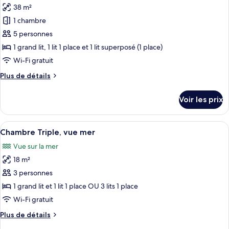
Double
38 m²
photos
vue
ou
pour
1 chambre
mer
avec
ce
lits
5 personnes
jumeaux,
type
1 grand lit, 1 lit 1 place et 1 lit superposé (1 place)
vue
de
Wi-Fi gratuit
mer
chambre :
Plus
Plus de détails
Appartement,
de
1
détails
Voir les prix
chambre,
sur
le
vue
type
Afficher
Une chambre d’hôtel avec deux lits, un 
mer
6
de
Chambre Triple, vue mer
toutes
chambre
Vue sur la mer
Appartement,
les
1
18 m²
photos
chambre,
pour
3 personnes
vue
ce
mer
1 grand lit et 1 lit 1 place OU 3 lits 1 place
type
Wi-Fi gratuit
de
Plus
Plus de détails
chambre :
de