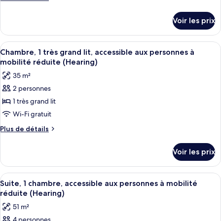
de
de
Shower)
Hearing,
chambre :
détails
Roll-
Voir les prix
sur
Suite,
in
le
Shower)
1
type
Afficher
Une chambre d’hôtel moderne équipée d
chambre
5
de
Chambre, 1 très grand lit, accessible aux personnes à
toutes
chambre
mobilité réduite (Hearing)
Suite,
les
35 m²
1
photos
chambre
2 personnes
pour
1 très grand lit
ce
type
Wi-Fi gratuit
de
Plus
Plus de détails
chambre :
de
détails
Chambre,
Voir les prix
sur
1
le
très
type
Afficher
Une chambre d’hôtel moderne équipée d
8
grand
de
Suite, 1 chambre, accessible aux personnes à mobilité
toutes
chambre
lit,
réduite (Hearing)
Chambre,
les
accessible
51 m²
1
photos
aux
très
4 personnes