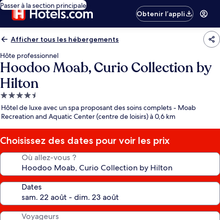
Passer à la section principale
Obtenir l’appli
Afficher tous les hébergements
Hôte professionnel
Hoodoo Moab, Curio Collection by
Hilton
Hébergement
4.5 étoiles
Hôtel de luxe avec un spa proposant des soins complets - Moab
Recreation and Aquatic Center (centre de loisirs) à 0,6 km
Choisissez des dates pour voir les prix
Où allez-vous ?
Dates
Voyageurs