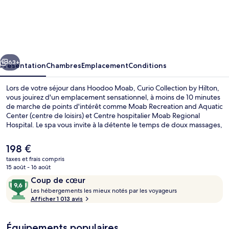
Hoodoo
Moab,
Curio
Collection
cédent
Suivant
by
63+
Présentation
Chambres
Emplacement
Conditions
Hilton
Lors de votre séjour dans Hoodoo Moab, Curio Collection by Hilton,
vous jouirez d'un emplacement sensationnel, à moins de 10 minutes
de marche de points d'intérêt comme Moab Recreation and Aquatic
Center (centre de loisirs) et Centre hospitalier Moab Regional
Hospital. Le spa vous invite à la détente le temps de doux massages,
soins du visage ou soins de manucure et de pédicure.
L'établissement Josie Wyatt's prend soin aussi de vous à l'heure du
Le
198 €
petit déjeuner, du déjeuner et du dîner. Cet hôtel de luxe vous fait
prix
taxes et frais compris
également profiter d'une piscine extérieure, d'un bar en bord de
actuel
15 août - 16 août
piscine et d'une salle de fitness. Les autres voyageurs adorent le
Piscine extérieure, cabanons gratuits, 
est
Avis
9,6
personnel attentionné et l'emplacement.
Coup de cœur
de
voyageurs
L
sur
Les hébergements les mieux notés par les voyageurs
198 €.
e
Afficher 1 013 avis
10,
s
Coup
de
Équipements populaires
h