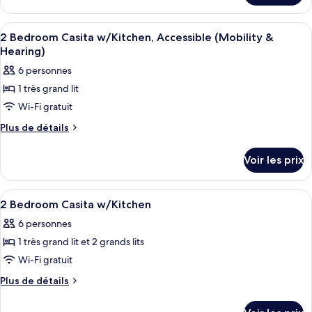
chambre :
le
2
type
Afficher
Un espace repas moderne avec une tabl
12
Bedroom
de
2 Bedroom Casita w/Kitchen, Accessible (Mobility &
toutes
chambre
Bi-
Hearing)
2
les
Level
6 personnes
Bedroom
photos
Casita
Bi-
1 très grand lit
pour
Level
w/Kitchen
Wi-Fi gratuit
ce
Casita
w/Kitchen
type
Plus
Plus de détails
de
de
détails
chambre :
Voir les prix
sur
2
le
Bedroom
type
Afficher
Un espace repas moderne avec une tabl
12
de
Casita
2 Bedroom Casita w/Kitchen
toutes
chambre
w/Kitchen,
6 personnes
2
les
Accessible
Bedroom
1 très grand lit et 2 grands lits
photos
(Mobility
Casita
pour
Wi-Fi gratuit
w/Kitchen,
&
ce
Accessible
Plus
Plus de détails
Hearing)
(Mobility
type
de
&
détails
de