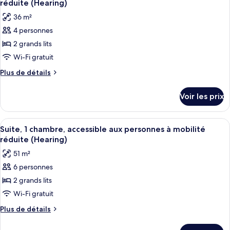
réduite (Hearing)
Suite,
les
36 m²
1
photos
chambre
4 personnes
pour
2 grands lits
ce
type
Wi-Fi gratuit
de
Plus
Plus de détails
chambre :
de
détails
Chambre,
Voir les prix
sur
2
le
grands
type
Afficher
Un balcon doté de fauteuils en osier,
7
lits,
de
Suite, 1 chambre, accessible aux personnes à mobilité
toutes
chambre
accessible
réduite (Hearing)
Chambre,
les
aux
51 m²
2
photos
personnes
grands
6 personnes
pour
lits,
à
2 grands lits
ce
accessible
mobilité
aux
type
Wi-Fi gratuit
réduite
personnes
de
Plus
Plus de détails
(Hearing)
à
chambre :
de
mobilité
détails
Suite,
réduite