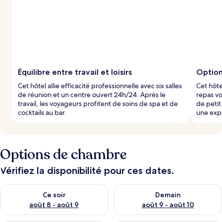
é
s
p
a
r
l
Équilibre entre travail et loisirs
Option
e
Cet hôtel allie efficacité professionnelle avec six salles
Cet hôte
s
de réunion et un centre ouvert 24h/24. Après le
repas vo
travail, les voyageurs profitent de soins de spa et de
de petit
v
cocktails au bar.
une exp
o
y
a
g
Options de chambre
e
u
r
Vérifiez la disponibilité pour ces dates.
s
Vérifier la disponibilité pour ce soir août 8 - août 9
Vérifier la disponibilité pour 
Ce soir
Demain
août 8 - août 9
août 9 - août 10