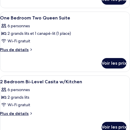
sur
chambre :
le
Two
type
Afficher
Coffres-forts dans les chambres, bure
4
Queen
de
One Bedroom Two Queen Suite
toutes
chambre
Room
6 personnes
Two
les
Queen
2 grands lits et 1 canapé-lit (1 place)
photos
Room
pour
Wi-Fi gratuit
ce
Plus
Plus de détails
type
de
détails
de
Voir les prix
sur
chambre :
le
One
type
Afficher
Un espace repas moderne avec une tabl
12
Bedroom
de
2 Bedroom Bi-Level Casita w/Kitchen
toutes
chambre
Two
6 personnes
One
les
Queen
Bedroom
2 grands lits
photos
Suite
Two
pour
Wi-Fi gratuit
Queen
ce
Suite
Plus
Plus de détails
type
de
détails
de
Voir les prix
sur