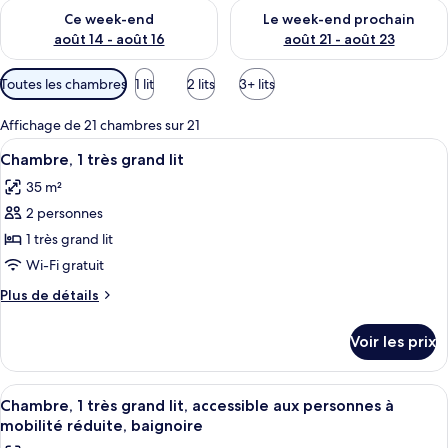
Vérifier la disponibilité pour ce week-end août 14 - août 16
Vérifier la disponibilité pour
Ce week-end
Le week-end prochain
août 14 - août 16
août 21 - août 23
Filtres
Toutes les chambres
1 lit
2 lits
3+ lits
disponibles
pour
Affichage de 21 chambres sur 21
les
Afficher
Une chambre d’hôtel moderne équipée d
5
Chambre, 1 très grand lit
chambres
toutes
35 m²
les
2 personnes
photos
pour
1 très grand lit
ce
Wi-Fi gratuit
type
Plus
Plus de détails
de
de
chambre :
détails
Voir les prix
sur
Chambre,
le
1
type
Afficher
Une chambre d’hôtel moderne équipée d
très
7
de
Chambre, 1 très grand lit, accessible aux personnes à
toutes
chambre
grand
mobilité réduite, baignoire
Chambre,
les
lit