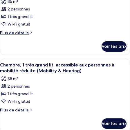
35 m²
1
photos
très
2 personnes
pour
grand
1 très grand lit
ce
lit
type
Wi-Fi gratuit
de
Plus
Plus de détails
chambre :
de
détails
Chambre,
Voir les prix
sur
1
le
très
type
Afficher
Une chambre d’hôtel moderne équipée d
8
grand
de
Chambre, 1 très grand lit, accessible aux personnes à
toutes
chambre
lit,
mobilité réduite (Mobility & Hearing)
Chambre,
les
accessible
35 m²
1
photos
aux
très
2 personnes
pour
grand
personnes
1 très grand lit
ce
lit,
à
accessible
type
Wi-Fi gratuit
mobilité
aux
de
Plus
Plus de détails
réduite,
personnes
chambre :
de
à
baignoire
détails
Chambre,
mobilité
Voir les prix
sur
réduite,
1