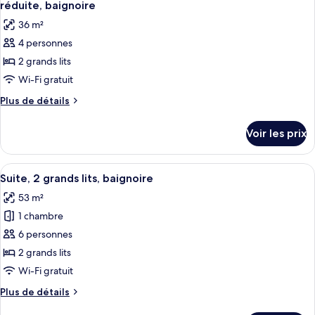
chambre
lits
réduite, baignoire
Chambre,
les
36 m²
2
photos
grands
4 personnes
pour
lits
2 grands lits
ce
type
Wi-Fi gratuit
de
Plus
Plus de détails
chambre :
de
détails
Chambre,
Voir les prix
sur
2
le
grands
type
Afficher
Un balcon doté de fauteuils en osier,
7
lits,
de
Suite, 2 grands lits, baignoire
toutes
chambre
accessible
53 m²
Chambre,
les
aux
2
1 chambre
photos
personnes
grands
pour
6 personnes
lits,
à
ce
accessible
2 grands lits
mobilité
aux
type
Wi-Fi gratuit
réduite,
personnes
de
baignoire
à
Plus
Plus de détails
chambre :
mobilité
de
réduite,