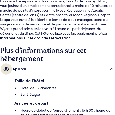
Lors de votre séjour dans Hoodoo Moab, Curio Collection by Hilton,
vous jouirez d'un emplacement sensationnel, à moins de 10 minutes de
marche de points d'intérêt comme Moab Recreation and Aquatic
Center (centre de loisirs) et Centre hospitalier Moab Regional Hospital.
Le spa vous invite à la détente le temps de doux massages, soins du
visage ou soins de manucure et de pédicure. L'établissement Josie
Wyatt's prend soin aussi de vous à l'heure du petit déjeuner, du
déjeuner et du dîner. Cet hôtel de luxe vous fait également profiter
d'une piscine extérieure, d'un bar en bord de piscine et d'une salle de
Informations sur le droit de rétractation
fitness. Les autres voyageurs adorent le personnel attentionné et
l'emplacement.
Plus d’informations sur cet
hébergement
Aperçu
Taille de l'hôtel
Hôtel de 117 chambres
Sur 3 étages
Arrivée et départ
Heure de début de l'enregistrement : 16 h 00 ; heure de
fin de l'enregistrement : à tout moment.