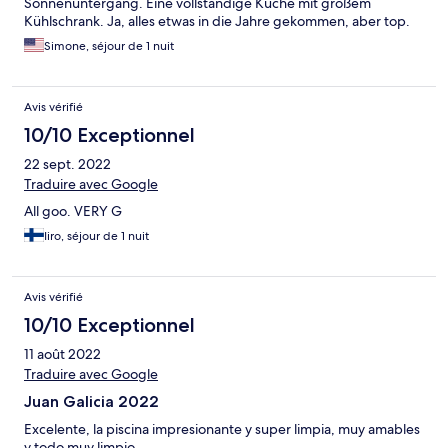
Sonnenuntergang. Eine vollständige Küche mit großem
Kühlschrank. Ja, alles etwas in die Jahre gekommen, aber top.
Der Wasserdruck unter der Dusche - we love it! Sogar
Simone, séjour de 1 nuit
Seifenspender und Duschgel in der Dusche. Und nun mal zum
Personal: Obrigado Philipe! Rundum sorglos, natürlich auch
großen Dank an das Küchenpersonal. Leckeres Frühstück, zügig
Avis vérifié
nachgelegt und alles ordentlich! Der Pool war riesig. Wir haben
ihn nur bewundert und nicht genutzt. Das Meer, die Stadt und
10/10 Exceptionnel
der Supermarkt alles fußläufig zu erreichen. Wir können diese
22 sept. 2022
Unterkunft bedenkenlos weiterempfehlen!!!
Traduire avec Google
All goo. VERY G
Iiro, séjour de 1 nuit
Avis vérifié
10/10 Exceptionnel
11 août 2022
Traduire avec Google
Juan Galicia 2022
Excelente, la piscina impresionante y super limpia, muy amables
y todo muy limpio.