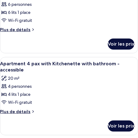
6 personnes
photos
pour
6 lits 1 place
ce
Wi-Fi gratuit
type
Plus
Plus de détails
de
de
chambre :
détails
Voir les prix
sur
Apartment
le
6
type
Afficher
Une chambre d’hôtel moderne avec deu
pax
8
de
Apartment 4 pax with Kitchenette with bathroom -
toutes
chambre
with
accessible
Apartment
les
Kitchenette
20 m²
6
photos
with
pax
4 personnes
pour
bathroom
with
4 lits 1 place
ce
Kitchenette
with
type
Wi-Fi gratuit
bathroom
de
Plus
Plus de détails
chambre :
de
détails
Apartment
Voir les prix
sur
4
le