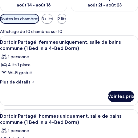
août 14 - août 16
août 21 - août 23
Filtres
Toutes les chambres
3+ lits
2 lits
disponibles
pour
Affichage de 10 chambres sur 10
les
Afficher
Une salle de bain moderne avec un lav
5
Dortoir Partagé, femmes uniquement, salle de bains
chambres
toutes
commune (1 Bed in a 4-Bed Dorm)
les
1 personne
photos
4 lits 1 place
pour
Wi-Fi gratuit
ce
type
Plus
Plus de détails
de
de
détails
chambre :
Voir les prix
sur
Dortoir
le
Partagé,
type
Afficher
Une chambre d’hôtel avec deux lits sim
3
de
femmes
Dortoir Partagé, hommes uniquement, salle de bains
toutes
chambre
commune (1 Bed in a 4-Bed Dorm)
uniquement,
Dortoir
les
salle
1 personne
Partagé,
photos
de
femmes