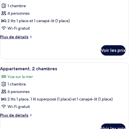
les
Dorm)
balcon
1 chambre
photos
pour
4 personnes
ce
2 lits 1 place et 1 canapé-lit (1 place)
type
Wi-Fi gratuit
de
Plus
Plus de détails
chambre :
de
Studio,
détails
Voir les prix
sur
accessible
le
aux
type
Afficher
Une chambre d’hôtel moderne équipée d’
personnes
6
de
Appartement, 2 chambres
toutes
à
chambre
Vue sur la mer
Studio,
les
mobilité
accessible
1 chambre
photos
réduite
aux
pour
6 personnes
personnes
ce
à
2 lits 1 place, 1 lit superposé (1 place) et 1 canapé-lit (1 place)
mobilité
type
Wi-Fi gratuit
réduite
de
Plus
Plus de détails
chambre :
de
Appartement,
détails
Voir les prix