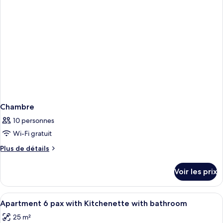
plusieurs
lits
Chambre
10 personnes
Wi-Fi gratuit
Plus
Plus de détails
de
détails
Voir les prix
sur
le
type
Afficher
Une chambre d’hôtel avec deux lits, un
8
de
Apartment 6 pax with Kitchenette with bathroom
toutes
chambre
25 m²
Chambre
les