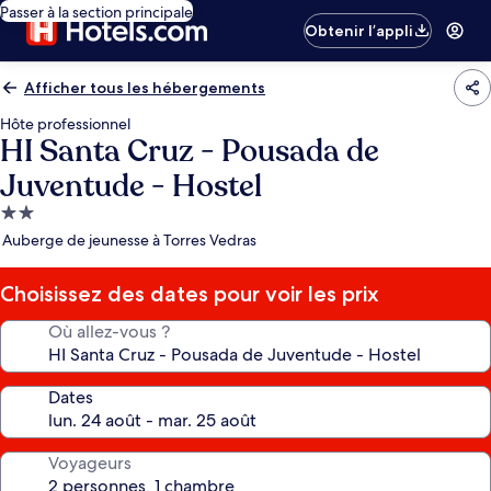
Passer à la section principale
Obtenir l’appli
Afficher tous les hébergements
Hôte professionnel
HI Santa Cruz - Pousada de
Juventude - Hostel
Hébergement
2.0 étoiles
Auberge de jeunesse à Torres Vedras
Choisissez des dates pour voir les prix
Où allez-vous ?
Dates
Voyageurs