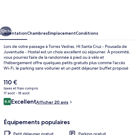
Santa
Cruz
-
cédent
Suivant
Pousada
57+
Présentation
Chambres
Emplacement
Conditions
de
Lors de votre passage à Torres Vedras, HI Santa Cruz - Pousada de
Juventude
Juventude - Hostel est un choix excellent où séjourner. À proximité,
vous pourrez faire de la randonnée à pied ou à vélo et
-
l'hébergement offre quelques petits gratuits plus comme l'accès
Hostel
Wi-Fi, le parking sans voiturier et un petit déjeuner buffet proposé
tous les jours, entre 08 h 30 et 10 h 00. Parmi les avantages offerts
par cet hébergement : une terrasse et un jardin.
Le
110 €
prix
taxes et frais compris
actuel
17 août - 18 août
Plage à proximité
est
Avis
Excellent
8,8
Afficher 20 avis
de
8,8 sur 10
voyageurs
110 €.
Équipements populaires
Petit déjeuner gratuit
Parking gratuit