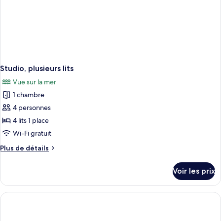
Studio, plusieurs lits
Vue sur la mer
1 chambre
4 personnes
4 lits 1 place
Wi-Fi gratuit
Plus
Plus de détails
de
détails
Voir les prix
sur
le
type
de
chambre
Studio,