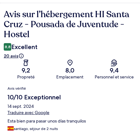
Avis sur l’hébergement HI Santa
Avis
Cruz - Pousada de Juventude -
Hostel
Excellent
8,8
20 avis
9,2
8,0
9,4
Propreté
Emplacement
Personnel et service
Avis
Avis vérifié
10/10 Exceptionnel
14 sept. 2024
Traduire avec Google
Esta bien para pasar unos días tranquilos
santiago, séjour de 2 nuits