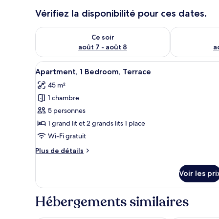
Vérifiez la disponibilité pour ces dates.
Vérifier la disponibilité pour ce soir août 7 - août 8
Vérifier la di
Ce soir
août 7 - août 8
a
Afficher
Un lit bien fait, agrémenté de 
18
Apartment, 1 Bedroom, Terrace
toutes
45 m²
les
1 chambre
photos
pour
5 personnes
ce
1 grand lit et 2 grands lits 1 place
type
Wi-Fi gratuit
de
Plus
Plus de détails
chambre :
de
Apartment,
détails
Voir les pri
sur
1
le
Bedroom,
type
Hébergements similaires
Terrace
de
chambre