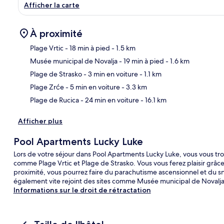
Afficher la carte
À proximité
Plage Vrtic
- 18 min à pied
- 1.5 km
Musée municipal de Novalja
- 19 min à pied
- 1.6 km
Car
Plage de Strasko
- 3 min en voiture
- 1.1 km
Plage Zrće
- 5 min en voiture
- 3.3 km
Plage de Rucica
- 24 min en voiture
- 16.1 km
Afficher plus
Pool Apartments Lucky Luke
Lors de votre séjour dans Pool Apartments Lucky Luke, vous vous tro
comme Plage Vrtic et Plage de Strasko. Vous vous ferez plaisir grâce 
proximité, vous pourrez faire du parachutisme ascensionnel et du s
également vite rejoint des sites comme Musée municipal de Novalja
Informations sur le droit de rétractation