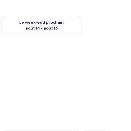
-end août 7 - août 9
Vérifier la disponibilité pour le week-end prochain août 14 - a
Le week-end prochain
août 14 - août 16
s.
 avec des chaises, un ananas et un téléviseur fixé au mur.