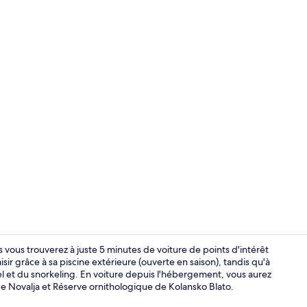
Apartment, 2
 vous trouverez à juste 5 minutes de voiture de points d'intérêt
ir grâce à sa piscine extérieure (ouverte en saison), tandis qu'à
l et du snorkeling. En voiture depuis l'hébergement, vous aurez
Apartment, 1 
e Novalja et Réserve ornithologique de Kolansko Blato.