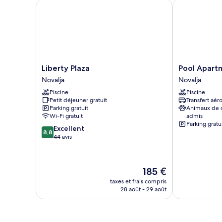
Apartment,
Liberty Plaza
Pool Apartme
1
Bedroom,
Terrace
Liberty
Pool
Liberty Plaza
Pool Apart
Plaza
Apartments
Novalja
Novalja
Novalja
&
Piscine
Piscine
Rooms
Petit déjeuner gratuit
Transfert aér
Mare
Parking gratuit
Animaux de
Novalja
Wi-Fi gratuit
admis
Parking gratu
8.8
Excellent
8,8
sur
44 avis
10,
Excellent,
44 avis
Le
185 €
nouveau
taxes et frais compris
prix
28 août - 29 août
est
de
185 €