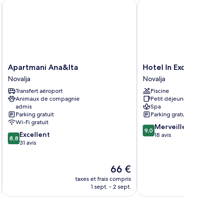
Apartmani Ana&Ita
Hotel In Excelsis
Apartmani
Hotel
Apartmani Ana&Ita
Hotel In Excelsis
Ana&Ita
In
Novalja
Novalja
Novalja
Excelsis
Transfert aéroport
Piscine
Novalja
Animaux de compagnie
Petit déjeuner gratuit
admis
Spa
Parking gratuit
Parking gratuit
Wi-Fi gratuit
9.0
Merveilleux
9,0
8.8
Excellent
sur
18 avis
8,8
sur
31 avis
10,
10,
Merveilleux,
Excellent,
18 avis
Le
66 €
31 avis
u
nouveau
taxes et frais compris
tax
prix
1 sept. - 2 sept.
est
de
66 €