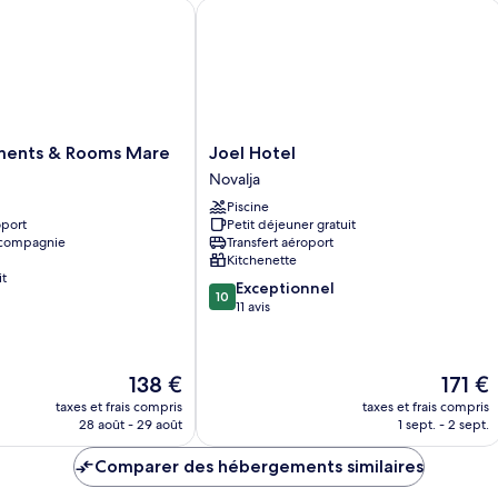
Apartment,
nts & Rooms Mare
Joel Hotel
2
Bedrooms,
Balcony
Joel
ments & Rooms Mare
Joel Hotel
Hotel
Novalja
Novalja
Piscine
oport
Petit déjeuner gratuit
 compagnie
Transfert aéroport
Kitchenette
it
10.0
Exceptionnel
10
sur
11 avis
10,
Exceptionnel,
11 avis
Le
Le
138 €
171 €
nouveau
nouvea
taxes et frais compris
taxes et frais compris
prix
prix
28 août - 29 août
1 sept. - 2 sept.
est
est
de
de
Comparer des hébergements similaires
138 €
171 €