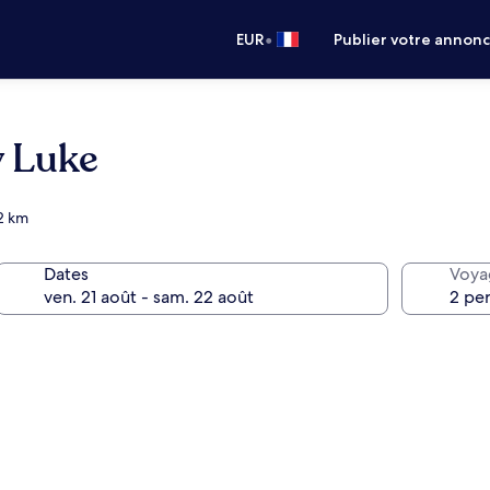
•
EUR
Publier votre annon
y Luke
,2 km
Dates
Voya