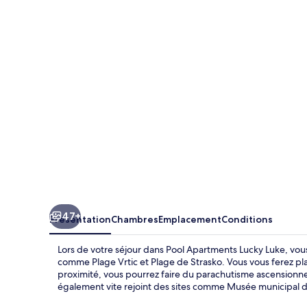
Apartments
Lucky
Luke
47+
Présentation
Chambres
Emplacement
Conditions
Lors de votre séjour dans Pool Apartments Lucky Luke, vous
comme Plage Vrtic et Plage de Strasko. Vous vous ferez plais
proximité, vous pourrez faire du parachutisme ascensionne
également vite rejoint des sites comme Musée municipal d