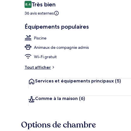
Avis
Très bien
8,4
8,4 sur 10
voyageurs
36 avis externes
Terrasse/Pati
Équipements populaires
Piscine
Animaux de compagnie admis
Wi-Fi gratuit
Tout afficher
Services et équipements principaux
(5)
Comme à la maison
(6)
Options de chambre