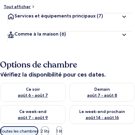
Tout afficher
Services et équipements principaux
(7)
Comme à la maison
(6)
Options de chambre
Vérifiez la disponibilité pour ces dates.
Vérifier la disponibilité pour ce soir août 6 - août 7
Vérifier la disponibilité pour 
Ce soir
Demain
août 6 - août 7
août 7 - août 8
Vérifier la disponibilité pour ce week-end août 7 - août 9
Vérifier la disponibilité pour 
Ce week-end
Le week-end prochain
août 7 - août 9
août 14 - août 16
Filtres
Toutes les chambres
2 lits
1 lit