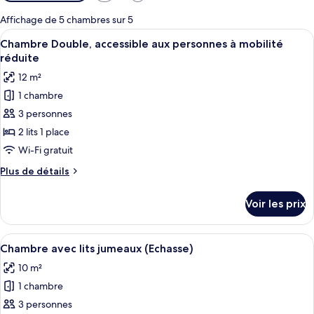
disponibles
pour
Affichage de 5 chambres sur 5
les
Afficher
Chambre Double, accessible aux person
3
Chambre Double, accessible aux personnes à mobilité
chambres
toutes
réduite
les
12 m²
photos
1 chambre
pour
3 personnes
ce
type
2 lits 1 place
de
Wi-Fi gratuit
chambre :
Plus
Plus de détails
Chambre
de
Double,
détails
Voir les prix
sur
accessible
le
aux
type
Afficher
Chambre avec lits jumeaux (Echasse) | 
personnes
2
de
Chambre avec lits jumeaux (Echasse)
toutes
chambre
à
10 m²
Chambre
les
mobilité
Double,
1 chambre
photos
réduite
accessible
pour
3 personnes
aux