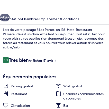
L'Emeraude
cédent
Suivant
28+
Présentation
Chambres
Emplacement
Conditions
Lors de votre passage à Les Portes-en-Ré, Hotel Restaurant
L'Emeraude est un choix excellent où séjourner. Tout est ici fait pour
votre plaisir : vos papilles s'en donneront à cœur joie, reprenez des
forces au restaurant et vous pourrez vous relaxer autour d'un verre
au bar/salon.
Avis
Très bien
8,2
Afficher 51 avis
8,2 sur 10
voyageurs
Bar (sur place)
Équipements populaires
Parking gratuit
Wi-Fi gratuit
Restaurant
Chambres communicantes
disponibles
Climatisation
Bar