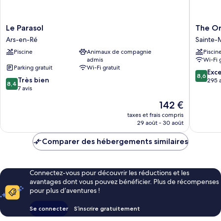
Le
The
Le Parasol
The Or
Parasol
Original
Ars-en-Ré
Sainte-
Ars-
Résiden
Piscine
Animaux de compagnie
Piscin
en-
Hôtel
admis
Wi-Fi 
Ré
de
Parking gratuit
Wi-Fi gratuit
Ré
8.6
Exce
8,6
8.4
Très bien
Sainte-
sur
295 a
8,4
sur
7 avis
Marie-
10,
10,
de-
Excellen
Le
142 €
Très
Ré
295 avis
nouveau
bien,
taxes et frais compris
prix
29 août - 30 août
7 avis
est
de
Comparer des hébergements similaires
142 €
Connectez-vous pour découvrir les réductions et les
avantages dont vous pouvez bénéficier. Plus de récompenses
pour plus d’aventures !
Se connecter
S’inscrire gratuitement