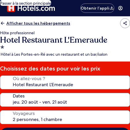
Passer à la section principale
Obtenir l’appli
Afficher tous les hébergements
Hôte professionnel
Hotel Restaurant L'Emeraude
Hébergement
1.0 étoile
Hôtel à Les Portes-en-Ré avec un restaurant et un bar/salon
Choisissez des dates pour voir les prix
Où allez-vous ?
Dates
Voyageurs