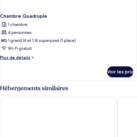
Chambre Quadruple
1 chambre
4 personnes
1 grand lit et 1 lit superposé (1 place)
Wi-Fi gratuit
Plus
Plus de détails
de
détails
Voir les prix
sur
le
type
Hébergements similaires
de
chambre
Le Parasol
The Orig
Chambre
Quadruple