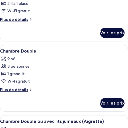
ce
personnes
2 lits 1 place
à
type
Wi-Fi gratuit
mobilité
de
réduite
Plus
Plus de détails
chambre :
de
Chambre
détails
Voir les prix
sur
avec
le
lits
type
Afficher
Chambre Double | Literie hypoallergén
jumeaux
3
de
Chambre Double
toutes
(Echasse)
chambre
9 m²
Chambre
les
avec
3 personnes
photos
lits
pour
1 grand lit
jumeaux
ce
(Echasse)
Wi-Fi gratuit
type
Plus
Plus de détails
de
de
chambre :
détails
Voir les prix
sur
Chambre
le
Double
type
Afficher
Chambre Double ou avec lits jumeaux (
4
de
Chambre Double ou avec lits jumeaux (Aigrette)
toutes
chambre