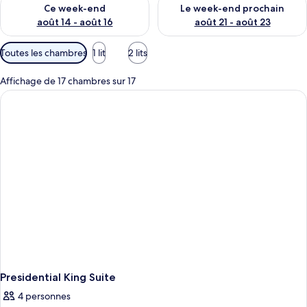
Vérifier la disponibilité pour ce week-end août 14 - août 16
Vérifier la disponibilité pour
Ce week-end
Le week-end prochain
août 14 - août 16
août 21 - août 23
Filtres
Toutes les chambres
1 lit
2 lits
disponibles
pour
Affichage de 17 chambres sur 17
les
chambres
Presidential King Suite
4 personnes