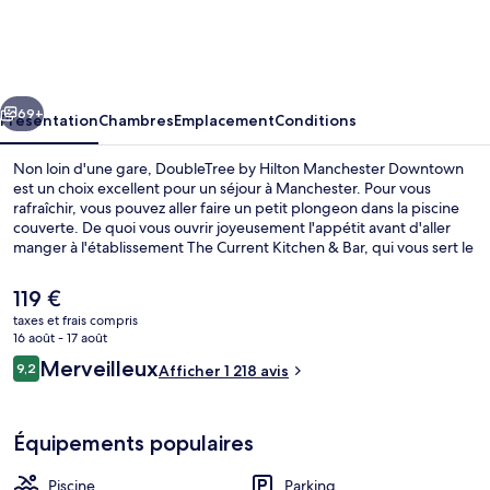
by
Hilton
Manchester
cédent
Suivant
Downtown
69+
Présentation
Chambres
Emplacement
Conditions
Non loin d'une gare, DoubleTree by Hilton Manchester Downtown
est un choix excellent pour un séjour à Manchester. Pour vous
rafraîchir, vous pouvez aller faire un petit plongeon dans la piscine
couverte. De quoi vous ouvrir joyeusement l'appétit avant d'aller
manger à l'établissement The Current Kitchen & Bar, qui vous sert le
petit déjeuner et le dîner. Parmi les autres petits avantages de cet
hébergement figurent un bar / salon, une salle de fitness, et une
Le
119 €
terrasse. Le personnel attentionné et l'emplacement remportent un
prix
taxes et frais compris
franc succès auprès des autres voyageurs.
actuel
16 août - 17 août
Terrasse/Patio
est
Avis
Merveilleux
9,2
Afficher 1 218 avis
de
9,2 sur 10
voyageurs
119 €.
Équipements populaires
Piscine
Parking