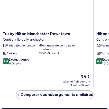
personnes
grands
lits,
à
accessible
mobilité
aux
réduite
personnes
(Hearing)
à
mobilité
réduite
Tru
Hilton
Tru by Hilton Manchester Downtown
Hilton
(Hearing)
by
Garden
Centre-ville de Manchester
Centre-
Hilton
Inn
Petit déjeuner gratuit
Animaux de compagnie
Piscin
Manchester
Manches
admis
Downtown
Downto
Parking
Wi-Fi gratuit
Parkin
Centre-
Centre-
9.4
8.8
ville
Exceptionnel
ville
Exce
9,4
8,8
sur
sur
de
1 010 avis
de
1 010
10,
10,
Manchester
Manches
Exceptionnel,
Excellen
Le
95 €
1 010 avis
1 010 avi
nouveau
taxes et frais compris
prix
17 août - 18 août
est
de
Comparer des hébergements similaires
95 €