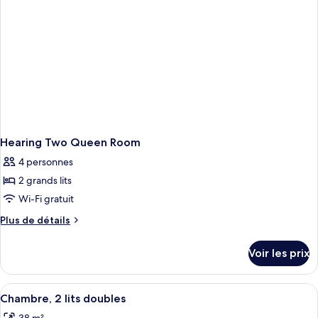
Mountain
Room
with
View
Mountain
View
Hearing Two Queen Room
4 personnes
2 grands lits
Wi-Fi gratuit
Plus
Plus de détails
de
détails
Voir les prix
sur
le
type
Afficher
Une chambre d’hôtel avec deux lits, un
6
de
Chambre, 2 lits doubles
toutes
chambre