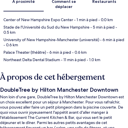
À proximité
Comment se
Restaurants
déplacer
Center of New Hampshire Expo Center
- 1 min à pied
- 0.0 km
Stade de l'Université du Sud du New Hampshire
- 5 min à pied
-
0.5 km
University of New Hampshire-Manchester (université)
- 6 min à pied
- 0.6 km
Palace Theater (théâtre)
- 6 min à pied
- 0.6 km
Northeast Delta Dental Stadium
- 11 min à pied
- 1.0 km
À propos de cet hébergement
DoubleTree by Hilton Manchester Downtown
Non loin d'une gare, DoubleTree by Hilton Manchester Downtown est
un choix excellent pour un séjour à Manchester. Pour vous rafraîchir,
vous pouvez aller faire un petit plongeon dans la piscine couverte. De
quoi vous ouvrir joyeusement l'appétit avant d'aller manger à
l'établissement The Current Kitchen & Bar, qui vous sert le petit
déjeuner et le dîner. Parmi les autres petits avantages de cet
hébergement figurent un bar / salon, une salle de fitness, et une