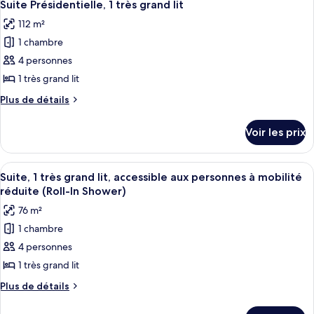
très
6
de
Suite Présidentielle, 1 très grand lit
toutes
chambre
grand
112 m²
Suite,
les
lit
1
1 chambre
photos
très
pour
4 personnes
grand
ce
lit
1 très grand lit
type
Plus
Plus de détails
de
de
chambre :
détails
Voir les prix
sur
Suite
le
Présidentielle,
type
Afficher
Une chambre d’hôtel équipée d’un lit, d
1
8
de
Suite, 1 très grand lit, accessible aux personnes à mobilité
toutes
chambre
très
réduite (Roll-In Shower)
Suite
les
grand
76 m²
Présidentielle,
photos
lit
1
1 chambre
pour
très
4 personnes
ce
grand
lit
type
1 très grand lit
de
Plus
Plus de détails
chambre :
de
détails