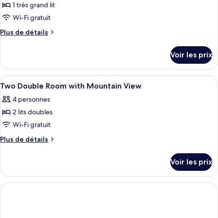
1 très grand lit
Wi-Fi gratuit
Plus
Plus de détails
de
détails
Voir les prix
sur
le
type
Afficher
Télévision de 55 pouces avec chaînes p
1
de
Two Double Room with Mountain View
toutes
chambre
4 personnes
Presidential
les
King
2 lits doubles
photos
Suite
pour
Wi-Fi gratuit
ce
Plus
Plus de détails
type
de
détails
de
Voir les prix
sur
chambre :
le
Two
type
Double
de
chambre
Room
Two
with
Double