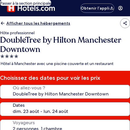
Passer à la section principale
Obtenir l’appli
Afficher tous les hébergements
Hôte professionnel
DoubleTree by Hilton Manchester
Downtown
Hébergement
4.0 étoiles
Hôtel à Manchester avec une piscine couverte et un restaurant
Choisissez des dates pour voir les prix
Où allez-vous ?
Dates
Voyageurs