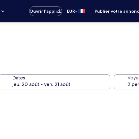
•
s
Ouvrir l’appli
EUR
Publier votre annon
Dates
Voya