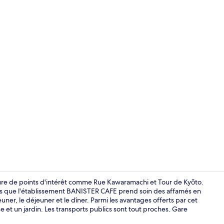
Enceinte de
iture de points d'intérêt comme Rue Kawaramachi et Tour de Kyōto.
andis que l'établissement BANISTER CAFE prend soin des affamés en
euner, le déjeuner et le dîner. Parmi les avantages offerts par cet
Cour
 et un jardin. Les transports publics sont tout proches. Gare