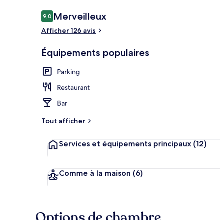
Avis
Merveilleux
9,0
9,0 sur 10
voyageurs
Afficher 126 avis
Bistro
Équipements populaires
Parking
Restaurant
Bar
Tout afficher
Services et équipements principaux
(12)
Comme à la maison
(6)
Options de chambre