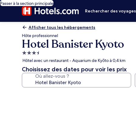
Passer à la section principale
Rechercher des voyage
Afficher tous les hébergements
Hôte professionnel
Hotel Banister Kyoto
Hébergement
3.5 étoiles
Hôtel avec un restaurant - Aquarium de Kyōto à 0,4 km
Choisissez des dates pour voir les prix
Où allez-vous ?
Galerie
photos
de
l’hébergement
Hotel