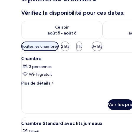
Vérifiez la disponibilité pour ces dates.
Vérifier la disponibilité pour ce soir août 5 - août 6
Vérifier la di
Ce soir
août 5 - août 6
a
Filtres
Toutes les chambres
2 lits
1 lit
3+ lits
disponibles
Afficher
Une chambre d’hôtel moderne av
pour
1
Chambre
toutes
les
3 personnes
les
chambres
Wi-Fi gratuit
photos
pour
Plus
Plus de détails
de
ce
détails
type
sur
de
le
Voir les pri
chambre :
type
de
Chambre
Afficher
Une chambre d’hôtel comprenant
chambre
3
Chambre Standard avec lits jumeaux
Chambre
toutes
18 m²