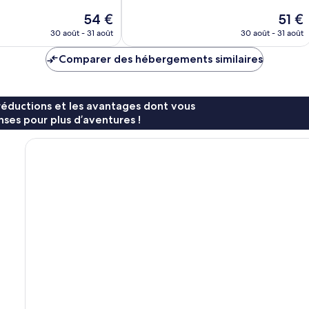
Merveilleux,
Le
Le
54 €
51 €
1 876 avis
nouveau
nouve
30 août - 31 août
30 août - 31 août
prix
prix
est
est
Comparer des hébergements similaires
de
de
54 €
51 €
réductions et les avantages dont vous
ses pour plus d’aventures !