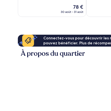
Excellent,
Excellent,
Le
78 €
2 266 avis
1 540 avis
nouveau
30 août - 31 août
prix
est
de
78 €
Connectez-vous pour découvrir les 
pouvez bénéficier. Plus de récompen
À propos du quartier