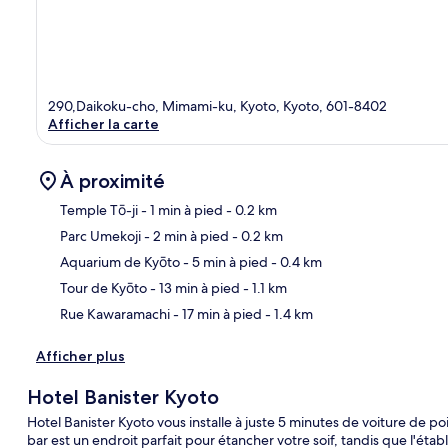
290,Daikoku-cho, Mimami-ku, Kyoto, Kyoto, 601-8402
Afficher la carte
À proximité
Temple Tō-ji
- 1 min à pied
- 0.2 km
Parc Umekoji
- 2 min à pied
- 0.2 km
Car
Aquarium de Kyōto
- 5 min à pied
- 0.4 km
Tour de Kyōto
- 13 min à pied
- 1.1 km
Rue Kawaramachi
- 17 min à pied
- 1.4 km
Afficher plus
Hotel Banister Kyoto
Hotel Banister Kyoto vous installe à juste 5 minutes de voiture de 
bar est un endroit parfait pour étancher votre soif, tandis que l'é