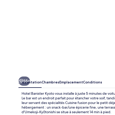
Banister
Kyoto
55+
Présentation
Chambres
Emplacement
Conditions
Hotel Banister Kyoto vous installe à juste 5 minutes de vo
Le bar est un endroit parfait pour étancher votre soif, t
leur servant des spécialités Cuisine fusion pour le petit déj
hébergement : un snack-bar/une épicerie fine, une terrasse
d'Umekoji-Kyōtonishi se situe à seulement 14 min à pied.