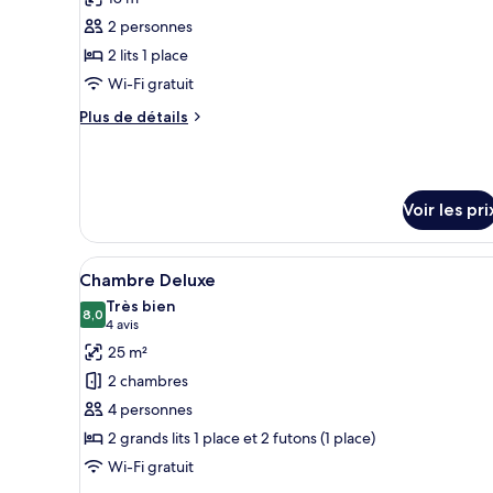
les
2 personnes
photos
pour
2 lits 1 place
ce
Wi-Fi gratuit
type
Plus
Plus de détails
de
de
chambre :
détails
sur
Chambre
le
Standard
Voir les pri
type
avec
de
chambre
lits
Afficher
1 chambre, literie de qualité s
Chambre
5
Chambre Deluxe
jumeaux
toutes
Standard
Très bien
avec
les
8,0
8,0 sur 10
(4 avis)
4 avis
lits
photos
25 m²
jumeaux
pour
2 chambres
ce
4 personnes
type
2 grands lits 1 place et 2 futons (1 place)
de
Wi-Fi gratuit
chambre :