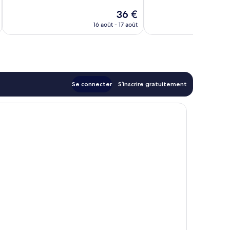
Merveilleux,
Exceptionnel,
Le
36 €
1 004 avis
2 232 avis
au
nouveau
16 août - 17 août
prix
est
de
36 €
Se connecter
S’inscrire gratuitement