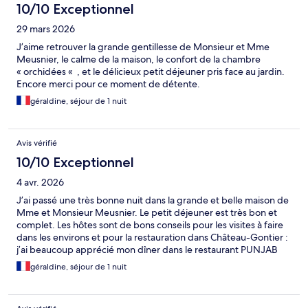
10/10 Exceptionnel
29 mars 2026
J’aime retrouver la grande gentillesse de Monsieur et Mme
Meusnier, le calme de la maison, le confort de la chambre
« orchidées « , et le délicieux petit déjeuner pris face au jardin.
Encore merci pour ce moment de détente.
géraldine, séjour de 1 nuit
Avis vérifié
10/10 Exceptionnel
4 avr. 2026
J’ai passé une très bonne nuit dans la grande et belle maison de
Mme et Monsieur Meusnier. Le petit déjeuner est très bon et
complet. Les hôtes sont de bons conseils pour les visites à faire
dans les environs et pour la restauration dans Château-Gontier :
j’ai beaucoup apprécié mon dîner dans le restaurant PUNJAB
situé à deux pas de la maison. Je recommande vivement cette
géraldine, séjour de 1 nuit
maison d’hôtes.