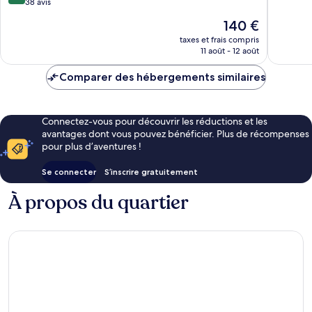
sur
38 avis
10,
10,
Merveill
Le
140 €
Exceptionnel,
68 avis
nouveau
38 avis
taxes et frais compris
prix
11 août - 12 août
est
de
Comparer des hébergements similaires
140 €
Connectez-vous pour découvrir les réductions et les
avantages dont vous pouvez bénéficier. Plus de récompenses
pour plus d’aventures !
Se connecter
S’inscrire gratuitement
À propos du quartier