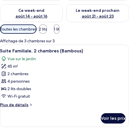
s
Vérifier la disponibilité pour ce week-end août 14 - août 16
Vérifier la disponibilité pour
Ce week-end
Le week-end prochain
p
août 14 - août 16
août 21 - août 23
a
r
Filtres
Toutes les chambres
2 lits
1 lit
disponibles
l
pour
Affichage de 3 chambres sur 3
e
les
s
Afficher
Une chambre à coucher bien rangée, ave
14
Suite Familiale, 2 chambres (Bambous)
chambres
toutes
v
Vue sur le jardin
les
o
45 m²
photos
y
a
pour
2 chambres
g
ce
4 personnes
e
type
u
2 lits doubles
r
de
Wi-Fi gratuit
s
chambre :
Plus
Plus de détails
Suite
de
Familiale,
détails
Voir les prix
2
sur
le
chambres