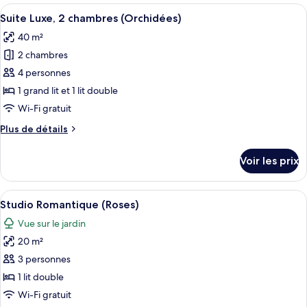
type
Afficher
Une chambre à coucher avec un lit, un
(Bambous)
14
de
Suite Luxe, 2 chambres (Orchidées)
toutes
chambre
40 m²
Suite
les
Familiale,
2 chambres
photos
2
pour
4 personnes
chambres
ce
(Bambous)
1 grand lit et 1 lit double
type
Wi-Fi gratuit
de
Plus
Plus de détails
chambre :
de
Suite
détails
Voir les prix
sur
Luxe,
le
2
type
Afficher
Une chambre à coucher avec un lit en m
chambres
9
de
Studio Romantique (Roses)
toutes
(Orchidées)
chambre
Vue sur le jardin
Suite
les
Luxe,
20 m²
photos
2
pour
3 personnes
chambres
ce
(Orchidées)
1 lit double
type
Wi-Fi gratuit