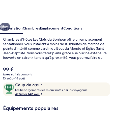
d'Hôtes
Les
Clefs
cédent
Suivant
du
69+
Présentation
Chambres
Emplacement
Conditions
Bonheur
Chambres d'Hôtes Les Clefs du Bonheur offre un emplacement
sensationnel, vous installant à moins de 10 minutes de marche de
points d'intérêt comme Jardin du Bout du Monde et Église Saint-
Jean-Baptiste. Vous vous ferez plaisir grâce à sa piscine extérieure
(ouverte en saison), tandis qu'à proximité, vous pourrez faire du
kayak et du ski nautique. Parmi les autres petits avantages de cet
hébergement figurent une terrasse et un jardin.
Le
99 €
prix
taxes et frais compris
actuel
13 août - 14 août
Aire de jeux - extérieure
est
Avis
9,8
Coup de cœur
de
voyageurs
L
sur
Les hébergements les mieux notés par les voyageurs
99 €.
e
Afficher 148 avis
10,
s
Coup
de
Équipements populaires
h
cœur
é