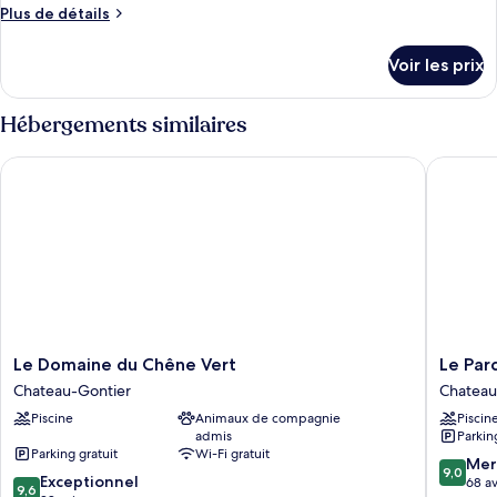
de
Plus
Plus de détails
chambre :
de
Studio
détails
Voir les prix
sur
Romantique
le
(Roses)
type
Hébergements similaires
de
chambre
Le Domaine du Chêne Vert
Le Parc 
Studio
Romantique
(Roses)
Le
Le
Le Domaine du Chêne Vert
Le Par
Domaine
Parc
Chateau-Gontier
Chateau
du
Hôtel
Piscine
Animaux de compagnie
Piscin
Chêne
Chateau
admis
Parkin
Vert
Gontier
Parking gratuit
Wi-Fi gratuit
Chateau-
9.0
Mer
9,0
9.6
Gontier
Exceptionnel
sur
68 av
9,6