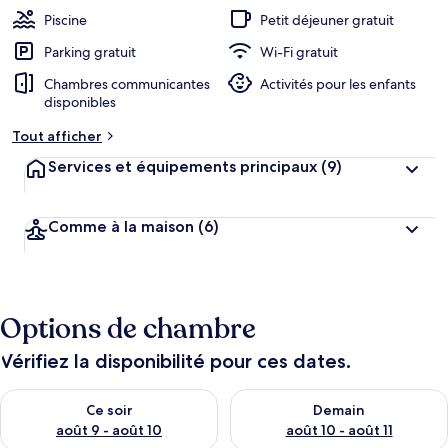
b
Piscine
Petit déjeuner gratuit
e
r
Parking gratuit
Wi-Fi gratuit
g
Chambres communicantes
Activités pour les enfants
e
disponibles
m
e
Tout afficher
n
t
Services et équipements principaux
(9)
s
l
Comme à la maison
(6)
e
s
m
i
Options de chambre
e
u
x
Vérifiez la disponibilité pour ces dates.
n
Vérifier la disponibilité pour ce soir août 9 - août 10
Vérifier la disponibilité pour 
Ce soir
Demain
o
t
août 9 - août 10
août 10 - août 11
é