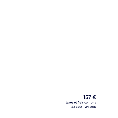
Coin salon dans le hall
Le
157 €
prix
taxes et frais compris
actuel
23 août - 24 août
ieure, parasols de plage, chaises longues
Vestibule
est
de