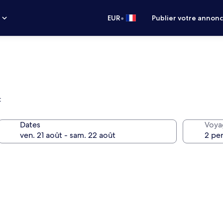
•
s
EUR
Publier votre annon
t
Dates
Voya