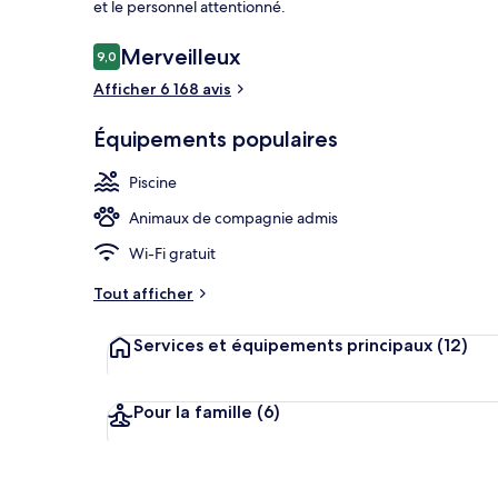
et le personnel attentionné.
Avis
Merveilleux
9,0
9,0 sur 10
voyageurs
Afficher 6 168 avis
Petit déjeune
Équipements populaires
Piscine
Animaux de compagnie admis
Wi-Fi gratuit
Tout afficher
Services et équipements principaux
(12)
Pour la famille
(6)