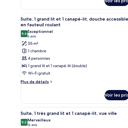
Voir les pri
sur
vue
le
montagne
type
Afficher
Espace de travail pour ordinate
3
de
Suite, 1 grand lit et 1 canapé-lit, douche accessibl
toutes
chambre
en fauteuil roulant
Chambre,
les
Exceptionnel
2
9,4
photos
9,4 sur 10
(6 avis)
6 avis
grands
pour
55 m²
lits,
ce
vue
1 chambre
montagne
type
4 personnes
de
1 grand lit et 1 canapé-lit (double)
chambre :
Wi-Fi gratuit
Suite,
1
Plus
Plus de détails
de
grand
détails
lit
Voir les pri
sur
et
le
1
type
Afficher
Espace de travail pour ordinate
4
de
Suite, 1 très grand lit et 1 canapé-lit, vue ville
canapé-
toutes
chambre
Merveilleux
lit,
Suite,
les
9,2
9,2 sur 10
(12 avis)
12 avis
douche
1