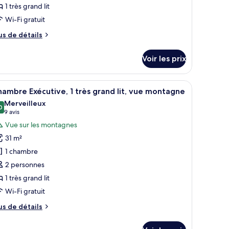
1 très grand lit
hambre :
hambre,
Wi-Fi gratuit
us
us de détails
rès
e
tails
rand
Voir les prix
r
t,
ue
pe
able, fer et planche à repasser
fficher
Espace de travail pour ordinateur portable, fe
ontagne
3
e
ambre Exécutive, 1 très grand lit, vue montagne
outes
hambre
Merveilleux
ambre,
s
0
9,0 sur 10
(9 avis)
9 avis
hotos
Vue sur les montagnes
ès
our
and
31 m²
e
1 chambre
e
ype
ontagne
2 personnes
e
1 très grand lit
hambre :
hambre
Wi-Fi gratuit
xécutive,
us
us de détails
e
tails
rès