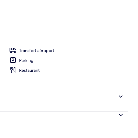
r, déjeuner, dîner et brunch servis sur place
Transfert aéroport
Parking
Restaurant