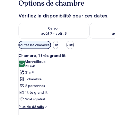
Options de chambre
Vérifiez la disponibilité pour ces dates.
Vérifier la disponibilité pour ce soir août 7 - août 8
Vérifier la di
Ce soir
août 7 - août 8
a
Filtres
Toutes les chambres
1 lit
2 lits
disponibles
Afficher
Espace de travail pour ordinate
pour
3
Chambre, 1 très grand lit
toutes
les
Merveilleux
les
9,0
chambres
9,0 sur 10
(162 avis)
162 avis
photos
31 m²
pour
1 chambre
ce
2 personnes
type
1 très grand lit
de
Wi-Fi gratuit
chambre :
Chambre,
Plus
Plus de détails
1
de