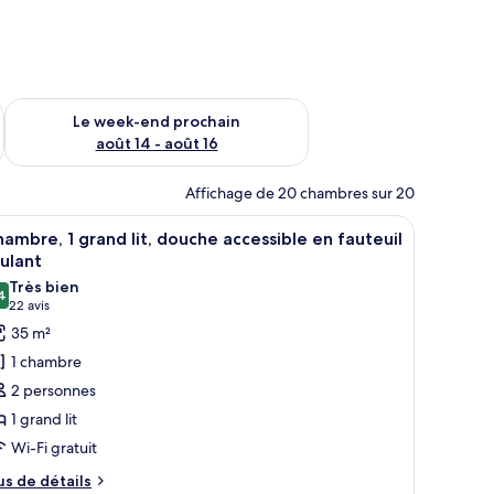
-end août 7 - août 9
Vérifier la disponibilité pour le week-end prochain août 14 - a
Le week-end prochain
août 14 - août 16
Affichage de 20 chambres sur 20
able, fer et planche à repasser
fficher
Espace de travail pour ordinateur portable, fe
2
ambre, 1 grand lit, douche accessible en fauteuil
outes
ulant
s
Très bien
4
hotos
8,4 sur 10
(22 avis)
22 avis
our
35 m²
e
1 chambre
ype
2 personnes
e
1 grand lit
hambre :
Wi-Fi gratuit
hambre,
us
us de détails