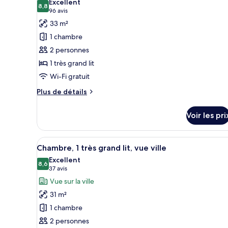
Excellent
à
Chambre,
les
8,8
8,8 sur 10
(96 avis)
96 avis
mobilité
1
photos
33 m²
grand
réduite
pour
lit,
1 chambre
ce
accessible
2 personnes
aux
type
personnes
1 très grand lit
de
à
Wi-Fi gratuit
chambre :
mobilité
Chambre
réduite
Plus
Plus de détails
Deluxe,
de
détails
1
Voir les pri
sur
très
le
grand
type
Afficher
Espace de travail pour ordinate
4
de
lit
Chambre, 1 très grand lit, vue ville
toutes
chambre
Excellent
Chambre
les
8,6
8,6 sur 10
(37 avis)
37 avis
Deluxe,
photos
Vue sur la ville
1
pour
très
31 m²
ce
grand
1 chambre
lit
type
2 personnes
de