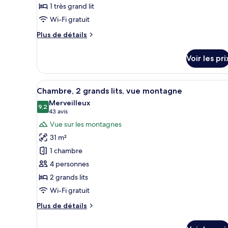
1 très grand lit
chambre :
Chambre,
Wi-Fi gratuit
1
Plus
Plus de détails
très
de
détails
grand
Voir les pri
sur
lit,
le
vue
type
Afficher
Espace de travail pour ordinate
ville
2
de
Chambre, 2 grands lits, vue montagne
toutes
chambre
Merveilleux
Chambre,
les
9,2
9,2 sur 10
(43 avis)
43 avis
1
photos
Vue sur les montagnes
très
pour
grand
31 m²
ce
lit,
1 chambre
vue
type
ville
4 personnes
de
2 grands lits
chambre :
Chambre,
Wi-Fi gratuit
2
Plus
Plus de détails
grands
de
détails
lits,