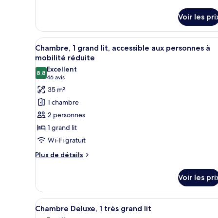
détails
très
sur
grand
Voir les pri
le
lit
type
de
Afficher
Espace de travail pour ordinate
chambre
2
Chambre, 1 grand lit, accessible aux personnes à
toutes
Chambre,
mobilité réduite
1
les
Excellent
très
8,8
photos
8,8 sur 10
(46 avis)
46 avis
grand
pour
lit
35 m²
ce
1 chambre
type
2 personnes
de
1 grand lit
chambre :
Wi-Fi gratuit
Chambre,
1
Plus
Plus de détails
de
grand
détails
lit,
Voir les pri
sur
accessible
le
aux
type
Afficher
Espace de travail pour ordinate
3
de
Chambre Deluxe, 1 très grand lit
personnes
toutes
chambre