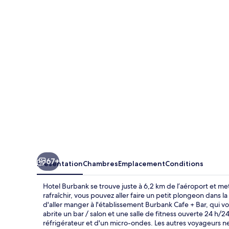
Burbank
67+
Présentation
Chambres
Emplacement
Conditions
Hotel Burbank se trouve juste à 6,2 km de l’aéroport et met
rafraîchir, vous pouvez aller faire un petit plongeon dans l
d'aller manger à l'établissement Burbank Cafe + Bar, qui vo
abrite un bar / salon et une salle de fitness ouverte 24 h/2
réfrigérateur et d'un micro-ondes. Les autres voyageurs ne 