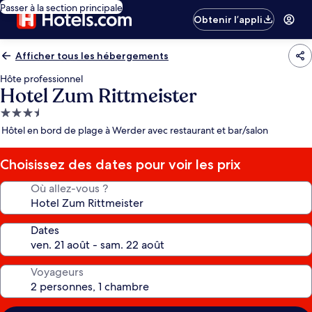
Passer à la section principale
Obtenir l’appli
Afficher tous les hébergements
Hôte professionnel
Hotel Zum Rittmeister
Hébergement
3.5 étoiles
Hôtel en bord de plage à Werder avec restaurant et bar/salon
Choisissez des dates pour voir les prix
Où allez-vous ?
Dates
Voyageurs