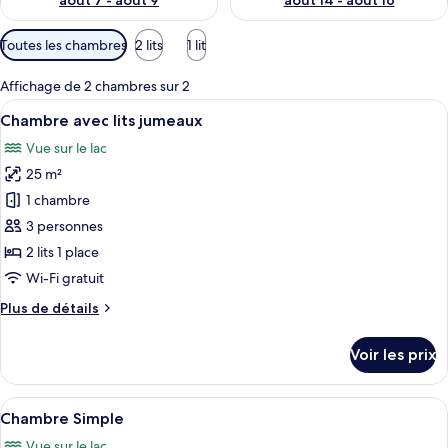
août 7 - août 9
août 14 - août 16
Filtres
Toutes les chambres
2 lits
1 lit
disponibles
pour
Affichage de 2 chambres sur 2
les
Afficher
Chambre avec lits jumeaux | Minibar, c
4
Chambre avec lits jumeaux
chambres
toutes
Vue sur le lac
les
25 m²
photos
pour
1 chambre
ce
3 personnes
type
2 lits 1 place
de
Wi-Fi gratuit
chambre :
Plus
Plus de détails
Chambre
de
avec
détails
Voir les prix
lits
sur
le
jumeaux
type
Afficher
Une chambre d’hôtel comprenant un lit
4
de
Chambre Simple
toutes
chambre
Vue sur le lac