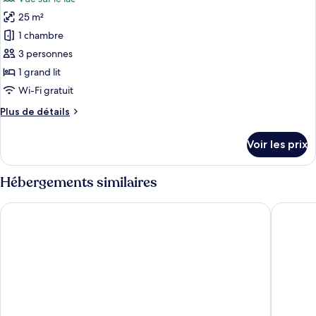
Chambre
les
avec
25 m²
photos
lits
pour
1 chambre
jumeaux
ce
3 personnes
type
1 grand lit
de
Wi-Fi gratuit
chambre :
Plus
Plus de détails
Chambre
de
Simple
détails
Voir les prix
sur
le
type
Hébergements similaires
de
chambre
Sunday Resort Schwielowsee
Hotel M
Chambre
Simple