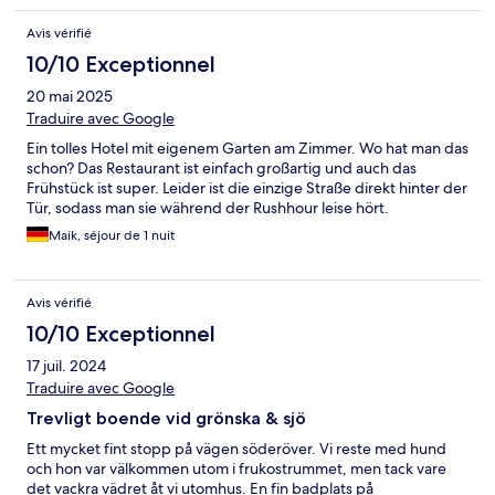
Avis vérifié
10/10 Exceptionnel
20 mai 2025
Traduire avec Google
Ein tolles Hotel mit eigenem Garten am Zimmer. Wo hat man das
schon? Das Restaurant ist einfach großartig und auch das
Frühstück ist super. Leider ist die einzige Straße direkt hinter der
Tür, sodass man sie während der Rushhour leise hört.
Maik, séjour de 1 nuit
Avis vérifié
10/10 Exceptionnel
17 juil. 2024
Traduire avec Google
Trevligt boende vid grönska & sjö
Ett mycket fint stopp på vägen söderöver. Vi reste med hund
och hon var välkommen utom i frukostrummet, men tack vare
det vackra vädret åt vi utomhus. En fin badplats på