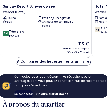
Sunday
Hotel
Sunday Resort Schwielowsee
Hotel 
Resort
Mohr
Werder (Havel)
Werder 
Schwielowsee
&
Piscine
Petit déjeuner gratuit
Petit 
Werder
SPA
Spa
Animaux de compagnie
Parkin
(Havel)
Werder
admis
(Havel)
7.8
Bie
7,8
8.0
Très bien
sur
32 av
8,0
sur
350 avis
10,
10,
Bien,
Le
119 €
Très
32 avis
nouveau
bien,
taxes et frais compris
prix
30 août - 31 août
350 avis
est
de
Comparer des hébergements similaires
119 €
Connectez-vous pour découvrir les réductions et les
avantages dont vous pouvez bénéficier. Plus de récompenses
pour plus d’aventures !
Se connecter
S’inscrire gratuitement
À propos du quartier