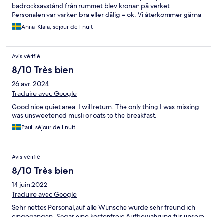
badrocksavstånd från rummet blev kronan på verket.
Personalen var varken bra eller dålig = ok. Vi återkommer gärna
om vi ska resa samma väg igen.
Anna-Klara, séjour de 1 nuit
Avis vérifié
8/10 Très bien
26 avr. 2024
Traduire avec Google
Good nice quiet area. I will return. The only thing I was missing
was unsweetened musli or oats to the breakfast.
Paul, séjour de 1 nuit
Avis vérifié
8/10 Très bien
14 juin 2022
Traduire avec Google
Sehr nettes Personal,auf alle Wünsche wurde sehr freundlich
eingegangen .Sogar eine kostenfreie Aufbewahrung für unsere