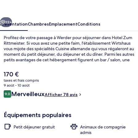
Rittmeister
cédent
Suivant
32+
Présentation
Chambres
Emplacement
Conditions
Profitez de votre passage à Werder pour séjourner dans Hotel Zum
Rittmeister. Si vous avez une petite faim, l'établissement Wirtshaus
vous mijote des spécialités Cuisine allemande qui vous régaleront au
moment du petit déjeuner, du déjeuner et du dîner. Parmi les autres
petits avantages de cet hébergement figurent un bar / salon, une
terrasse, et un jardin.
Le
170 €
prix
taxes et frais compris
actuel
9 août - 10 août
Extérieur
est
Avis
Merveilleux
9,0
Afficher 78 avis
de
9,0 sur 10
voyageurs
170 €.
Équipements populaires
Petit déjeuner gratuit
Animaux de compagnie
admis